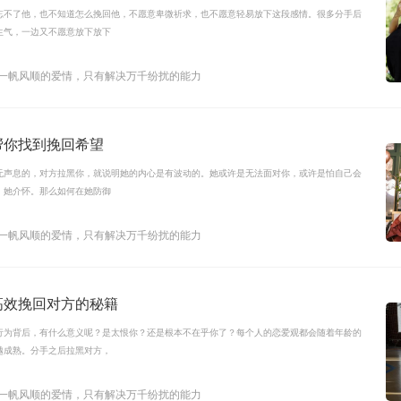
忘不了他，也不知道怎么挽回他，不愿意卑微祈求，也不愿意轻易放下这段感情。很多分手后
生气，一边又不愿意放下放下
有一帆风顺的爱情，只有解决万千纷扰的能力
帮你找到挽回希望
无声息的，对方拉黑你，就说明她的内心是有波动的。她或许是无法面对你，或许是怕自己会
，她介怀。那么如何在她防御
有一帆风顺的爱情，只有解决万千纷扰的能力
高效挽回对方的秘籍
行为背后，有什么意义呢？是太恨你？还是根本不在乎你了？每个人的恋爱观都会随着年龄的
越成熟。分手之后拉黑对方，
有一帆风顺的爱情，只有解决万千纷扰的能力