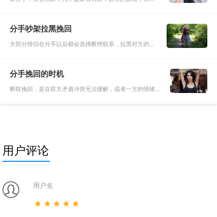
手，也需要艺术，从提出分手的刹那，到勇敢走进另一段
新恋情，都是人生中无可取代的历练，好聚好散是缘分、
分手吵架拉黑挽回
好散好聚是学问！当
大部分情侣在分手以后都会选择断绝联系，拉黑对方的联
系方式。有很多人觉得这是理所当然的，想既然分手了，
就没有必要再联系了。虽然说可能是存在这个可能，但仔
分手挽回的时机
细想想，曾经两个人
断联挽回，是在双方矛盾冲突无法缓解，或者一方的情绪
已经彻底激化，双方见面没法友好交流，甚至完全无法和
平相处的时候，作出的一种比较无奈而决绝的选择。只要
还能够相处，还能够
用户评论
用户名