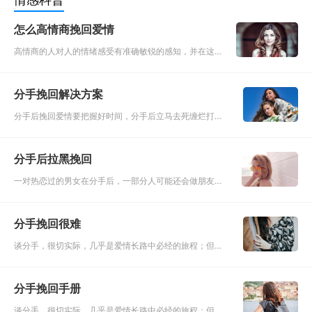
怎么高情商挽回爱情
高情商的人对人的情绪感受有准确敏锐的感知，并在这
种感知的基础上发展出了一系列应付办法，导致在人际
关系处理上比较有分寸，让人觉得恰当舒服。 一、基本
分手挽回解决方案
描述 情商通常是指情绪商数
分手后挽回爱情要把握好时间，分手后立马去死缠烂打的
要求复合一般是不可能挽回的，死缠烂打对部分人的确有
用，但记住不是全部；冷处理时间太长也会错过挽回的最
分手后拉黑挽回
佳时机，当对方分手
一对热恋过的男女在分手后，一部分人可能还会做朋友，
藕断丝连，会有联系。但绝大部分的人都会选择和前任断
绝联系，为了避免不必要的接触，他们彼此都会拉黑对方
分手挽回很难
的联系方式。毕竟曾
谈分手，很切实际，几乎是爱情长路中必经的旅程；但分
手，也需要艺术，从提出分手的刹那，到勇敢走进另一段
新恋情，都是人生中无可取代的历练，好聚好散是缘分、
分手挽回手册
好散好聚是学问！当
谈分手，很切实际，几乎是爱情长路中必经的旅程；但分