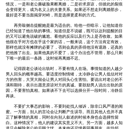
情况，一是和老公撕破脸果断离婚，二是祈求原谅，但彼此的裂痕
会变得更大，成为名义上的夫妻关系。如果还不想走到离婚那步，
最好是不要当面揭穿对峙，而是选择更柔和的方式。
再旁敲侧击提醒她是最为适合的。给他一些暗示，让他知道你
已经知道了他出轨的事情。知道但是不说破，既可以达到提醒的目
的又可以避免说破的尴尬。看他的反应以及行为上是否收敛。如果
他很在乎对方也在乎这个家的话，一般来说，这个方法肯定有效，
那样也就没有摊牌的必要了，否则会真的弄得他没有退路，还真的
把他推了出去。如果他真的不爱了，这个办法也不管用，那么只剩
下唯一的最后一条路，这时候再离婚不迟。
记得跟老公谈论出轨时，不要有情人在场。事情知道的人越少
男人回头的概率越高。要适度控制情绪，太冷静会让男人低估对对
方的伤害，大哭大闹会让男人对回头心生害怕。要说出对老公的不
满和期待，表示出愿意原谅对方的真诚。要鼓励男人说出出轨的原
因，不要害怕真相。如果谈不下去可以选择分开一段时间，冷静后
再谈。
不要扩大事态的影响，不要到处找人倾诉，除非口风严谨的闺
蜜。一方面，别人的言论会让判断产生误导。而且其他人也并不真
正了解事情的真相，同时在向别人叙述的时候本身也会选择性留
白。这种情况下，他人的建议其实意义不大。另一方面，越多人知
道只会解除老公的后顾之忧。本来他还忌惮着同事朋友，街坊邻