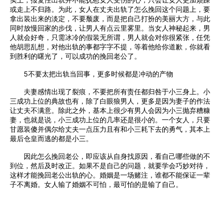
或走上不归路。为此，女人在丈夫出轨了怎么挽回这个问题上，要
拿出装出来的淡定，不要颓废，而是把自己打扮的美丽大方，与此
同时放慢回家的步伐，让男人有点云里雾里。当女人神秘起来，男
人就会好奇，只需冰冷的假装无所谓，男人就会对你很紧张，任凭
他胡思乱想，对他出轨的事都字字不提，等着他给你道歉，你就看
到胜利的曙光了，可以成功的挽回老公了。
5不要太把出轨当回事，更多时候都是冲动的产物
夫妻感情出现了裂痕，不要把所有责任都归咎于小三身上。小
三成功上位的典故也有，除了白眼狼男人，更多是因为妻子的作法
让丈夫不满意。除此之外，基本上很少有男人会因为小三抛弃糟糠
妻，也就是说，小三成功上位的几率还是很小的。一个女人，只要
甘愿装傻并偶尔给丈夫一点压力且有和小三耗下去的勇气，其本上
最后仓皇而逃的都是小三。
因此怎么挽回老公，即应该从自身找原因，看自己哪些做的不
到位，然后及时改正。如果不是自己的问题，就要学会巧妙对待，
这样才能挽回老公出轨的心。婚姻是一场赌注，谁都不能保证一辈
子不离婚。女人输了婚姻不可怕，最可怕的是输了自己。