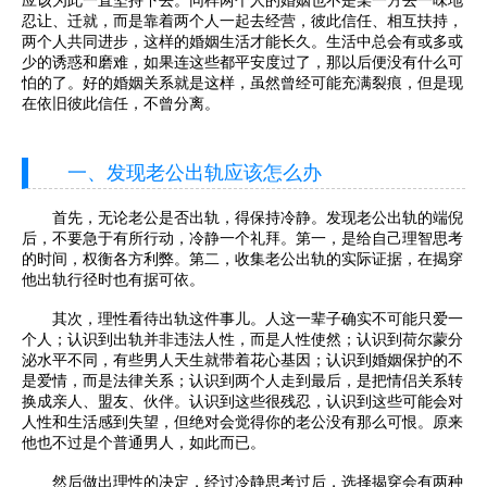
忍让、迁就，而是靠着两个人一起去经营，彼此信任、相互扶持，
两个人共同进步，这样的婚姻生活才能长久。生活中总会有或多或
少的诱惑和磨难，如果连这些都平安度过了，那以后便没有什么可
怕的了。好的婚姻关系就是这样，虽然曾经可能充满裂痕，但是现
在依旧彼此信任，不曾分离。
一、发现老公出轨应该怎么办
首先，无论老公是否出轨，得保持冷静。发现老公出轨的端倪
后，不要急于有所行动，冷静一个礼拜。第一，是给自己理智思考
的时间，权衡各方利弊。第二，收集老公出轨的实际证据，在揭穿
他出轨行径时也有据可依。
其次，理性看待出轨这件事儿。人这一辈子确实不可能只爱一
个人；认识到出轨并非违法人性，而是人性使然；认识到荷尔蒙分
泌水平不同，有些男人天生就带着花心基因；认识到婚姻保护的不
是爱情，而是法律关系；认识到两个人走到最后，是把情侣关系转
换成亲人、盟友、伙伴。认识到这些很残忍，认识到这些可能会对
人性和生活感到失望，但绝对会觉得你的老公没有那么可恨。原来
他也不过是个普通男人，如此而已。
然后做出理性的决定，经过冷静思考过后，选择揭穿会有两种