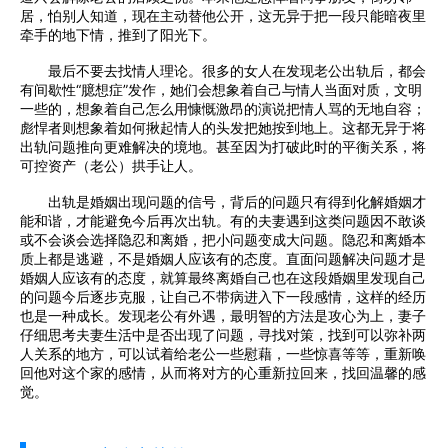
居，怕别人知道，现在主动替他公开，这无异于把一段只能暗夜里
牵手的地下情，推到了阳光下。
最后不要去找情人理论。很多的女人在发现老公出轨后，都会
有间歇性“臆想症”发作，她们会想象着自己与情人当面对质，文明
一些的，想象着自己怎么用慷慨激昂的演说把情人骂的无地自容；
彪悍者则想象着如何揪起情人的头发把她按到地上。这都无异于将
出轨问题推向更难解决的境地。甚至因为打破此时的平衡关系，将
可控资产（老公）拱手让人。
出轨是婚姻出现问题的信号，背后的问题只有得到化解婚姻才
能和谐，才能避免今后再次出轨。有的夫妻遇到这类问题因不敢谈
或不会谈会选择隐忍和离婚，把小问题变成大问题。隐忍和离婚本
质上都是逃避，不是婚姻人应该有的态度。直面问题解决问题才是
婚姻人应该有的态度，就算最终离婚自己也在这段婚姻里发现自己
的问题今后逐步克服，让自己不带病进入下一段感情，这样的经历
也是一种成长。发现老公有外遇，最明智的方法是攻心为上，妻子
仔细思考夫妻生活中是否出现了问题，寻找对策，找到可以弥补两
人关系的地方，可以试着给老公一些慰藉，一些惊喜等等，重新唤
回他对这个家的感情，从而将对方的心重新拉回来，找回温馨的感
觉。