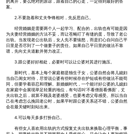
的离开，要么绝对的原谅，跟着自己的心走，一定得到最好的答
案。
2.不要急着和丈夫争锋相对，先反思自己。
经营婚姻是需要两个人一起学习、配合的，出轨也有可能是因
为夫妻经营婚姻的方法不妥，而让苍蝇叮了有缝的蛋，导致了老公
出轨。当发现老公出轨后，女人先不要恼怒，而是扪心自问自己平
日里是否尽到了一个做妻子的责任。如果自己平日里的做法不靠
谱，先向丈夫道歉并努力改正。
3.跟公婆好好相处，必要时可以让公婆对其进行施压。
新时代，基本上每个家庭都是独生子女，公婆自然会将儿媳妇
当自己闺女对待，尽管说公婆有些时候存在护短或有些做法不能苟
同，但要学着容忍和理解。新婚姻时代，一个能讨好公婆的儿媳妇
在家庭中会展现举足轻重的地位，有句话叫‘不看僧面看佛面’，丈
夫出轨之后，就算不顾及老婆感受，也要考虑父母感受。所以当自
己在考虑怎么挽回老公时，如果平时跟公婆关系还不错，公婆自然
会在最关键时刻站出来。
4.可以每天多多打扮自己。
有些女人喜欢用出轨的方式报复丈夫出轨来换取心理平衡，事
实上，报复性出轨并不能抚慰女人受伤的心，只会让女人更加烦躁