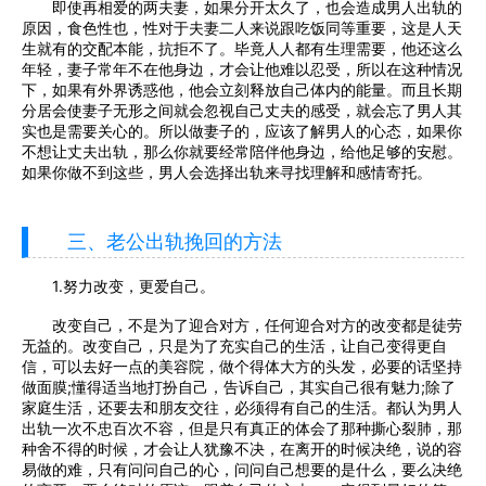
即使再相爱的两夫妻，如果分开太久了，也会造成男人出轨的
原因，食色性也，性对于夫妻二人来说跟吃饭同等重要，这是人天
生就有的交配本能，抗拒不了。毕竟人人都有生理需要，他还这么
年轻，妻子常年不在他身边，才会让他难以忍受，所以在这种情况
下，如果有外界诱惑他，他会立刻释放自己体内的能量。而且长期
分居会使妻子无形之间就会忽视自己丈夫的感受，就会忘了男人其
实也是需要关心的。所以做妻子的，应该了解男人的心态，如果你
不想让丈夫出轨，那么你就要经常陪伴他身边，给他足够的安慰。
如果你做不到这些，男人会选择出轨来寻找理解和感情寄托。
三、老公出轨挽回的方法
1.努力改变，更爱自己。
改变自己，不是为了迎合对方，任何迎合对方的改变都是徒劳
无益的。改变自己，只是为了充实自己的生活，让自己变得更自
信，可以去好一点的美容院，做个得体大方的头发，必要的话坚持
做面膜;懂得适当地打扮自己，告诉自己，其实自己很有魅力;除了
家庭生活，还要去和朋友交往，必须得有自己的生活。都认为男人
出轨一次不忠百次不容，但是只有真正的体会了那种撕心裂肺，那
种舍不得的时候，才会让人犹豫不决，在离开的时候决绝，说的容
易做的难，只有问问自己的心，问问自己想要的是什么，要么决绝