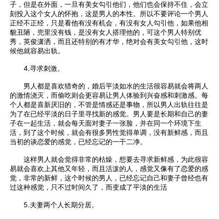
子，但是在外面，一旦有美女勾引他们，他们也会保持不住，会立
刻投入这个女人的怀抱，这是男人的本性。所以不要评论一个男人
正经不正经，只是看他有没有机会，有没有女人勾引他，如果他相
貌丑陋，兜里没有钱，是没有女人搭理他的，可这个男人特别优
秀，英俊潇洒，而且还特别的有才华，绝对会有美女勾引他，这时
候他就容易出轨。
4.寻求刺激。
男人都是喜欢猎奇的，婚后平淡如水的生活很容易就会将两人
的激情浇灭，而偷吃则会更容易让男人体验到兴奋感和刺激感。每
个人都是喜新厌旧的，不管是情感还是事物，所以男人出轨往往是
为了在已经平淡的日子里寻找新的感觉。男人要是长期和自己的妻
子在一起生活，就会每天面对妻子一张脸，并在同一个环境下生
活，到了这个时候，就会有很多男性觉得单调，没有新鲜感，而且
当初的谈恋爱的感觉，已经忘记的一干二净。
这样男人就会觉得非常的枯燥，想要去寻求新鲜感，为此很容
易就会喜欢上其他又年轻，而且活泼的人，感觉又像有了恋爱的感
觉，非常的新鲜，这个时候的男人，已经忘记自己和妻子曾经也有
过这种感觉，只不过时间久了，而变成了平淡的生活
5.夫妻两个人长期分居。