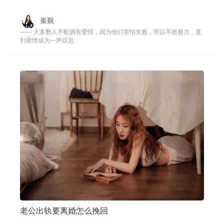
候，在婚姻里差点沉没。 所幸，当彼
秦觐
—— 大多数人不配拥有爱情，因为他们害怕失败，所以不敢努力，直
到爱情成为一声叹息
老公出轨要离婚怎么挽回