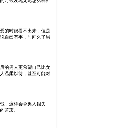
的时候发现无论怎么样都
爱的时候看不出来，但是
说自己有事，时间久了男
后的男人更希望自己比女
人温柔以待，甚至可能对
钱，这样会令男人很失
的苦衷。