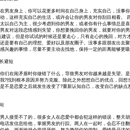
男友身上，你可以花更多时间在自己身上，充实自己，没事你
动，这样充实自己的生活，或许会让你的男友对你刮目相看。 四
太以自己为主，很少考虑到你的男友，或者你有什么事情总是喜
男友对这段恋情感到失望，你想要挽回你的男友，就要对你的男
点建议，但是你试试的时候还是要走心，只有走心的挽回，对方
还是要有自己的理想、爱好以及朋友圈子。没事多跟朋友出去聚
感兴趣的事情，尽量不要主动去找他，保持一定的距离能够更吸
长避短
们在闹矛盾时你做错了什么，导致男友对你越来越是失望。是
我?找到根本原因并努力克服。除此之外想想自己的优点，回想
是不是恋爱之后就发生改变了?重新认知自己，改变自己的缺点
间
人接受不了的，很多女人在恋爱中都会犯这样的错误，整天胡
电话发信息给他，掌握男友的行踪。两人在一起时，会忍不住翻
任他，渐渐地就会觉得厌烦，努力挣脱你的管制。爱情最忌讳的