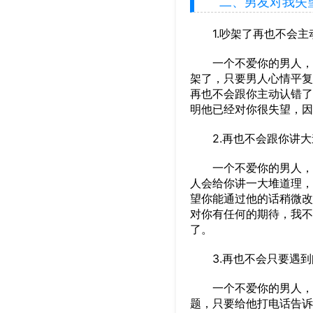
二、男友对我失望
1.吵架了再也不会主
一个不爱你的男人，对
架了，只要男人心情平复
再也不会跟你主动认错了
明他已经对你很失望，因
2.再也不会跟你讲大
一个不爱你的男人，对
人会给你讲一大堆道理，
望你能通过他的话稍微改
对你有任何的期待，我不
了。
3.再也不会只要遇到
一个不爱你的男人，对
题，只要给他打电话告诉