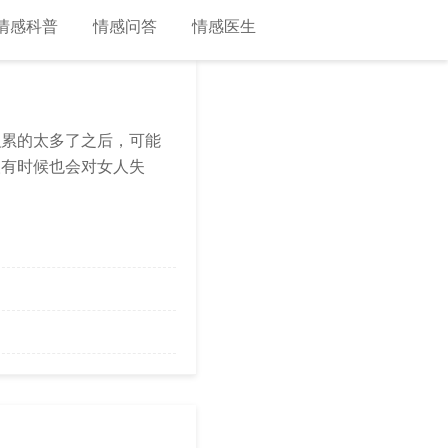
情感科普
情感问答
情感医生
积累的太多了之后，可能
人有时候也会对女人失