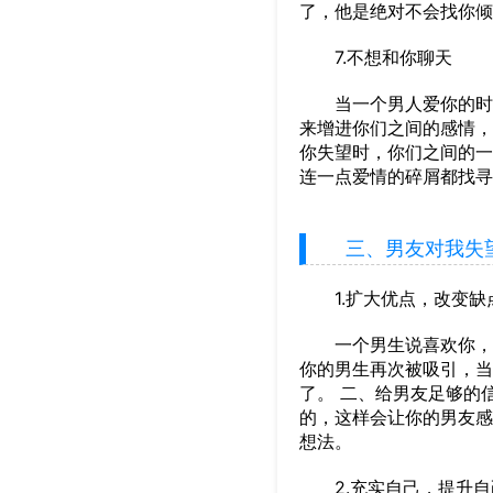
了，他是绝对不会找你倾
7.不想和你聊天
当一个男人爱你的时候
来增进你们之间的感情，
你失望时，你们之间的一
连一点爱情的碎屑都找寻
三、男友对我失望
1.扩大优点，改变缺
一个男生说喜欢你，说
你的男生再次被吸引，当
了。 二、给男友足够的
的，这样会让你的男友感
想法。
2.充实自己，提升自