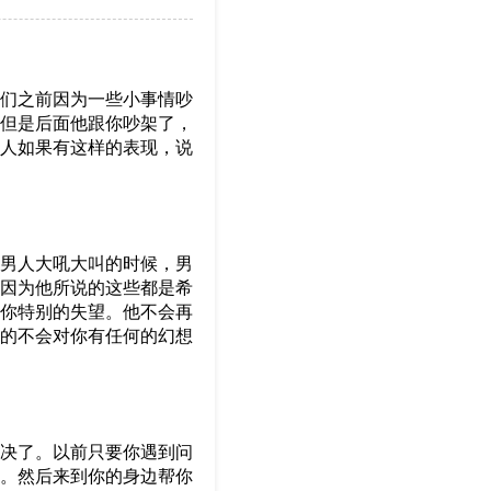
们之前因为一些小事情吵
但是后面他跟你吵架了，
人如果有这样的表现，说
男人大吼大叫的时候，男
因为他所说的这些都是希
你特别的失望。他不会再
的不会对你有任何的幻想
决了。以前只要你遇到问
。然后来到你的身边帮你