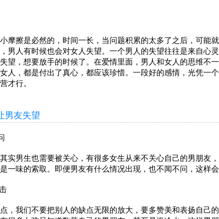
摩擦是必然的，时间一长，当问题积累的太多了之后，可能就
，男人有时候也会对女人失望。一个男人的失望往往是来自心灵
失望，想要放手的时候了。在爱情里面，男人和女人的思维不一
女人，都是付出了真心，都应该珍惜。一段好的感情，光凭一个
营才行。
男友失望
问
实男生也需要被关心，有很多女生从来不关心自己的男朋友，
是一味的索取。即便男友有什么情况出现，也不闻不问，这样会
击
，我们不要把别人的缺点无限的放大，要多赞美和表扬自己的