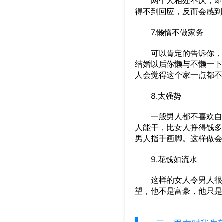
两个人相处不厌，即便
得不到回应，反而会感到
7.懒惰不做家务
可以肯定的告诉你，男
结婚以后你懒与不懒一下
人会觉得这个家一点都不
8.太强势
一般男人都不喜欢自己
人能干，比女人挣得钱多
男人指手画脚。这样做会
9.花钱如流水
这样的女人令男人很头
望，他不是富豪，他只是