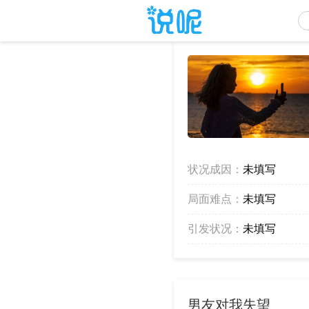
状况成因：
未填写
局面难点：
未填写
引发状况：
未填写
男友对我失望