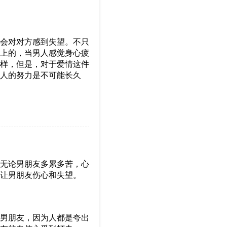
会对对方感到失望。不只
上的，当男人感觉身心疲
样，但是，对于爱情这件
人的努力是不可能长久
无论男朋友多累多苦，心
让男朋友伤心和失望。
男朋友，因为人都是夸出