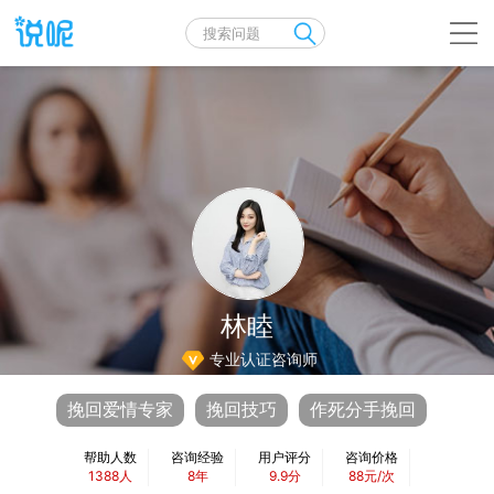
林睦
专业认证咨询师
挽回爱情专家
挽回技巧
作死分手挽回
帮助人数
咨询经验
用户评分
咨询价格
1388人
8年
9.9分
88元/次