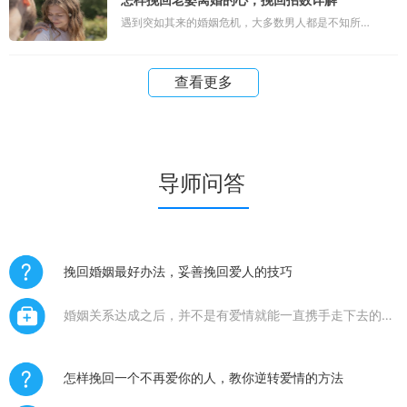
遇到突如其来的婚姻危机，大多数男人都是不知所措
时候，就是逆转爱情的时候。分手是
的。你可能还未意识到，为何老婆如此坚决的想要离
婚，不肯给你一点机会。婚姻的经营，总会伴随着这
查看更多
样那样的问题，但一旦演变到一方
导师问答
挽回婚姻最好办法，妥善挽回爱人的技巧
婚姻关系达成之后，并不是有爱情就能一直携手走下去的。
步入婚姻，就要学会承担这一份责任。当两个人都开始模糊
这个界限的时候，婚姻破裂也就见怪不怪了。 很多人都觉
得，想要挽回婚
怎样挽回一个不再爱你的人，教你逆转爱情的方法