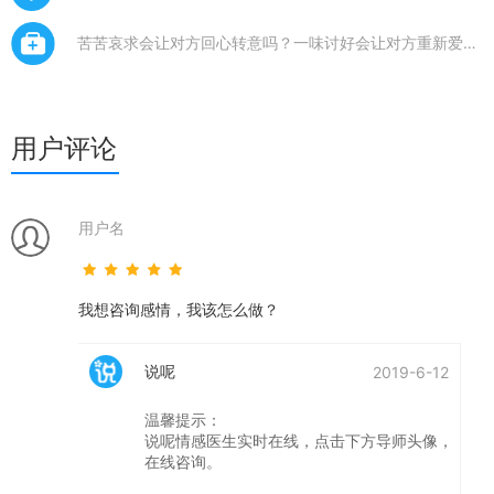
苦苦哀求会让对方回心转意吗？一味讨好会让对方重新爱上
你吗？你痛苦你绝望，他就能再次回到你身边吗？想要挽回
失去的爱情，自怨自艾是没有用的，你止步不前，他也不会
主动来到你身
用户评论
用户名
我想咨询感情，我该怎么做？
说呢
2019-6-12
温馨提示：
说呢情感医生实时在线，点击下方导师头像，
在线咨询。