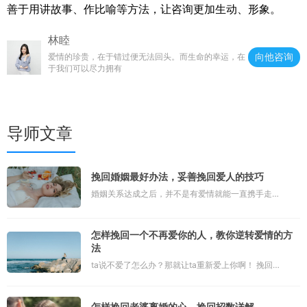
善于用讲故事、作比喻等方法，让咨询更加生动、形象。
林睦
向他咨询
爱情的珍贵，在于错过便无法回头。而生命的幸运，在
于我们可以尽力拥有
导师文章
挽回婚姻最好办法，妥善挽回爱人的技巧
婚姻关系达成之后，并不是有爱情就能一直携手走下
去的。步入婚姻，就要学会承担这一份责任。当两个
怎样挽回一个不再爱你的人，教你逆转爱情的方
人都开始模糊这个界限的时候，婚姻破裂也就见怪不
法
怪了。 很多人都觉得，想要挽回婚
ta说不爱了怎么办？那就让ta重新爱上你啊！ 挽回不
是一个回到过去的过程，而是一个重新开始的契机。
怎样挽回老婆离婚的心，挽回招数详解
挽回是找机会的过程，当对方愿意再给你一次机会的