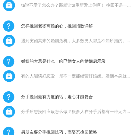
ta说不爱了怎么办？那就让ta重新爱上你啊！ 挽回不是一个
回到过去的过程，而是一个重新开始的契机。挽回是找机会
的过程，当对方愿意再给你一次机会的时候，就是逆转爱情
的时候。分手是
怎样挽回老婆离婚的心，挽回招数详解
遇到突如其来的婚姻危机，大多数男人都是不知所措的。你
可能还未意识到，为何老婆如此坚决的想要离婚，不肯给你
一点机会。婚姻的经营，总会伴随着这样那样的问题，但一
旦演变到一方
婚姻的大忌是什么，给已婚女人的婚姻启示录
有的人能谈好恋爱，却不一定能经营好婚姻。婚姻本身就是
一门学问，有可以放肆的地方，也有需要避讳的地方。需要
适当软弱，需要尊重底线，需要信任，也需要空间。很多人
很纳闷，我们
分手挽回最有力度的话，走心才能复合
分手后想挽回应该怎么做？很多人在分手后都有一种无力
感，想使劲却不知道往哪儿使，想挽回却不知道从何做起，
想说一些挽回的话，但对方根本不理睬。面对还喜欢的人的
拒绝，会异常打
男朋友要分手挽回技巧，高姿态挽回策略