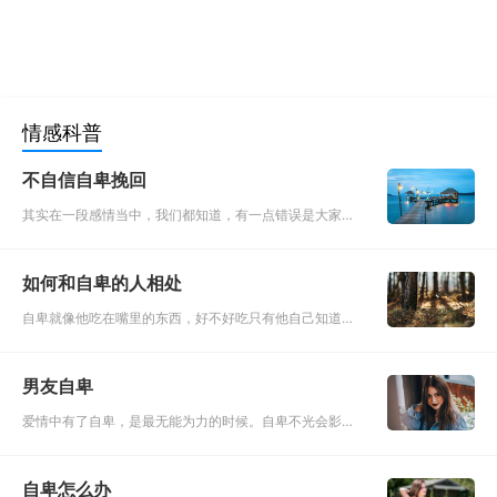
情感科普
不自信自卑挽回
其实在一段感情当中，我们都知道，有一点错误是大家常
常去犯的，那就是总是觉得自己不太好。至少在某个层面
会觉得自己很无能，是真的配不上对方。可是其实我们忘
如何和自卑的人相处
记了一个非常重要的
自卑就像他吃在嘴里的东西，好不好吃只有他自己知道，
他认为自己不如别人这件事也是他嘴里的，因为他自己品
尝过这种不好受的滋味，这种滋味深入骨髓，所以他认为
男友自卑
自己不如别人，然后
爱情中有了自卑，是最无能为力的时候。自卑不光会影响
你的心情，还会影响你的所作所为。如果自卑的状态能够
通过你的努力改变还好，如果自卑又看不到出路，那你早
自卑怎么办
晚会被自卑压垮。面