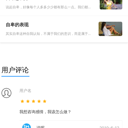
说起自卑，好像每个人多多少少都有那么一点。我们都被
自卑的心理所影响着，折磨着，可是我们甩不掉它，只能
去接受了，再去克服她。我们只有通过努力和奋斗来减缓
自卑的表现
自卑给我们带来的影
其实自卑这种自我认知，不属于我们的意识，而是属于我
们身体层面的认知。一个人认为自己自卑，这不是意识层
面的，也不是别人说要他改 就能改好的。自卑就像他吃在
嘴里的东西，好不好
用户评论
用户名
我想咨询感情，我该怎么做？
说呢
2019-6-12