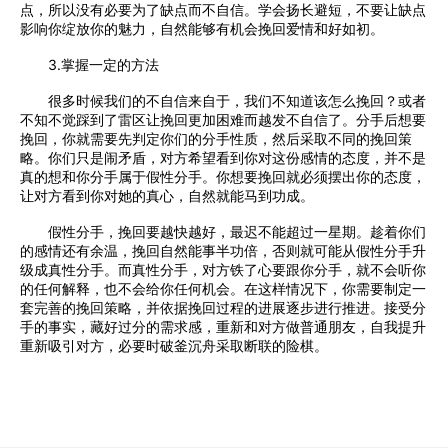
点，所以没有必要为了缺点而不自信。学会扬长避短，不要让缺点
影响你绽放你的魅力，自然能够有机会挽回爱情和好如初。
3.掌握一定的方法
很多时候我们的不自信来自于，我们不知道该怎么挽回？或者
不知不觉踩到了雷区让挽回更加困难而越发不自信了。分手后想要
挽回，你就需要先判定你们的分手性质，然后采取不同的挽回策
略。你们只是闹矛盾，对方希望看到你对这份感情的态度，并不是
真的想和你分手属于假性分手。你想要挽回就必须摆出你的态度，
让对方看到你对她的真心，自然就能马到功成。
假性分手，挽回要越快越好，最迟不能超过一星期。趁着你们
的感情还有余温，挽回自然能事半功倍，否则就可能从假性分手升
级成真性分手。而真性分手，对方铁了心要跟你分手，就不会听你
的任何解释，也不会给你任何机会。在这样情况下，你需要制定一
套完善的挽回策略，并依据挽回过程的进展逐步进行推进。接受分
手的事实，藏好过分的需求感，重新和对方做普通朋友，自我提升
重新吸引对方，必要时破釜沉舟采取断联的险棋。