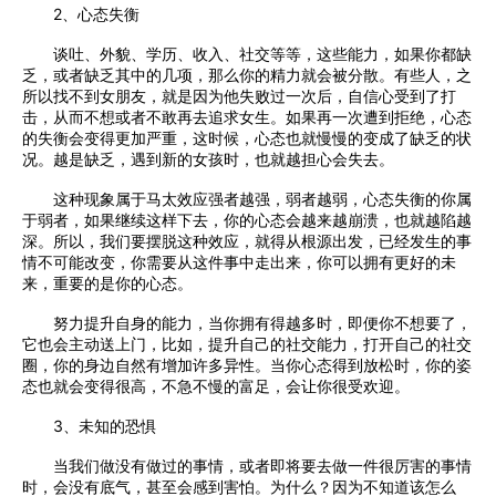
2、心态失衡
谈吐、外貌、学历、收入、社交等等，这些能力，如果你都缺
乏，或者缺乏其中的几项，那么你的精力就会被分散。有些人，之
所以找不到女朋友，就是因为他失败过一次后，自信心受到了打
击，从而不想或者不敢再去追求女生。如果再一次遭到拒绝，心态
的失衡会变得更加严重，这时候，心态也就慢慢的变成了缺乏的状
况。越是缺乏，遇到新的女孩时，也就越担心会失去。
这种现象属于马太效应强者越强，弱者越弱，心态失衡的你属
于弱者，如果继续这样下去，你的心态会越来越崩溃，也就越陷越
深。所以，我们要摆脱这种效应，就得从根源出发，已经发生的事
情不可能改变，你需要从这件事中走出来，你可以拥有更好的未
来，重要的是你的心态。
努力提升自身的能力，当你拥有得越多时，即便你不想要了，
它也会主动送上门，比如，提升自己的社交能力，打开自己的社交
圈，你的身边自然有增加许多异性。当你心态得到放松时，你的姿
态也就会变得很高，不急不慢的富足，会让你很受欢迎。
3、未知的恐惧
当我们做没有做过的事情，或者即将要去做一件很厉害的事情
时，会没有底气，甚至会感到害怕。为什么？因为不知道该怎么