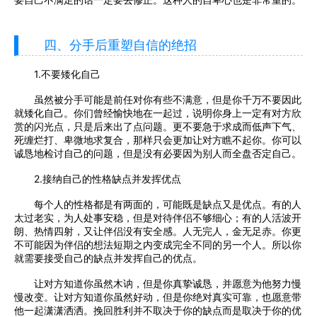
四、分手后重塑自信的绝招
1.不要矮化自己
虽然被分手可能是前任对你有些不满意，但是你千万不要因此
就矮化自己。你们曾经愉快地在一起过，说明你身上一定有对方欣
赏的闪光点，只是后来出了点问题。更不要急于求成而低声下气、
死缠烂打、卑微地求复合，那样只会更加让对方瞧不起你。你可以
诚恳地检讨自己的问题，但是没有必要因为别人而全盘否定自己。
2.接纳自己的性格缺点并发挥优点
每个人的性格都是有两面的，可能既是缺点又是优点。有的人
太过老实，为人处事安稳，但是对待伴侣不够细心；有的人活波开
朗、热情四射，又让伴侣没有安全感。人无完人，金无足赤。你更
不可能因为伴侣的想法短期之内变成完全不同的另一个人。所以你
就需要接受自己的缺点并发挥自己的优点。
让对方知道你虽然木讷，但是你真挚诚恳，并愿意为他努力慢
慢改变。让对方知道你虽然好动，但是你绝对真实可靠，也愿意带
他一起潇潇洒洒。挽回胜利并不取决于你的缺点而是取决于你的优