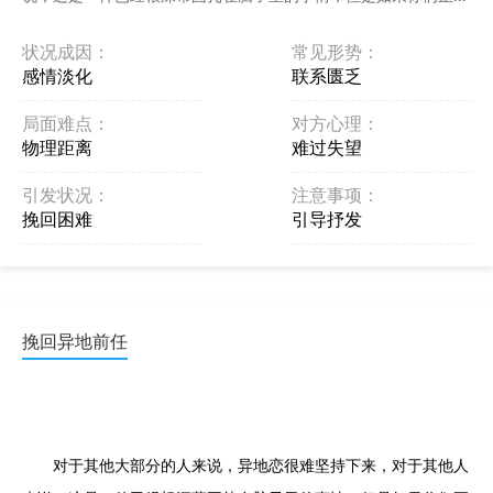
进行异地恋，你还这样认为的话，那就证明你们之间的感情出 ...
状况成因：
常见形势：
感情淡化
联系匮乏
局面难点：
对方心理：
物理距离
难过失望
引发状况：
注意事项：
挽回困难
引导抒发
挽回异地前任
对于其他大部分的人来说，异地恋很难坚持下来，对于其他人