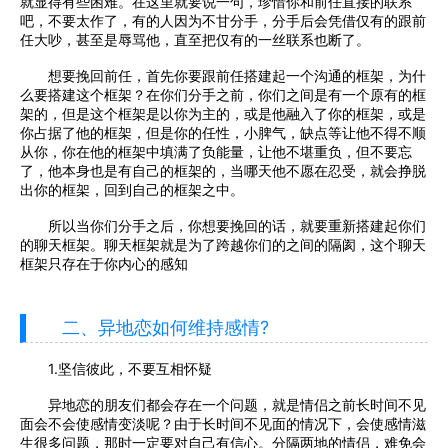
就显得有些困难。在这里就要说一句，珍惜你和前任直接的联系
吧，不要太作了，有的人因为不甘分手，分手后会凭借仅有的跟前
任大吵，甚至是辱骂他，直至把仅有的一丝联系也断了。
想要挽回前任，首先你要跟前任搭建起一个沟通的框架，为什
么要搭建这个框架？在你们分手之前，你们之间是有一个原有的框
架的，但是这个框架是以你为主的，或是他融入了你的框架，或是
你占据了他的框架，但是你的任性，小脾气，缺点等让他不得不顺
从你，你在他的框架中填满了负能量，让他不堪重负，但不要忘
了，他本身也是有自己的框架的，当哪天他不愿在忍受，就会挣脱
出你的框架，回到自己的框架之中。
所以当你们分手之后，你想要挽回的话，就要重新搭建起你们
的聊天框架。聊天框架就是为了跨越你们的之间的隔阂，这个聊天
框架只存在于你内心的感知
二、异地恋如何维持感情?
1.坚信彼此，不要互相怀疑
异地恋的朋友们都会存在一个问题，就是情侣之前长时间不见
面会不会使感情变淡呢？由于长时间不见面的情况下，会使感情滋
生很多问题，那时一定要对自己有信心。分隔两地的情侣，难免会