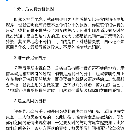
1.分手后认真分析原因
既然选择异地恋，就证明你们之间的感情要比寻常的情侣更加
深厚，也就证明距离肯定不是你们分手的原因。你应该仔细认真的
反省，彼此间是不是缺少了相互的关心，还是出现矛盾没有及时的
做好沟通，是自己给对方的压力太大，还是彼此间产生了无谓的的
猜疑。其实异地恋不可怕，可怕的是在面对感情失败，自己还不知
原因是什么，最后导致这段来之不易的感情就此消逝。
2.进一步完善自身
分手后重新审视自己，反省自己有哪些做得还不够的地方。爱
情本就是相互吸引的过程，倘若是她提出的分手，也就表明你身上
存在着她无法忍受的地方，而你要做的就是改正这些缺点。如果想
要幸福，就要主动的去做改变，放下以前的顾虑，努力提升自己，
当她看到你脱胎换骨的时候，自然就会重新唤醒你们之间的感情。
3.建立共同的目标
许多异地恋分手，都是因为彼此缺少共同的目标，感情没有交
集点，二人每天各忙各的，长此以往，感情肯定是会变淡的。假如
你们之间的感情出现空洞，一定要及时的与对方建立起交集，比如
你们之间各养一条对方喜欢的宠物，每天闲暇时间相互讨论怎么该