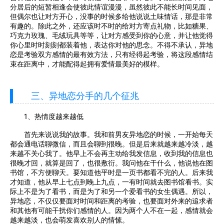
分居后的短暂相逢会使彼此情谊漫漫，虽然彼此不能长时间见面，
但偶尔也让对方开心，没事的时候多给他说说土味情话，那是非常
有趣的。除此之外，还应该时不时的给对方寄点礼物，比如糖果、
巧克力玫瑰、毛绒玩具等等，让对方感受到你的心意，并让他觉得
你心里时时刻刻都装着他，表达你对他的思念。不得不承认，异地
恋是考验双方感情的最有效方法，只有经得起考验，将这段感情结
束在距离中，才能配得起拥有爱情最美好的模样。
三、异地恋分手的几个征兆
1、热情度越来越低
首先来说说我的故事。我和前男友异地恋的时候，一开始每天
都会通电话聊微信，而且会聊到很晚。但是后来就越来越冷淡，越
来越不关心我了。他早上不会再主动给我发信息，收到我的信息也
很晚才回，就算是回了，也很敷衍。我问他在干什么，他说他在图
书馆，不方便聊天。要知道他平时是一页书都看不完的人。后来我
才知道，他从早上七点到晚上九点，一有时间就去图书馆看书。实
际上不是为了看书，而是为了和另一个爱看书的女生偶遇。所以，
异地恋，不仅仅要面对时间和距离的考验，也要面对外来的追求者
和其他有可能干扰你们感情的人。因为两个人不在一起，感情就会
越来越淡，也会萌发喜欢别人的情愫。