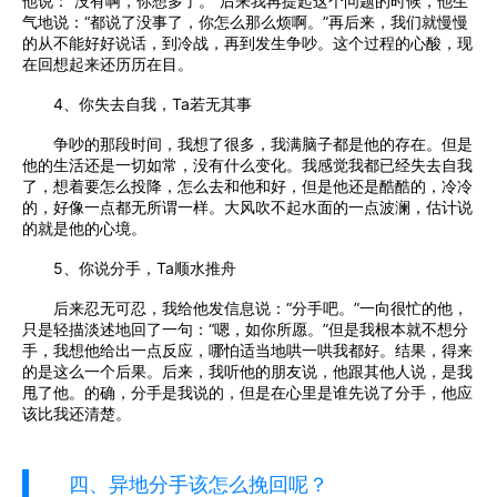
他说：“没有啊，你想多了。”后来我再提起这个问题的时候，他生
气地说：“都说了没事了，你怎么那么烦啊。”再后来，我们就慢慢
的从不能好好说话，到冷战，再到发生争吵。这个过程的心酸，现
在回想起来还历历在目。
4、你失去自我，Ta若无其事
争吵的那段时间，我想了很多，我满脑子都是他的存在。但是
他的生活还是一切如常，没有什么变化。我感觉我都已经失去自我
了，想着要怎么投降，怎么去和他和好，但是他还是酷酷的，冷冷
的，好像一点都无所谓一样。大风吹不起水面的一点波澜，估计说
的就是他的心境。
5、你说分手，Ta顺水推舟
后来忍无可忍，我给他发信息说：“分手吧。”一向很忙的他，
只是轻描淡述地回了一句：“嗯，如你所愿。”但是我根本就不想分
手，我想他给出一点反应，哪怕适当地哄一哄我都好。结果，得来
的是这么一个后果。后来，我听他的朋友说，他跟其他人说，是我
甩了他。的确，分手是我说的，但是在心里是谁先说了分手，他应
该比我还清楚。
四、异地分手该怎么挽回呢？