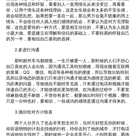
出现各种猜忌和怀疑，看看别人一直用情头从来没变过，再看看
你，让用个情头还各种找理由，这是女生就会有太多的不安全感，
就会胡思乱想。如果想要一直在一起，那么男方会毫不犹豫的用上
情头，不会给任何人插入他们感情的机会，不要认为是对方无理取
闹，这也是爱你的一种方式，爱是相互信任的，不要认为女人就是
小题大做。爱是建立在理解和信任的基础上，不要轻易的怀疑自己
的另一半，要相信自己最初的选择。
2.多进行沟通
那时邮件车马都很慢，一生只够爱一人，那时候的人们不担心
自己喜欢的人会出轨，因为通讯工具特别艰难，而现在随着互联网
的发展，QQ 、微信、电话等各种相当的便捷，所以导致出轨特别
高所以异地恋的朋友们只有进行沟通才能成为感情交流的桥梁。因
为距离的问题，导致彼此不能经常见面，只有通过电话和视频才能
传递自己的关心，才能使彼此更加热情。在沟通的过程中，不要觉
得麻烦或是不耐烦，不管你有多忙，都要抽出时间打个视频，哪怕
只是一分钟也好，要相信，一份成功的感情是通过沟通才得来的。
3.偶尔给对方小惊喜
两个人分开久了也会非常想念对方，当对方好想见你的时候，
你应该悄悄的计划去找他的行程，待你去到了他的城市，才打电话
告诉他你去找他了，那时候他一定会非常开心。小别胜新婚，两地