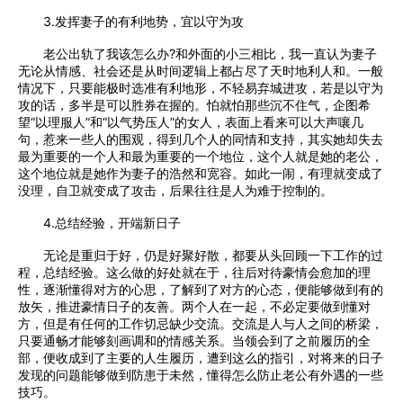
3.发挥妻子的有利地势，宜以守为攻
老公出轨了我该怎么办?和外面的小三相比，我一直认为妻子
无论从情感、社会还是从时间逻辑上都占尽了天时地利人和。一般
情况下，只要能极时选准有利地形，不轻易弃城进攻，若是以守为
攻的话，多半是可以胜券在握的。怕就怕那些沉不住气，企图希
望“以理服人”和“以气势压人”的女人，表面上看来可以大声嚷几
句，惹来一些人的围观，得到几个人的同情和支持，其实她却失去
最为重要的一个人和最为重要的一个地位，这个人就是她的老公，
这个地位就是她作为妻子的浩然和宽容。如此一闹，有理就变成了
没理，自卫就变成了攻击，后果往往是人为难于控制的。
4.总结经验，开端新日子
无论是重归于好，仍是好聚好散，都要从头回顾一下工作的过
程，总结经验。这么做的好处就在于，往后对待豪情会愈加的理
性，逐渐懂得对方的心思，了解到了对方的心态，便能够做到有的
放矢，推进豪情日子的友善。两个人在一起，不必定要做到懂对
方，但是有任何的工作切忌缺少交流。交流是人与人之间的桥梁，
只要通畅才能够刻画调和的情感关系。当领会到了之前履历的全
部，便收成到了主要的人生履历，遭到这么的指引，对将来的日子
发现的问题能够做到防患于未然，懂得怎么防止老公有外遇的一些
技巧。