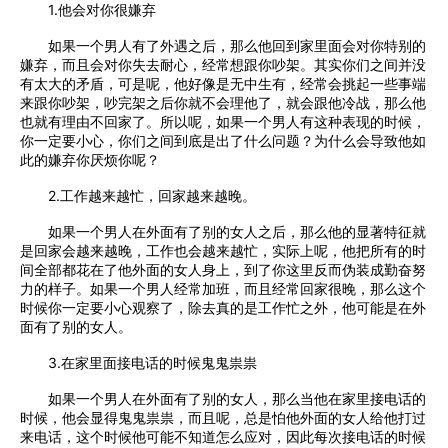
1.他会对你很嫌弃
如果一个男人有了外遇之后，那么他回到家里面会对你特别的
嫌弃，而且会对你失去耐心，经常想跟你吵架。其实你们之间并没
有太大的矛盾，可是呢，他好像是无中生有，经常会挑起一些事端
来跟你吵架，吵完架之后你就不会理他了，就会跟他冷战，那么他
也就有理由不回家了。所以呢，如果一个男人有这种表现的时候，
你一定要小心，你们之间到底是出了什么问题？为什么会导致他如
此的嫌弃你厌烦你呢？
2.工作越来越忙，回家越来越晚。
如果一个男人在外面有了别的女人之后，那么他的显著特征就
是回家会越来越晚，工作也会越来越忙，实际上呢，他把所有的时
间全部都花在了他外面的女人身上，到了你这里反而伪装成勤奋努
力的样子。如果一个男人经常加班，而且经常回家很晚，那么这个
时候你一定要小心观察了，除去真的是工作忙之外，他可能是在外
面有了别的女人。
3.在家里面接电话的时候鬼鬼祟祟
如果一个男人在外面有了别的女人，那么当他在家里接电话的
时候，他会显得鬼鬼祟祟，而且呢，总是怕他外面的女人给他打过
来电话，这个时候他可能不知道怎么应对，因此每次接电话的时候