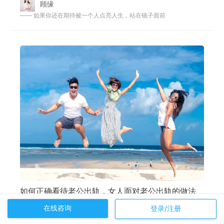
顾缘
—— 如果你还在期待被一个人点亮人生，站在镜子面前
如何正确看待老公出轨，女人面对老公出轨的做法
在线咨询
任何一对夫妻都希望拥有幸福美好的婚姻，能够白头偕老。但是俗话说，家家
登录/注册
有本难念的经。在现实生活中，由于社会的复杂性和形形色色的诱惑，男人是