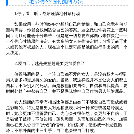
三、老公有外遇的挽回方法
1.停，看，听，然后谨慎地付诸行动
如果你用一些时间好好地想想自己的婚姻，和自己究竟有何期
望与需要，你就会找到适合自己的答案。这么做也许要花上一些时
间，而且可能会十分痛苦，但是这一切都要靠你自己来作决定——
一个你心甘情愿的决定。有太多的女人在作决定时，习惯听命于丈
夫或其他有权威的人，现在这个决定可能是她们自行作出的第一个
大决定。
2.爱自己，越是失意越是要更加爱自己
值得强调的是，一个连自己都不爱的女人，是没有权力去得到
男人更多和更加持久的爱的。当然，我这样说并不是让女人们都去
自私，不管别人的死活。而是教他们要自怜、自信和自我提高，要
时时处处心中都有自己，并不是愚昧地把自己作为男人的附属品。
女人婚姻的不幸有相当比例都是由她们不够爱自己而造成或者
是影响的。特别是当男人对她稍微表示出一种懈怠或者是冷漠之
时，她会更加不懂得爱自己。内心会变得茫然，会更加不自信，于
是破罐子破摔，不修边幅，蓬头垢面，从而加速自己的老化，加强
自己在男人心目中“厌倦”的信号。如此以来，便形成一种恶性循
环，不用外面的小三出手，自己也会被自己打败。