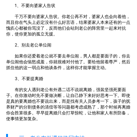
1、不要向婆家人告状
千万不要向婆家人告状。你老公再不对，婆家人也会向着他，
而且你在气头上必定没有什么好言语，结果婆家人本来还有的一点
愧疚心都被你骂没了，反而他们会站到老公的阵营里一起来对抗
你，使你更加的孤立无援。
2、别去老公单位闹
如果你还爱着老公就不要去单位闹，男人都是要面子的，你去
单位闹他会恼怒成羞，你就很难对付他了。要给他留着尊严，然后
抓住他的这一弱点和他谈条件，这样你才能掌握主动。
3、不要提离婚
有的女人遇到老公有外遇二话不说就离婚，强装坚强死要面
子。在你激动时先不要做决断，让自己静下来好好思考一下。即使
是真的要离婚也不要说出来，而是找有关人员参考一下，孩子的抚
养财产的分割债务的清偿等等问题都考虑成熟了，那个时候再离婚
你会胜算很多。早早提离婚只会打草惊蛇，让他和家人有所防备，
使事情更加复杂。