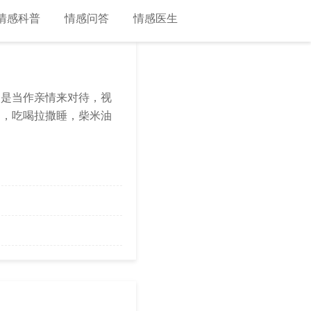
情感科普
情感问答
情感医生
只是当作亲情来对待，视
的，吃喝拉撒睡，柴米油