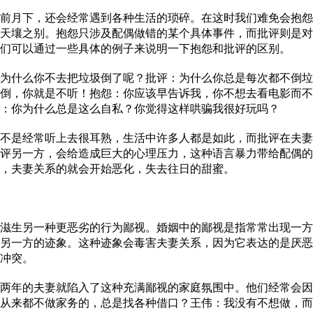
月下，还会经常遇到各种生活的琐碎。在这时我们难免会抱怨
天壤之别。抱怨只涉及配偶做错的某个具体事件，而批评则是对
们可以通过一些具体的例子来说明一下抱怨和批评的区别。
什么你不去把垃圾倒了呢？批评：为什么你总是每次都不倒垃圾
倒，你就是不听！抱怨：你应该早告诉我，你不想去看电影而不
：你为什么总是这么自私？你觉得这样哄骗我很好玩吗？
是经常听上去很耳熟，生活中许多人都是如此，而批评在夫妻
评另一方，会给造成巨大的心理压力，这种语言暴力带给配偶的
，夫妻关系的就会开始恶化，失去往日的甜蜜。
生另一种更恶劣的行为鄙视。婚姻中的鄙视是指常常出现一方
另一方的迹象。这种迹象会毒害夫妻关系，因为它表达的是厌恶
冲突。
年的夫妻就陷入了这种充满鄙视的家庭氛围中。他们经常会因
从来都不做家务的，总是找各种借口？王伟：我没有不想做，而