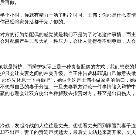
后再做。
个小时，你就有精力干活了吗？呵呵。王伟：你那是什么表情
你已经将家务活都干完了似的。
方的行为给配偶的感觉就是我们不是为了讨论这件事情，而主
会对配偶产生非常大的一种压力，会让人觉得得不到尊重，人会
就是辩护。而辩护实际上是一种责备配偶的方式，我们想说的
护只会让夫妻之间的冲突升级。当王伟告诉林菲说自己愿意去做
，那你先休息一下再做吧”，她认为这是王伟不做家务的借口，
不想帮自己的妻子分担。一旦夫妻双方讨论一件事情陷入辩护中
赢的心理会让双方使出各种解数去指责对方，甚至是出口伤人，
战，发起冷战的人往往是丈夫。想想看丈夫回到家遭到妻子连
却不出声，妻子的责骂声就越大，最后丈夫站起来离开家。丈夫