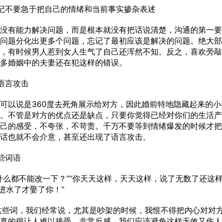
不要急于把自己的情绪和当前事实掺杂表述
有能力解决问题，而是根本就没有把话说清楚，沟通的第一要
问题分化出更多个问题，忘记了最初应该是解决的问题。绝大部
，有时候男人惹到女人生气了自己还浑然不知。反之，喜欢旁敲
多婚姻中的夫妻还在犯这样的错误。
语言攻击
以说是360度去死角展示给对方，因此婚前特地隐藏起来的小
。不管是对方的优点还是缺点，只要你觉得已经对你们的生活产
己的感受，不夸张，不苛责。千万不要等到情绪爆发的时候才把
话也就不会介意，甚至还出现了语言攻击。
些词语
都不能改一下？”“你天天这样，天天这样，说了无数了还这样
进水了才娶了你！”
”这些词，我们经常说，尤其是吵架的时候，我恨不得把内心对对
真的很让人难以接受，非常反感。我们应该避免这样无效又伤人