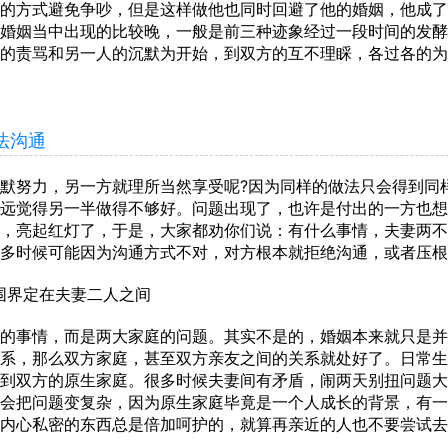
的方式避免争吵，但是这样做他也同时回避了他的婚姻，他成了
婚姻当中出现的比较晚，一般是前三种迹象经过一段时间的发酵
的责骂和另一人的沉默为开始，到双方的互不理睬，各过各的为
法沟通
努力，另一方就理所当然享受呢?因为同样的做法只会得到同
远觉得另一半做得不够好。问题出现了，也许是付出的一方也想
，亮起红灯了，于是，大家都劝你们说：有什么事情，夫妻两不
多时候可能因为沟通方式不对，对方根本就拒绝沟通，或者压根
界定在夫妻二人之间
事情，而是两大家庭的问题。其实不是的，婚姻本来就只是并
系，那么双方家庭，甚至双方亲友之间的关系就处好了。日常生
到双方的原生家庭。很多时候夫妻间有矛盾，闹两天别扭问题大
会把问题变复杂，因为原生家庭毕竟是一个人成长的背景，有一
内心私密的东西总是倍加呵护的，就算再亲近的人也不要尝试去