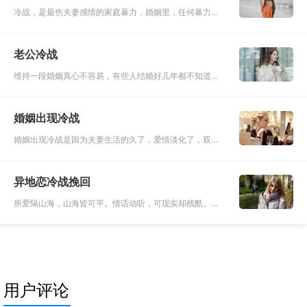
冷战，是最伤夫妻感情的家庭暴力，婚姻里，任何暴力都
是不应该出现的，而一旦出现，只有伤害，这种痛，往往
都不是直接性的，而是一点点瓦解你的内心，一点点侵蚀
老公冷战
你的希望，一点点折
维持一段婚姻真心不容易，有些人结婚好几年都不知道怎
么去经营。在夫妻关系中，大多数由女性占据主导地位，
男性远不如女性能说话道。在面对分歧时，吵又吵不赢，
婚姻出现冷战
只好选择冷战，用沉
婚姻出现冷战是因为夫妻生活的久了，爱情淡化了，双方
只是当作亲情来对待，视作生活中的伴侣，而忽略了爱情
上的滋润。婚姻是很现实的，吃喝拉撒睡，柴米油盐酱醋
异地恋冷战挽回
茶，这些琐碎的事情
所爱隔山海，山海皆可平。情话动听，可现实却残酷。异
地恋是最没有安全感的，也是最难坚持下来的，两个人之
间最大的阻碍就是距离。异地恋也经常会因为不在彼此身
边而缺乏安全感，让
用户评论