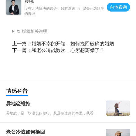
晨曦
向他咨询
没有无法解决的误会，只有逃避，让误会化为终生
的遗憾
© 版权相关说明
上一篇：
婚姻不幸的开端，如何挽回破碎的婚姻
下一篇：
和老公冷战数次，心累想离婚了？
情感科普
异地恋维持
异地恋，是一场漫长的修行。从屏幕冰冷的字里，我看不
见你在笑，还是在哭。电话那头不声不响的你，我不知道
究竟是在沉默，还是在哭泣。有时候，明明一个拥抱就可
老公冷战如何挽回
以解决的问题，我们