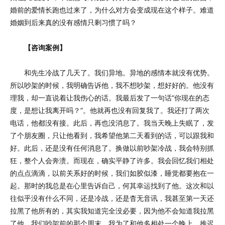
婚前的爱情长跑也过来了，为什么对方会变成现在这个样子。难道
婚姻到后来真的没有感情只剩习惯了吗？
【咨询案例】
和先生冷战了几天了。我们异地。异地的感情本就没有优势。
所以吵架的时候，我明确告诉他，我不想吵架，想好好的。他没有
理我，却一直说着让我伤心的话。我最后发了一句话“你现在的态
度，是想让我离开吗？”。他就再也没有回复我了。我还打了两次
电话，他都没有接。此后，再也没消息了。我当天晚上失眠了，发
了个朋友圈，只让他看到，我希望他第二天看到的话，可以跟我和
好。此后，还是没有任何消息了。换做以前吵架冷战，我会特别抓
狂，整个人会奔溃。而现在，确实平静了许多。我会回忆我们相处
的点点滴滴，以前关系好的时候，我们如胶似漆，睡觉都要抱在一
起。那时的我总是在心里告诉自己，何其幸运找到了他。这次和以
往似乎没有什么不同，还是冷战，还是杳无音讯，我甚至第一天还
拉黑了他所有的，其实我知道完全没必要，因为他不会知道我拉黑
了他。我们吵架前的那个周末，我为了和他多相处一个晚上，推迟