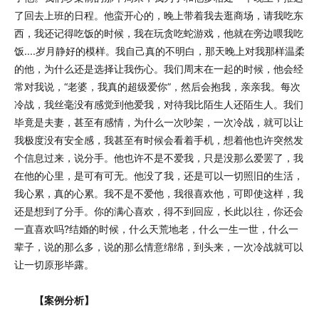
了回去上班的日程。他蛮开心的，晚上带着我去逛商场，请我吃东
西，我还记得吃饭的时候，我在玩贪吃蛇游戏，他就在旁边喂我吃
饭....岁月静好的模样。我自己真的不明白，那天晚上对我那样温柔
的他，为什么还是选择让我伤心。我们周末在一起的时候，他会经
常对我说，“老婆，我真的超级爱你”，然后会抱我，亲亲我。每次
冷战，我丝毫没有感觉到他爱我，对待我比陌生人还陌生人。我们
毕竟是夫妻，甚至有感情，为什么一次吵架，一次冷战，就可以让
我极度没有安全感，我甚至有时候会看着手机，想着他也许突然发
个信息过来，说分手。他也许不是不爱我，只是没那么爱罢了，我
在他的心里，是可有可无。他没了我，还是可以一切照旧的生活，
我心累，真的心累。我不是不爱他，我很喜欢他，可即使这样，我
还是想到了分手。你的满心喜欢，得不到回应，长此以往，你还会
一直喜欢吗?结婚的时候，什么天荒地老，什么一生一世，什么一
辈子，说的那么多，说的那么情意绵绵，到头来，一次冷战就可以
让一切原形毕露。
【案例分析】