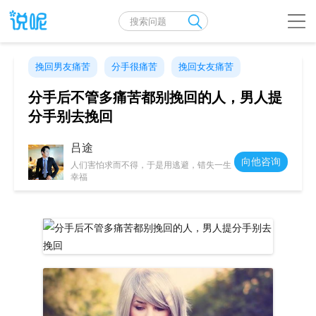
挽回男友痛苦
分手很痛苦
挽回女友痛苦
分手后不管多痛苦都别挽回的人，男人提
分手别去挽回
吕途
向他咨询
人们害怕求而不得，于是用逃避，错失一生
幸福