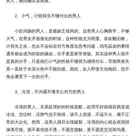
男人，挽回确实需慎重。
2、小气，计较得失不懂付出的男人
小肚鸡肠的男人，是最缺乏雄风的。这类男人心胸狭窄，不够
大气，在男女矛盾激化的时候，这种性格尤为明显。喜欢翻旧账，
计得失之余，也从不会站在对方角度去思考问题，鸡毛蒜皮的事情
通常都会成为吵架的缘由，分手更是家常便饭。其实这种男人他不
是真的分手，只是他们小气的性格不懂得为感情付出，导致两者关
系一直处于水深火热中不能自拔。因此，女人即使主动挽回，也不
免会遭受下一次的分手。
3、冷漠，不沟通不懂关心对方的男人
冷漠的男人，关系处理好的时候是酷，处理不好就很容易变成
冷淡。交往时，没脾气也不热情，谈不上浪漫，不温不火，属于正
常的大众化。然而，这类人感旦出现破裂，冷漠的内心就会表现得
淋漓尽致。摸不着也猜不透，不愿意接触，更不愿意交流和沟通。