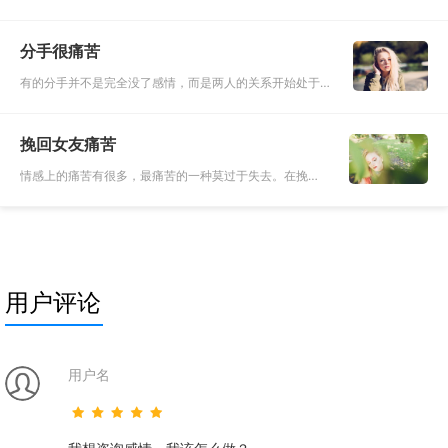
扯我们的神经。他忽然对你热情，你就感觉到无限希望；
突然对你冷漠你就绝望伤心。一会会心跳加速、一会患得
分手很痛苦
患失。有人说这个过
有的分手并不是完全没了感情，而是两人的关系开始处于一
种倦怠期，变得厌倦自己再熟悉不过的那个人了。另外一种
情况是对某一个失望的点积累到了一定程度，终于爆发，于
挽回女友痛苦
是选择了分手
情感上的痛苦有很多，最痛苦的一种莫过于失去。在挽回
中，情绪的波动是非常正常的，要想彻底摆脱这些情绪是
非常困难的，但是我们还是要尽力的控制自己。当你因为
对方给予的反馈感到
用户评论
用户名