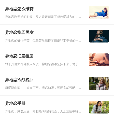
异地恋怎么维持
异地恋刚开始的时候，双方肯定都是互相热爱对方的，不
然怎么会有勇气一起异地呢？但是却谈着谈着感觉就淡
了，从以前的相谈甚欢，到最后的无话可谈。异地恋的双
异地恋挽回男友
方因为接触着不同的人
异地恋的确很辛苦，但是苦后获得甘甜是非常幸福的一件
事情。相互信任，女生的不能作，男生不能花心，双方都
要有自己的生活，每天都要联系，能见面就见面，能不吵
异地恋旧爱挽回
架就不吵架。每一段
对于其他大部分的人来说，异地恋很难坚持下来，对于其
他人来说，这是一件已经根深蒂固扎在脑子里的事情，但
是如果你们正在进行异地恋，你还这样认为的话，那就证
异地恋冷战挽回
明你们之间的感情出
所爱隔山海，山海皆可平。情话动听，可现实却残酷。异
地恋是最没有安全感的，也是最难坚持下来的，两个人之
间最大的阻碍就是距离。异地恋也经常会因为不在彼此身
异地恋手册
边而缺乏安全感，让
异地恋，顾名思义，即相隔两地的恋爱，人之三情中唯有