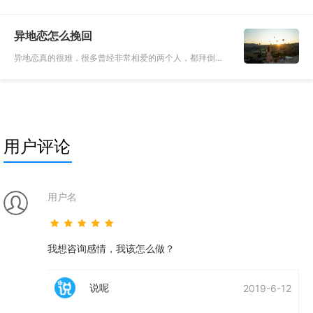
异地恋维系最为艰难。随着时代的发展，越来越多的人因
为求学和工作等各种原因而不得不背井离乡。因此势必造
异地恋怎么挽回
成爱侣的分离。于是
异地恋真的很难，很多曾经非常相爱的两个人，都拜倒在
了异地恋这个问题上，导致分手，从恋人逐渐变成了陌生
人。其实异地恋会导致大多数的恋人分手的主要原因就是
两个人不够相爱，说
用户评论
用户名
我想咨询感情，我该怎么做？
说呢
2019-6-12