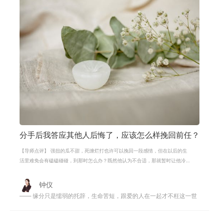
分手后我答应其他人后悔了，应该怎么样挽回前任？
【导师点评】 强扭的瓜不甜，死缠烂打也许可以挽回一段感情，但在以后的生
活里难免会有磕磕碰碰，到那时怎么办？既然他认为不合适，那就暂时让他冷
静一下，沉默一星期后再跟他联系，
钟仪
—— 缘分只是懦弱的托辞，生命苦短，跟爱的人在一起才不枉这一世