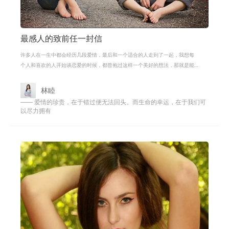
最感人的致前任一封信
许多人在一生中都会经历几段爱情，最后和一个适合的人走到了一起，我想每
个人和喜欢的人开始谈恋爱的时候，都曾抱过这样一个美好的想法，那就是能
够和喜欢的人长长久久，牵着对方的
林睦
—— 爱情的珍贵，在于错过便无法回头。而生命的幸运，在于我们可
以尽力拥有