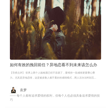
如何有效的挽回前任？异地恋看不到未来该怎么办
【导师点评】 世界上两个人能相遇已经不容易了，要维持一段感情更要费心费
力。尤其是异地恋情，这是被多数人都不看好的感情模式，两人没办法时刻互
相陪伴，少了很多共同的经历。而实
袁梦
—— 每个人都有追求爱情的权利，但每个人也必须具备追求爱情的技
巧