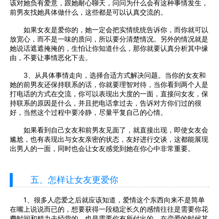
该对她负有爱意，跟她耐心聊天，问问为什么会有这种事情发生，
前男友找她具体做什么，这些都是可以认真交流的。
如果女友是爱你的，她一定会把实情统统告诉你，而你就可以
放宽心，而不是一味的质问，所以要分清楚情况。另外的情况就是
她说话遮遮掩掩的，生怕让你知道什么，那你就要认真分析其中缘
由，不要让事情恶化下去。
3、从具体事情走向，选择合适方式解决问题。当你的女友和
她的前男友还保持联系的话，你就要理智对待，当你看到两个人是
打电话的方式在交流，你可以表现出大度的一面，直接问女友，保
持联系的原因是什么，并且把电话拿过去，告诉对方你们过的很
好，当然这个过程中要冷静，尽量平复自己的心情。
如果看到自己女友和前男友见面了，就直接出现，即使女友会
尴尬，也有表现出与女友亲密的状态，友好进行交谈，这都能展现
出男人的一面，同时也会让女友感觉到她在你心中非常重要。
五、怎样让女友更爱你
1、很多人恋爱之后就应该知道，爱情这个东西向来不是简单
在嘴上说说而已的，想要获得一段稳定长久的感情往往是需要你花
费时间和精力去经营的，也是需要你有所付出的。在恋爱的时候其