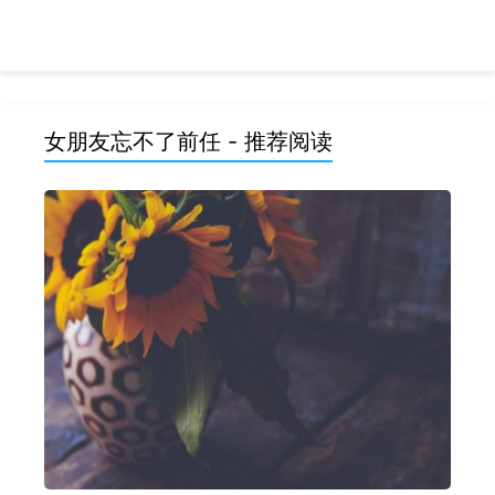
女朋友忘不了前任 - 推荐阅读