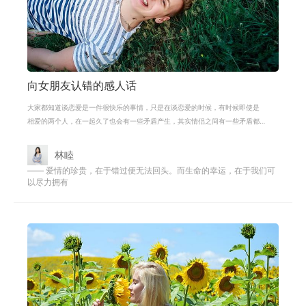
向女朋友认错的感人话
大家都知道谈恋爱是一件很快乐的事情，只是在谈恋爱的时候，有时候即使是
相爱的两个人，在一起久了也会有一些矛盾产生，其实情侣之间有一些矛盾都
是正常的，两个人在一起之前都有着
林睦
—— 爱情的珍贵，在于错过便无法回头。而生命的幸运，在于我们可
以尽力拥有