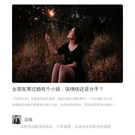
女朋友离过婚有个小孩，该继续还是分手？
【导师点评】 如果你和她合得来，她是否离过婚重要吗！？先说偏向女生的：
如果她是有孩子或者有负债什么的，这些会影响到你，那你就需要另外考虑一
下，但如果什么影响都没有，那就没
晨曦
—— 没有无法解决的误会，只有逃避，让误会化为终生的遗憾