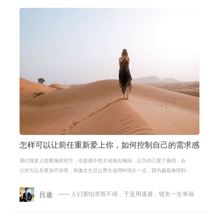
怎样可以让前任重新爱上你，如何控制自己的需求感
我们很多人想要挽回对方，但是都不想主动地去挽回，认为自己提了挽回，会
让对方以后更加不珍惜，就像女生总让男生追得时间久一点，因为越是难得到
的越懂得珍惜，有些人被分手的时候
吕途
—— 人们害怕求而不得，于是用逃避，错失一生幸福