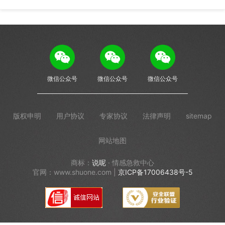
微信公众号
微信公众号
微信公众号
版权申明
用户协议
专家协议
法律声明
sitemap
网站地图
商标：
说呢
· 情感急救中心
官网：www.shuone.com |
京ICP备17006438号-5