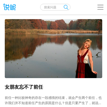
女朋友忘不了前任
前任一种比较神奇的存在一段感情的结束，就会产生两个前任，也
许我们并不知道前任产生的原因是什么？但是只要产生了，就说明