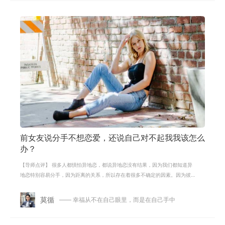
前女友说分手不想恋爱，还说自己对不起我我该怎么
办？
【导师点评】 很多人都惧怕异地恋，都说异地恋没有结果，因为我们都知道异
地恋特别容易分手，因为距离的关系，所以存在着很多不确定的因素。因为彼
此之间不能够每天在一起，所以也很
莫循
—— 幸福从不在自己眼里，而是在自己手中