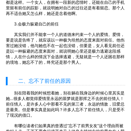
都是这样。一个女人，在拥有一段新的恋情时，还能在自己的手机
里留有前任的踪影，就说明她对自己的过往还是有着留恋。那个人
再不适合她又怎么样，她还是念着他啊。
3.会极力躲避自己的前任
其实我们并不能拿一个人的道德来约束一个人的爱情。爱情，
要是说是告终了，就应该以一种极为坦然的态度来面对前任。他伤
害过她没错，他与她也不在一起也没错，但要是，女人看见前任还
是以一种躲避的态度来面对，就说明她心里还是极力逃避这段感
情，人在什么样的情况下会选择逃避，无疑就是一个人还困在那样
的境地，她忘不了的，终究还是那个男人。
二、忘不了前任的原因
别在陪着我的时候想着她，别在躺在我身边的时候心里其实是
她…很多人都觉得爱情里永远的噩梦就是那挥之不去的前任情人！
前任情人，是许多人心中那看不见的第三者，永远的情敌，旧爱总
是最美。但是事实真是如此吗？许多人忘不了前任情人，只是受不
了现况的借口。
有哪位读者们如果真的曾遇过”忘不了前男女友”这个理由而被