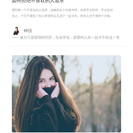
如何拒绝不喜欢的人追求
遇到被一个不喜欢的人追求，这确实会十分难为情，但是早点拒绝，早点告诉
别人，千万不要给了别人希望然后又浇了一盆冷水。有些人对于感情十分痴
情，有些人看的很淡，短痛好过于长痛
钟仪
—— 缘分只是懦弱的托辞，生命苦短，跟爱的人在一起才不枉这一世