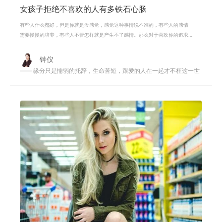
女孩子拒绝不喜欢的人有多铁石心肠
有些人什么都好，但是你就是没感觉，感觉这种事情说不准的，有些人的感情
需要慢慢的培养，有些人不管怎样就是产生不了感情。那么对于喜欢你的追求
者，你应该怎样做呢？都说女生拒绝
钟仪
—— 缘分只是懦弱的托辞，生命苦短，跟爱的人在一起才不枉这一世