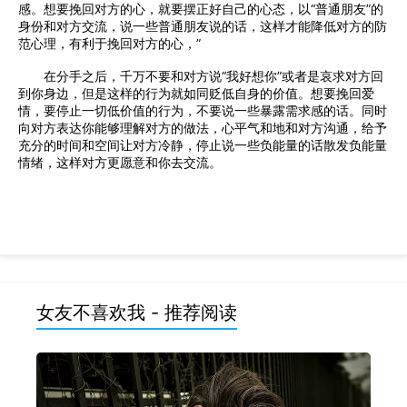
感。想要挽回对方的心，就要摆正好自己的心态，以“普通朋友”的
身份和对方交流，说一些普通朋友说的话，这样才能降低对方的防
范心理，有利于挽回对方的心，”
在分手之后，千万不要和对方说“我好想你”或者是哀求对方回
到你身边，但是这样的行为就如同贬低自身的价值。想要挽回爱
情，要停止一切低价值的行为，不要说一些暴露需求感的话。同时
向对方表达你能够理解对方的做法，心平气和地和对方沟通，给予
充分的时间和空间让对方冷静，停止说一些负能量的话散发负能量
情绪，这样对方更愿意和你去交流。
女友不喜欢我 - 推荐阅读