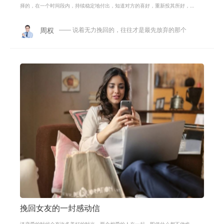
择的，在一个时间段内，持续稳定地付出，知道对方的喜好，重新投其所好，
吸引对方的注意力。 正确的展示自
周权
—— 说着无力挽回的，往往才是最先放弃的那个
挽回女友的一封感动信
谈恋爱的时候会有许多美好的时光，两个相爱的人在一起，即使什么都不做也