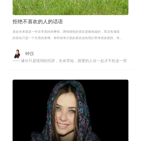
拒绝不喜欢的人的话语
喜欢本来就是一件非常美好的事情，两情相悦的喜欢是被祝福的，而没有感觉
的喜欢只是一个关系的束缚。有时候单方面的喜欢会给我们带来很多困扰，有
些人对于心仪的人，追求的时候是想
钟仪
—— 缘分只是懦弱的托辞，生命苦短，跟爱的人在一起才不枉这一世