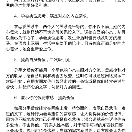
秀的你才能更好吸引他。
4、学会换位思考，满足对方的内在需求。
在恋爱关系中，两个人的关系是平等的。你不仅不满足她的内
心需求，就别怪她不再为这段关系投入了。调整自己的心态，别再
以自己为中心了，学会换位思考，发生矛盾时也要顾及对方的感
受。在语言上示弱，生活中多给予他陪伴，只有你真正满足她的内
心需求，她会重新爱上你。
5、提高自身价值，二次吸引她
分手之后你不能用一个平稳的心态去跟对方交流，需减少和对
方的联系，给自己时间和机会去改变。这时你可以通过网络展示二
次吸引她，在朋友圈发你们曾经走过的一条街或是你们经常去过的
餐饮，并配怀念的文字，勾起对方的回忆。
6、展示你的低需求感，提高价值
如果分手后你经常在网络上发一些负面的、表示自己悲伤、难
过的文字，这种行为会暴露你的需求感，让人觉得你的价值很低。
因为你不断地表达自己分手后是多么悲伤，潜台词就是告诉他你有
多爱他、不舍得他。“其实人性本贱，对于随手可得的东西我们都
不会珍惜。挽回时也是这样，当你的需求感过高，对方就会认为你