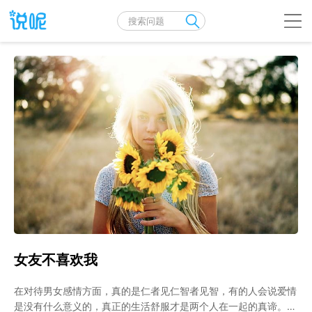
女友不喜欢我
在对待男女感情方面，真的是仁者见仁智者见智，有的人会说爱情
是没有什么意义的，真正的生活舒服才是两个人在一起的真谛。但