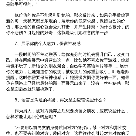
是随手可得的。”
低价值的你是不能吸引到她的。那么反过来，如果分手后你更
新的每一天状态都是乐观的，展示你的低需求感，保留自己的价
值，那么他的自信心就会受到打击，并产生怀疑：为什么被分手的
你不悲伤？引起她的好奇，这就是吸引她注意的第一步。
7、展示你的个人魅力，保留神秘感
一段时间的不主动联系，给你充分的时机去提升自己，改变自
己。并在网络展示中透露出这一点，比如她不喜欢你于游戏，你就
再也不玩了，新结交的朋友聚会，自己学习英语照片等等……展示
你的魅力，让她知道你的改变，被改变后的你重新吸引。叶瑶老师
提醒，这时你需要保留神秘感，让她慢慢发掘你更好的一面。如果
你在网络上已经把最好的那一面展示出来了，没有一丝神秘感，那
么见面后她就只能挑刺了。
8、语言是沟通的桥梁，再次见面应该说些什么？
作为男人，被对方抛弃之后想要挽留女朋友，应该说些什么，
怎样才能让她回心转意呢？
“不要用以前男友的身份质问对方的行踪，禁止对方和异性交
往。也不要去纠缠对方，质问对方，这样往往会引起对方对你的反