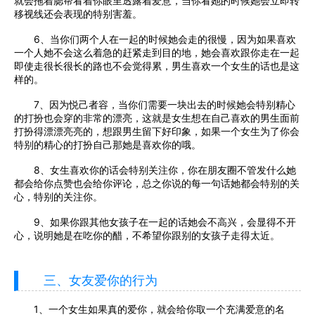
就会拖着腮帮看着你眼里透露着爱意，当你看她的时候她会立即转
移视线还会表现的特别害羞。
6、当你们两个人在一起的时候她会走的很慢，因为如果喜欢
一个人她不会这么着急的赶紧走到目的地，她会喜欢跟你走在一起
即使走很长很长的路也不会觉得累，男生喜欢一个女生的话也是这
样的。
7、因为悦己者容，当你们需要一块出去的时候她会特别精心
的打扮也会穿的非常的漂亮，这就是女生想在自己喜欢的男生面前
打扮得漂漂亮亮的，想跟男生留下好印象，如果一个女生为了你会
特别的精心的打扮自己那她是喜欢你的哦。
8、女生喜欢你的话会特别关注你，你在朋友圈不管发什么她
都会给你点赞也会给你评论，总之你说的每一句话她都会特别的关
心，特别的关注你。
9、如果你跟其他女孩子在一起的话她会不高兴，会显得不开
心，说明她是在吃你的醋，不希望你跟别的女孩子走得太近。
三、女友爱你的行为
1、一个女生如果真的爱你，就会给你取一个充满爱意的名