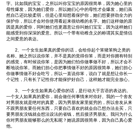
字。比如我的宝宝，之所以叫你宝宝的原因很简单，因为她心里的
母性爆发，因为她们爱你，所以她们心中的母性才会爆发，她们虽
然自己还比较柔弱，但是心里却想着保护你，她们想要拼劲全力的
保护你，所以才会对你使用看起来很幼稚的名字。她们这样做的原
因是真的爱你，同时她们也更愿意让你叫她们宝宝，因为这样她们
能感受到你深深的爱意。所以一个带有幼稚含义的称谓其实是情侣
之间爱意的表达。
2、一个女生如果真的爱你的话，会给你起个笨猪笨狗之类的
名称。她之所以说你笨，并不是真的觉得你笨，而是对你拥有特别
的感觉，有时候说你笨，是因为她们怕你做事做不好，所以才会不
断地说你笨。而她们担心你把事情做不好的原因很简单，她们担心
你做事情做不好会吃亏，所以一直说你笨，说白了就是想让你长一
个记性，只有长了记性你才能保护好自己，这样她才能完全放心。
3、一个女生如果真心爱你的话，是行动大于言语的表达的。
一个女人如果真的爱你，就会做任何事情来对你好。我的一个舍友
对男朋友就是绝对的真爱，因为男朋友家里挺穷的，所以舍友从来
不跟男朋友要任何东西，只要自己喜欢的就会自己想办法去买，只
要男朋友没钱就会想法设法的省钱，然后接济男朋友。我问为什么
你对男朋友能够那么的无私呢？她说原因很简单，因为自己真心爱
他。