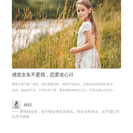
感觉女友不爱我，恋爱攻心计
爱情不是千篇一律的，有的轰轰烈烈，有的平淡似水，这都是由彼此的性格决
定的。相处的平淡，不带代表不爱，爱有很多种表达方式，不要主观认定对方
不爱自己，而是要通过观察。那么，
林睦
—— 爱情的珍贵，在于错过便无法回头。而生命的幸运，在于我们可
以尽力拥有