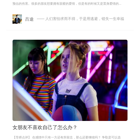
预估的伤害。很多的朋友想要拥有甜蜜的爱情，但是有的时候又是置身爱情的
痛苦之中，不知该如何是好。 恋爱总
吕途
—— 人们害怕求而不得，于是用逃避，错失一生幸福
女朋友不喜欢自己了怎么办？
【导师点评】 在感情中只有一方还有所留念，那么还要继续吗？ 争取是可以选