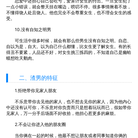
恋爱中还担心自己会吃亏，爱算计女生的付出。一旦女生犯了
一点小错误，就会整天挂在嘴边，唠叨不停。很多事情揪着不放，
不懂得饶人处且饶人。他也完全不会尊重女生，也不理会女生的感
受。
10.没有自知之明男
可生活中很多时候，就会有那么些男生没有自知之明。自恋、
自以为是，自大。以为自己什么都懂，比女生更了解女生。有的长
得丑不要紧，人品还不好，对女生挑三拣四的，不知道自己是癞蛤
蟆想吃天鹅肉。
二、渣男的特征
1.拒绝带你见家人朋友
不乐意带你去见他的家人，也不想去见你的家人，因为他内心
中还没有认可你，不乐意对你负责而只是想着玩玩而已，假如带你
见家人，万一分手后场面不好收拾，他担心惹更多的麻烦。
2.不会让你进入他的朋友圈
当你俩在一起的时候，他最不想让朋友或者同事知道你俩的