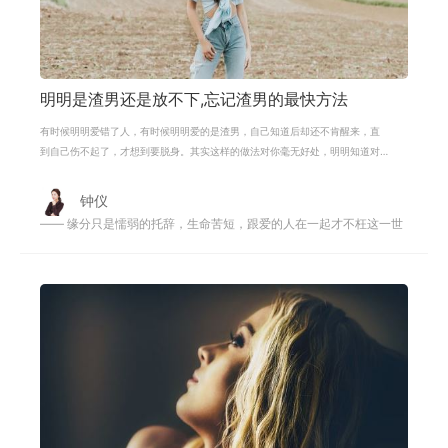
明明是渣男还是放不下,忘记渣男的最快方法
有时候明明爱错了人，有时候明明爱的是渣男，自己知道后却还不肯醒来，直
到自己伤不起了，才想到要脱身。其实这样的做法对你毫无好处，明明知道对
方是渣男，却还不肯松手，却还不肯
钟仪
—— 缘分只是懦弱的托辞，生命苦短，跟爱的人在一起才不枉这一世