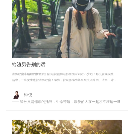
给渣男告别的话
渣男欺骗小姑娘的桥段我们在电视剧和电影里面看到过不少吧！那么在现实生
活中，一些女生也被渣男欺骗了感情，被玩弄感情甚至死去活来的。渣男，这
是多么奇葩的生物物种，很多女生在
钟仪
—— 缘分只是懦弱的托辞，生命苦短，跟爱的人在一起才不枉这一世