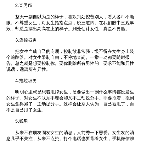
2.直男癌
整天一副自以为是的样子，喜欢到处挖苦别人，看人各种不顺
眼。不尊重女生，对女生指指点点，说三道四。在我们眼中三观早
毁，却总是摆出高高在上的样子。到处估计女性，真是不要脸。
3.遥控器男
把女生当成自己的专属，控制欲非常强，恨不得在女生身上装
个追踪器。对女生限制自由，不停地查岗。一举一动都要随时报
告。总之就是想要控制你。要你删除所有男性的，要求不能和异性
说话，远离所有异性。
4.拖垃圾男
明明心里就是想着甩掉女生，硬要做出一副什么事情都没发生
的样子。对女生不联系不理会却又不主动说分手。非要拖着，拖到
女生觉得累了，主动提分手。这样会让别人认为，自己被甩了，而
不是自己甩了女生。
5.贱男
从来不在朋友圈发女生的消息，人前秀一下恩爱。女生发的消
息几乎不关注，从来不点赞。打个电话也要背着女生，手机微信聊