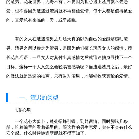
的渣男。花花世界，无奇不有，不要因为担心遇上渣男就不去恋
爱，也不要因为遭遇过渣男就不再相信爱情。每个人都是值得被爱
的，真爱总有来临的一天，或早或晚。
有的女人在遭遇渣男之后还天真的以为自己的爱能够感动渣
男。渣男之所以称之为渣男，是因为他们擅长玩弄女人的感情，擅
长花言巧语，一旦女人对其付出真感情之后就迅速抽身寻找下一个
目标。这样一个人又怎么会轻易被感动呢？当遭遇渣男之后，最好
的做法就是迅速的抽离，只有告别渣男，才能够收获真挚的爱情。
一、渣男的类型
1.花心男
一个花心大萝卜，处处招蜂引蝶，到处留情。同时脚踏几条
船，吃着碗里的看着锅里的。跟这样的男生恋爱，实在不会有什么
安全感。什么时候惨遭劈腿就不得而知了。