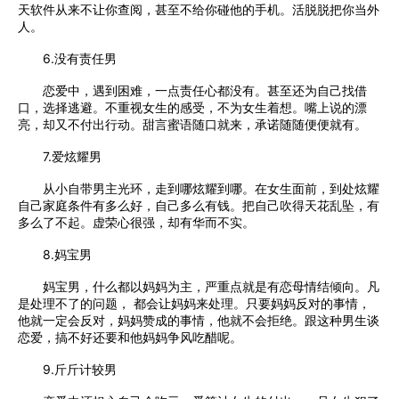
天软件从来不让你查阅，甚至不给你碰他的手机。活脱脱把你当外
人。
6.没有责任男
恋爱中，遇到困难，一点责任心都没有。甚至还为自己找借
口，选择逃避。不重视女生的感受，不为女生着想。嘴上说的漂
亮，却又不付出行动。甜言蜜语随口就来，承诺随随便便就有。
7.爱炫耀男
从小自带男主光环，走到哪炫耀到哪。在女生面前，到处炫耀
自己家庭条件有多么好，自己多么有钱。把自己吹得天花乱坠，有
多么了不起。虚荣心很强，却有华而不实。
8.妈宝男
妈宝男，什么都以妈妈为主，严重点就是有恋母情结倾向。凡
是处理不了的问题， 都会让妈妈来处理。只要妈妈反对的事情，
他就一定会反对，妈妈赞成的事情，他就不会拒绝。跟这种男生谈
恋爱，搞不好还要和他妈妈争风吃醋呢。
9.斤斤计较男