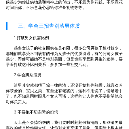
候很少为你提供物质和精神上的付出，不乐意为你花钱、不乐意花
时间陪你，不乐意花心思给你准备礼物等等。
三、学会三招告别渣男体质
1.打破男女供需比例
很多女孩子的社交圈实在是有限，很多公司男孩子相对较少，
那她们就享受不到该有的作为女孩子的优质待遇，有的公司女孩子
很少，即使可能她不是特别美丽，但是也能享受到男生的追捧，要
学着打破这种比例关系，多参加一些社交活动。
2.学会辨别渣男
渣男其实就都很千篇一律的渣，还没开始和你熟悉，就喜欢叫
你亲爱的，宝贝之类、甚至还有老婆的，这种不用说了，情场老手
了，也不知道同时跟几个女人再谈，这样的让人你也不要指望他会
对你负责人。
3.不要抱不切实际的幻想
天上是不会掉馅饼的，我们要时时刻刻保持清醒，那些渣男最
喜欢的就是给你画大饼，让你对未来充满了意象，但实际上根本就