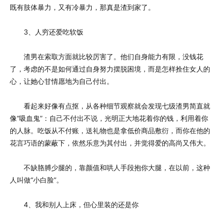
既有肢体暴力，又有冷暴力，那真是渣到家了。
3、人穷还爱吃软饭
渣男在索取方面就比较厉害了。他们自身能力有限，没钱花
了，考虑的不是如何通过自身努力摆脱困境，而是怎样拴住女人的
心，让她心甘情愿地为自己付出。
看起来好像有点抠，从各种细节观察就会发现七级渣男简直就
像“吸血鬼”：自己不付出不说，光明正大地花着你的钱，利用着你
的人脉。吃饭从不付账，送礼物也是拿低价商品敷衍，而你在他的
花言巧语的蒙蔽下，依然乐意为其付出，并觉得爱的高尚又伟大。
不缺胳膊少腿的，靠颜值和哄人手段抱你大腿，在以前，这种
人叫做“小白脸”。
4、我和别人上床，但心里装的还是你