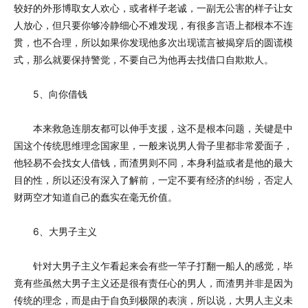
较好的外形博取女人欢心，或者样子老诚，一副无公害的样子让女
人放心，但只要你够冷静细心不难发现，有很多言语上都根本不连
贯，也不合理，所以如果你发现他多次出现谎言被揭穿后的圆谎模
式，那么就要保持警觉，不要自己为他再去找借口自欺欺人。
5、向你借钱
本来救急连朋友都可以伸手支援，这不是根本问题，关键是中
国这个传统思维理念国家里，一般来说男人骨子里都非常爱面子，
他轻易不会找女人借钱，而渣男则不同，本身利益或者是他的最大
目的性，所以还没有深入了解前，一定不要有经济的纠纷，否定人
财两空才知道自己的蠢实在毫无价值。
6、大男子主义
针对大男子主义乍看起来会有些一竿子打翻一船人的感觉，毕
竟有些虽然大男子主义还是很有责任心的男人，而渣男并非是因为
传统的理念，而是由于自负到极限的表演，所以说，大男人主义未