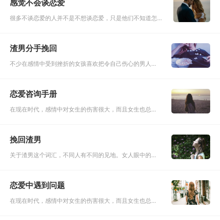
感觉不会谈恋爱
望对方成为自己终生
很多不谈恋爱的人并不是不想谈恋爱，只是他们不知道怎么
面对感情，不知道如何面对自己，所以他们宁愿选择单身，
甚至不愿意努力为自己找到合适的伴侣。他们也憧憬过爱
渣男分手挽回
情，希望身边会
不少在感情中受到挫折的女孩喜欢把令自己伤心的男人称
为渣男，实际上这种思维方式是很不利于个人成长的。我
们要明白什么样的情况属于我们遇人不淑，而什么样的情
恋爱咨询手册
况属于我们在经营恋
在现在时代，感情中对女生的伤害很大，而且女生也总是
付出真情。在女生在和好朋友打电话的时候，仿佛自己就
是一个情感专家一样，而当遇到自己的事情就会不知所
挽回渣男
措，到了自己身上就像
关于渣男这个词汇，不同人有不同的见地。女人眼中的渣
男，带有感性的认知，对方不符合自己的理想状态，便常
常称之为渣男，在她们眼里，渣男的定义没有明确的标
恋爱中遇到问题
准，但都是不符合心意
在现在时代，感情中对女生的伤害很大，而且女生也总是
付出真情。在女生在和好朋友打电话的时候，仿佛自己就