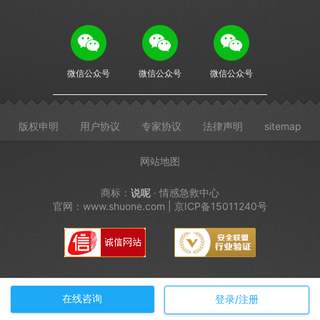
微信公众号
微信公众号
微信公众号
版权申明
用户协议
专家协议
法律声明
sitemap
网站地图
商标：
说呢
· 情感急救中心
官网：www.shuone.com | 京ICP备15011240号
在线咨询
登录/注册