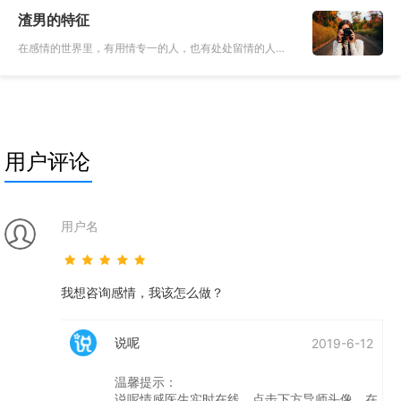
是一个情感专家一样，而当遇到自己的事情就会不知所
渣男的特征
措，到了自己身上就像
在感情的世界里，有用情专一的人，也有处处留情的人，
那些处处留情的人，就被人们称之为渣男。一个擅长花言
巧语的男人不一定就是渣男，但是对每个女人都花言巧语
的男人一定是个渣男
用户评论
用户名
我想咨询感情，我该怎么做？
说呢
2019-6-12
温馨提示：
说呢情感医生实时在线，点击下方导师头像，在