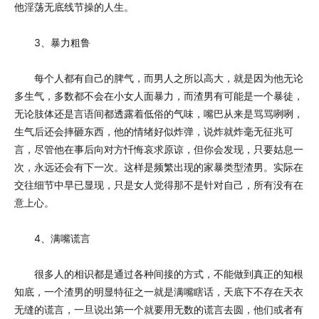
他淫荡无底线节操的人生。
3、暴力粗鲁
每个人都有自己的脾气，而男人之所以高大，就是因为他无论
多生气，多数都不会在小女人面暴力，而渣男有可能是一个暴徒，
无论肢体还是言语间都透露着低俗的气味，嘴巴从来是骂骂咧咧，
生气后还会摔砸东西，他的情绪好似炸弹，说炸就炸毫无征兆可
言，尽管他在事后向对方忏悔哀求原谅，但你会发现，只要姑息一
次，永远还会有下一次。这样是频繁出现的家暴类型渣男。实际在
交往细节中早已显现，只是女人觉得那不是针对自己，所有没有在
意上心。
4、满嘴谎言
很多人的相识都是通过各种间接的方式，不能做到真正的知根
知底，一个渣男的明显特征之一就是满嘴瞎话，天底下不存在天衣
无缝的谎言，一旦说出第一个就要用无数的谎言去圆，他们或者有