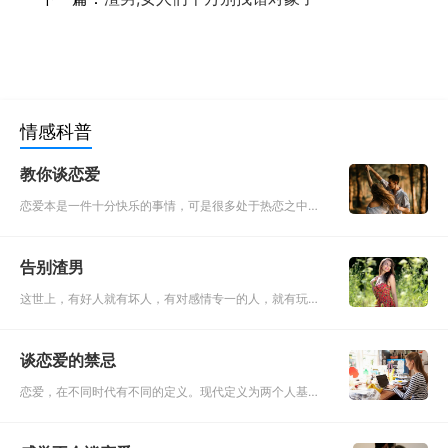
情感科普
教你谈恋爱
恋爱本是一件十分快乐的事情，可是很多处于热恋之中的
人都是战战兢兢，迷茫而彷徨。因为相爱简单，相处太
难，一个不留神，一份甜蜜的爱情就会化作梦幻泡影。 那
告别渣男
么怎样谈恋爱，才能长久呢？这篇文章会给你答案。
这世上，有好人就有坏人，有对感情专一的人，就有玩弄
感情的渣男。花花世界，无奇不有，不要因为担心遇上渣
男就不去恋爱，也不要因为遭遇过渣男就不再相信爱情。
谈恋爱的禁忌
每个人都是值得被爱
恋爱，在不同时代有不同的定义。现代定义为两个人基于
一定的物质条件和共同的人生理想的基础上，能够在各自
内心形成的对对方的最真挚的仰慕，共同生产生活，并渴