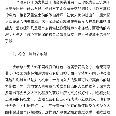
一个渣男的杀伤力莫过于他会伪装暖男，让你以为自己沉溺于
被宠爱呵护中难以自拔，但过不了多久就会突然翻脸，挑剔不满找
你麻烦，接着又重复之前的体贴循环，让女人仿佛过山车一般大起
大落充满心的失重感。这一循环举动就是在蚕食女人在尊严和抵御
能力，道歉缓和只是温水煮青蛙让你缓解麻木疼痛感，而温情的表
演，则是为了你心甘情愿的被自己愚弄戏耍，也不舍得放手离开的
手段。
2、花心，脚踏多条船
或者每个男人都不同程度的好色，这属于爱美之心，也无可厚
非，但会因为责任和道德标准有所自控，而一个渣男不同，他会痴
迷这种彰显自己魅力的机会，一方面女人的数量可以证实自己的魅
力指数，另一方面女人的数量也关联着自己的人民币收入，因为大
多渣男都会从女人不同程度的获取经济的支持和好处，用色相交易
是渣男的特征之一。当然也会有自己小有成就不差钱的人，他们撩
妹无数，同时进行好几人，凭借着自己独有的价值周旋在各类女人
圈中感受皇帝的荣耀感。这样的人即便是婚后也难收手，继续过着