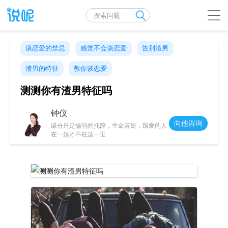
谈恋爱的禁忌
感觉不会谈恋爱
告别渣男
渣男的特征
教你谈恋爱
测测你有渣男特征吗
钟仪
向他咨询
缘分只是懦弱的托辞，生命苦短，跟爱的人
在一起才不枉这一世