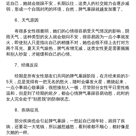
近自己，她就会烦躁不安，长期以往，这类人的社交能力会逐步减
弱，形成一个自我封闭的环境，自然，脾气暴躁就越发加重了。
6、天气原因
有很多女性很脆弱，她们的心情很容易受天气情况的影响，阴
雨天气，这种类型的女人就会烦闷不安，很容易因为一点小事就发
火，即使别人只是指出自己的稍微不对，她也会恨不得上去打对方
两个耳光。夏天天气燥热，脾气有增无减，这类女性更是需要频频
和别人吵架，才能缓和自己的心情。
7、经痛反应
经期是所有女性朋友们共同的脾气暴躁阶段，在月经来前的3-
5天，总是觉得有一把无名的怒火，随时会爆发火星，燃烧起来，
一点小事就心烦暴躁，很想揍别人一顿，尽管部分女性平日里性格
温和，但是到了经期的前夕，都会心情脾气暴躁容易动怒，此时的
女人完全处于“别惹我”的防御状态。
8、疾病征兆
部分疾病也会引起脾气暴躁，一想起自已很年轻，就得了疾
病，还要花一大笔钱，所以越想越怒，看到谁都不顺心，都好像是
欠她的一样。