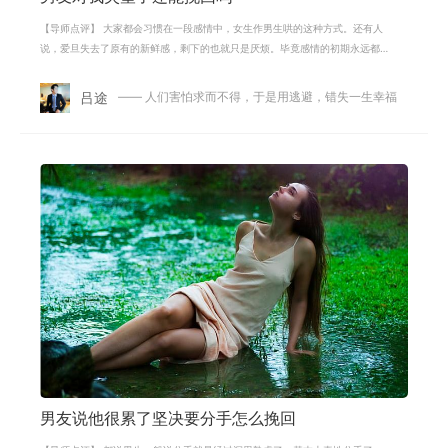
【导师点评】 大家都会习惯在一段感情中，女生作男生哄的这种方式。还有人
说，爱旦失去了原有的新鲜感，剩下的也就只是厌烦。毕竟感情的初期永远都
是甜蜜的，有时分不清是荷尔蒙在作
吕途
—— 人们害怕求而不得，于是用逃避，错失一生幸福
男友说他很累了坚决要分手怎么挽回