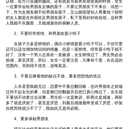
认错，双方只会越吵越凶。还有就是当着男友朋友面的时候，女生
一定要学会给男朋友足够的面子，不要让男朋友下不来台，试想一
下，作为女朋友都不给男朋友面子，怎么能指望别人尊重他？聪明
的女人都是在外面给足男朋友面子，私下里再好好收拾他，这样男
人既能不失颜面，又能感激你的善解人意。
2、不要经常矫情、和男朋友耍小性子
女孩子大多是矫情的，偶尔小矫情耍耍小性子可以，不但可爱
还可以适当增加情侣间的情趣，但是一直矫情、经常耍小性子就不
好了。没有一个男人总喜欢一直被虐，女生矫情过了，男生势必会
烦感，甚至厌恶，所以，女生一定要注意，凡事有个度，在合适的
范围内，否则得不偿失，追悔莫及。
3、不要总揪着他的缺点不放，要多想想他的优点
人非圣贤孰能无过，恋爱中不要总翻旧账，也许男朋友之前做
过对不起女生的事，但是都已经翻篇并且把已真心悔过了，女生就
不要动不动拿过去说事，男生听一次是教训，听两次是感激，再听
多了就是厌烦了，甚至是厌恶，到最后感激最终变成了厌恶，吵架
自然而然就少不了了，既如此又是何必呢。
4、要多体贴男朋友
现在社会快节奏的生活方式给男人带来太多的压力，他们要面