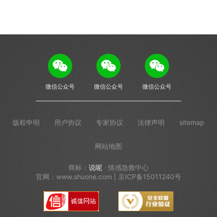
微信公众号
微信公众号
微信公众号
版权申明
用户协议
专家协议
法律声明
sitemap
网站地图
商标：
说呢
· 情感急救中心
官网：www.shuone.com | 京ICP备15011240号