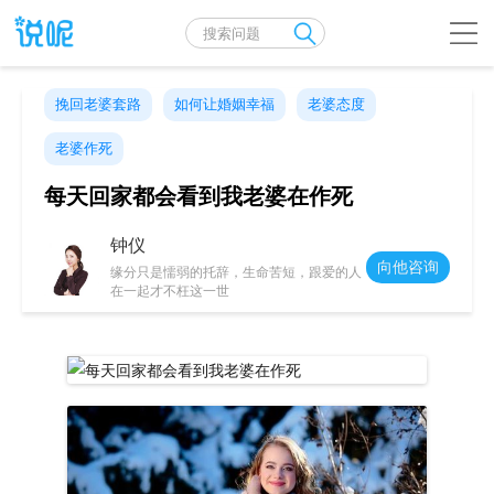
挽回老婆套路
如何让婚姻幸福
老婆态度
老婆作死
每天回家都会看到我老婆在作死
钟仪
向他咨询
缘分只是懦弱的托辞，生命苦短，跟爱的人
在一起才不枉这一世