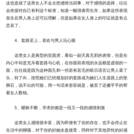
这也造就了这类女人不会太把感情当回事，对于感情的选择，往往
会依据对自己有利这个标准，知道一幅强者而生存，如果这些表现
发生在男人身上还可以理解，但是如果在女人身上的印证就是有点
悲哀了。
4、套路至上，喜欢与男人玩心眼
这类女人是典型的笑面虎，看似一副天真无邪的表情，但是在
内心中却是充斥着套路与心机，在你面前表现的永远都是虚假的一
面，往往就是因为这种面孔和一些若有若无的暗示语言让男人晕了
头，转了向，按照她们已经规划好的套路成为她们人生道路上的垫
脚石，说不出的可能，用一句话来形容就是，被卖了还傻乎乎的帮
着女人数钱。
5、暧昧不断，寻求的都是一段又一段的感情刺激
这类女人感情很丰富，因为即便有了你的存在，也不会停止在
生活中的聊骚，对于你的好她全盘接受，同样对于其他异性的好感