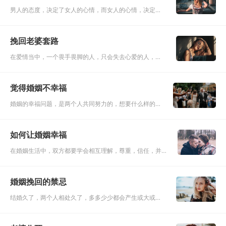
男人的态度，决定了女人的心情，而女人的心情，决定了
一个家庭的温情。如果你发现在家庭生活中，老婆对你的
态度越来越不好，作为丈夫的你一定要反思一下自己，是
挽回老婆套路
不是有什么地方做的
在爱情当中，一个畏手畏脚的人，只会失去心爱的人，失
去一段美好的爱情，永远都是在错过，在将就。为什么我
们就不能为了爱情勇敢一次呢，忘记所谓的束缚，忘记所
觉得婚姻不幸福
谓的道德绑架，堂堂
婚姻的幸福问题，是两个人共同努力的，想要什么样的生
活觉得付出，经营好一段婚姻，那你必将也是幸福的。和
自己喜欢的人结婚了，以为自己找到了打开幸福之门的钥
如何让婚姻幸福
匙，没曾想，结婚后
在婚姻生活中，双方都要学会相互理解，尊重，信任，并且
包容接受对方的不足。生活中有些夫妻可能是这样的，因为
相互吸引走到了一起，可是在长期的婚姻中，因为个性差
婚姻挽回的禁忌
异，或者因为压
结婚久了，两个人相处久了，多多少少都会产生或大或小
的矛盾。当夫妻感情出现问题的时候，我们需要尽力维护
好自己的婚姻。但是在挽回婚姻的时候，千万要记得不能