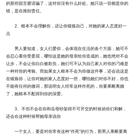
的那些甜言蜜语骗了，这对你没有什么好处。她只说一切都是你的
错，是在推卸责任。
2、根本不会理解你，还让你锻炼自己，对她的家人态度好一
点
男人要知道，女人们爱你，会体现在生活的各个方面，她可不
会忍心看你受委屈，哪怕这是她的母亲给你造成的，她也绝对不会
让步，不会让你白白被欺负，她们可不认为自己家人对你的刁难是
一种对你的考验。而如果女人根本不会为你做这件事，还会说这是
在锻炼你，让你对她的家人态度好一些，哪怕她们对你不好，你也
不能有任何的微词，那说明女人经常这样作死的，你要果断离婚
了，她根本不配得到你的深爱。
3、不但不会在你和岳母吵架得不可开交的时候劝你们和解，
还会在这种时候帮她母亲说你
一个女人，要是对你常有这种“作死”的行为，那男人果断要离