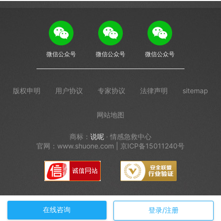
微信公众号
微信公众号
微信公众号
版权申明
用户协议
专家协议
法律声明
sitemap
网站地图
商标：
说呢
· 情感急救中心
官网：www.shuone.com | 京ICP备15011240号
在线咨询
登录/注册