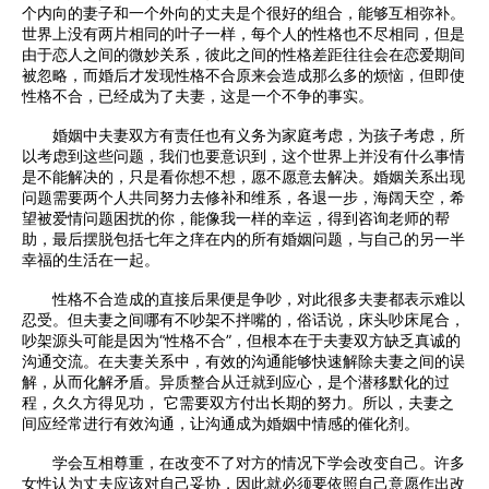
个内向的妻子和一个外向的丈夫是个很好的组合，能够互相弥补。
世界上没有两片相同的叶子一样，每个人的性格也不尽相同，但是
由于恋人之间的微妙关系，彼此之间的性格差距往往会在恋爱期间
被忽略，而婚后才发现性格不合原来会造成那么多的烦恼，但即使
性格不合，已经成为了夫妻，这是一个不争的事实。
婚姻中夫妻双方有责任也有义务为家庭考虑，为孩子考虑，所
以考虑到这些问题，我们也要意识到，这个世界上并没有什么事情
是不能解决的，只是看你想不想，愿不愿意去解决。婚姻关系出现
问题需要两个人共同努力去修补和维系，各退一步，海阔天空，希
望被爱情问题困扰的你，能像我一样的幸运，得到咨询老师的帮
助，最后摆脱包括七年之痒在内的所有婚姻问题，与自己的另一半
幸福的生活在一起。
性格不合造成的直接后果便是争吵，对此很多夫妻都表示难以
忍受。但夫妻之间哪有不吵架不拌嘴的，俗话说，床头吵床尾合，
吵架源头可能是因为“性格不合”，但根本在于夫妻双方缺乏真诚的
沟通交流。在夫妻关系中，有效的沟通能够快速解除夫妻之间的误
解，从而化解矛盾。异质整合从迁就到应心，是个潜移默化的过
程，久久方得见功， 它需要双方付出长期的努力。所以，夫妻之
间应经常进行有效沟通，让沟通成为婚姻中情感的催化剂。
学会互相尊重，在改变不了对方的情况下学会改变自己。许多
女性认为丈夫应该对自己妥协，因此就必须要依照自己意愿作出改