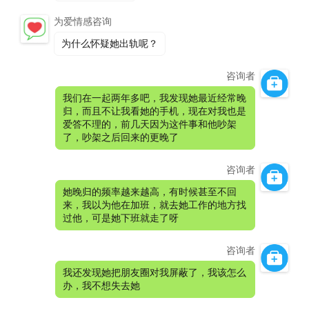
为爱情感咨询
为什么怀疑她出轨呢？
咨询者
我们在一起两年多吧，我发现她最近经常晚
归，而且不让我看她的手机，现在对我也是
爱答不理的，前几天因为这件事和他吵架
了，吵架之后回来的更晚了
咨询者
她晚归的频率越来越高，有时候甚至不回
来，我以为他在加班，就去她工作的地方找
过他，可是她下班就走了呀
咨询者
我还发现她把朋友圈对我屏蔽了，我该怎么
办，我不想失去她