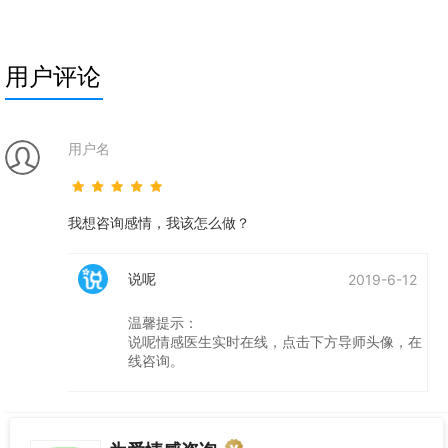
让自己的心中，激起
用户评论
用户名
我想咨询感情，我该怎么做？
说呢
2019-6-12
温馨提示：
说呢情感医生实时在线，点击下方导师头像，在
线咨询。