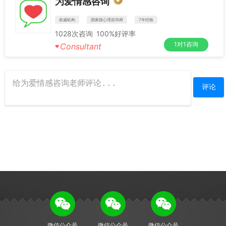
为爱情感咨询
权威机构
国家级心理咨询师
7年经验
1028
次咨询
100%
好评率
1对1咨询
Consultant
♥
微信公众号
微信公众号
微信公众号