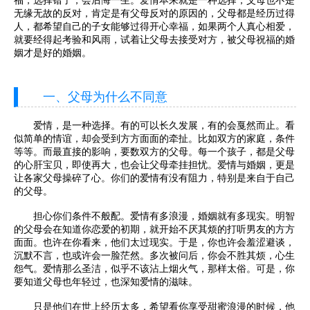
无缘无故的反对，肯定是有父母反对的原因的，父母都是经历过得
人，都希望自己的子女能够过得开心幸福，如果两个人真心相爱，
就要经得起考验和风雨，试着让父母去接受对方，被父母祝福的婚
姻才是好的婚姻。
一、父母为什么不同意
爱情，是一种选择。有的可以长久发展，有的会戛然而止。看
似简单的情谊，却会受到方方面面的牵扯。比如双方的家庭，条件
等等。而最直接的影响，要数双方的父母。每一个孩子，都是父母
的心肝宝贝，即使再大，也会让父母牵挂担忧。爱情与婚姻，更是
让各家父母操碎了心。你们的爱情有没有阻力，特别是来自于自己
的父母。
担心你们条件不般配。爱情有多浪漫，婚姻就有多现实。明智
的父母会在知道你恋爱的初期，就开始不厌其烦的打听男友的方方
面面。也许在你看来，他们太过现实。于是，你也许会羞涩避谈，
沉默不言，也或许会一脸茫然。多次被问后，你会不胜其烦，心生
怨气。爱情那么圣洁，似乎不该沾上烟火气，那样太俗。可是，你
要知道父母也年轻过，也深知爱情的滋味。
只是他们在世上经历太多，希望看你享受甜蜜浪漫的时候，他