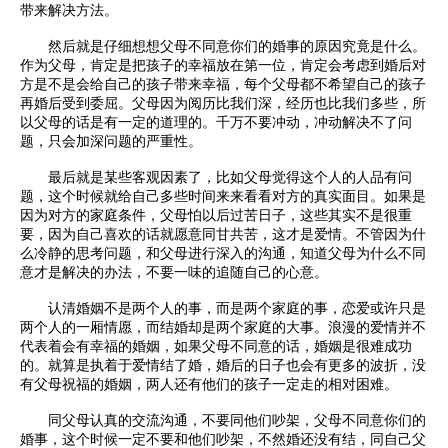
带来解决方法。
然后就是仔细想想父母不同意你们的婚事的原因究竟是什么。
作为父母，肯定是把孩子的幸福放在第一位，肯定会考虑到婚后对
方是不是会给自己的孩子带来幸福，每个父母都不希望自己的孩子
再婚后受到委屈。父母因为阅历比我们深，经历也比我们多些，所
以父母的话是有一定的道理的。千万不要冲动，冲动解决不了问
题，只会加深问题的严重性。
最后就是某些客观因素了，比如父母觉得这个人的人品有问
题，这个时候就给自己多些时间来来看看对方的真实面目。如果是
因为对方的家庭条件，父母怕以后过苦日子，这些其实不是很重
要，因为自己喜欢的话就愿意同甘共苦，这才是爱情。不管因为什
么冷静的思考问题，和父母进行深入的沟通，知道父母为什么不同
意才是解决的办法，不要一味的追随自己的心意。
认清婚姻不是两个人的事，而是两个家庭的事，恋爱或许只是
两个人的一厢情愿，而结婚却是两个家庭的大事。浪漫的爱情并不
代表着会有幸福的婚姻，如果父母不同意的话，婚姻是很难成功
的。就算是执着于爱情结了婚，婚后的日子也会有更多的波折，没
有父母祝福的婚姻，两人还有他们的孩子一定走的相对困难。
同父母认真的交流沟通，不要同他们吵架，父母不同意你们的
婚事，这个时候一定不要和他们吵架，不然婚还没有结，同自己父