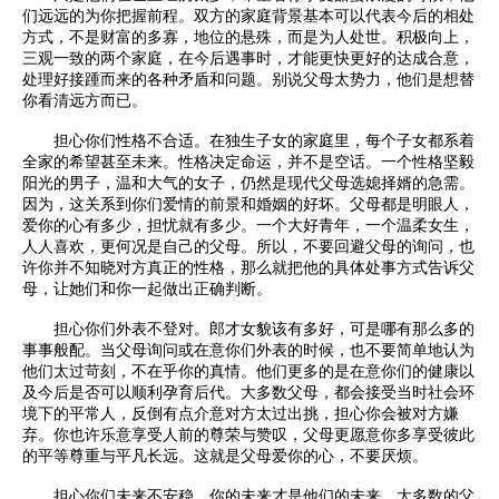
们远远的为你把握前程。双方的家庭背景基本可以代表今后的相处
方式，不是财富的多寡，地位的悬殊，而是为人处世。积极向上，
三观一致的两个家庭，在今后遇事时，才能更快更好的达成合意，
处理好接踵而来的各种矛盾和问题。别说父母太势力，他们是想替
你看清远方而已。
担心你们性格不合适。在独生子女的家庭里，每个子女都系着
全家的希望甚至未来。性格决定命运，并不是空话。一个性格坚毅
阳光的男子，温和大气的女子，仍然是现代父母选媳择婿的急需。
因为，这关系到你们爱情的前景和婚姻的好坏。父母都是明眼人，
爱你的心有多少，担忧就有多少。一个大好青年，一个温柔女生，
人人喜欢，更何况是自己的父母。所以，不要回避父母的询问，也
许你并不知晓对方真正的性格，那么就把他的具体处事方式告诉父
母，让她们和你一起做出正确判断。
担心你们外表不登对。郎才女貌该有多好，可是哪有那么多的
事事般配。当父母询问或在意你们外表的时候，也不要简单地认为
他们太过苛刻，不在乎你的真情。他们更多的是在意你们的健康以
及今后是否可以顺利孕育后代。大多数父母，都会接受当时社会环
境下的平常人，反倒有点介意对方太过出挑，担心你会被对方嫌
弃。你也许乐意享受人前的尊荣与赞叹，父母更愿意你多享受彼此
的平等尊重与平凡长远。这就是父母爱你的心，不要厌烦。
担心你们未来不安稳。你的未来才是他们的未来，大多数的父