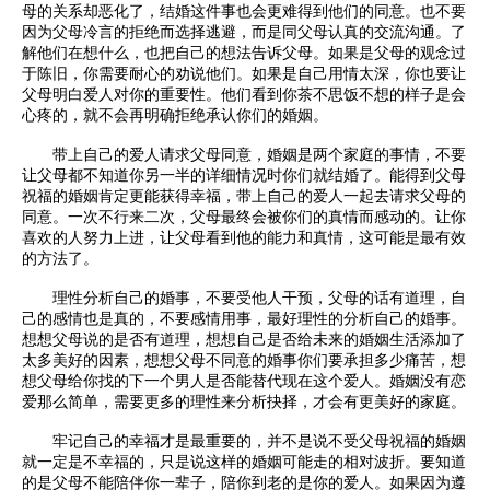
母的关系却恶化了，结婚这件事也会更难得到他们的同意。也不要
因为父母冷言的拒绝而选择逃避，而是同父母认真的交流沟通。了
解他们在想什么，也把自己的想法告诉父母。如果是父母的观念过
于陈旧，你需要耐心的劝说他们。如果是自己用情太深，你也要让
父母明白爱人对你的重要性。他们看到你茶不思饭不想的样子是会
心疼的，就不会再明确拒绝承认你们的婚姻。
带上自己的爱人请求父母同意，婚姻是两个家庭的事情，不要
让父母都不知道你另一半的详细情况时你们就结婚了。能得到父母
祝福的婚姻肯定更能获得幸福，带上自己的爱人一起去请求父母的
同意。一次不行来二次，父母最终会被你们的真情而感动的。让你
喜欢的人努力上进，让父母看到他的能力和真情，这可能是最有效
的方法了。
理性分析自己的婚事，不要受他人干预，父母的话有道理，自
己的感情也是真的，不要感情用事，最好理性的分析自己的婚事。
想想父母说的是否有道理，想想自己是否给未来的婚姻生活添加了
太多美好的因素，想想父母不同意的婚事你们要承担多少痛苦，想
想父母给你找的下一个男人是否能替代现在这个爱人。婚姻没有恋
爱那么简单，需要更多的理性来分析抉择，才会有更美好的家庭。
牢记自己的幸福才是最重要的，并不是说不受父母祝福的婚姻
就一定是不幸福的，只是说这样的婚姻可能走的相对波折。要知道
的是父母不能陪伴你一辈子，陪你到老的是你的爱人。如果因为遵