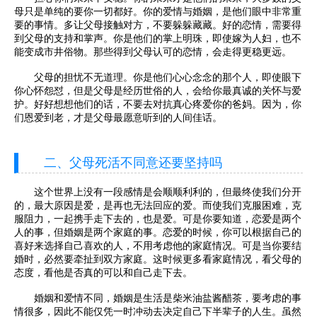
母只是单纯的要你一切都好。你的爱情与婚姻，是他们眼中非常重
要的事情。多让父母接触对方，不要躲躲藏藏。好的恋情，需要得
到父母的支持和掌声。你是他们的掌上明珠，即使嫁为人妇，也不
能变成市井俗物。那些得到父母认可的恋情，会走得更稳更远。
父母的担忧不无道理。你是他们心心念念的那个人，即使眼下
你心怀怨怼，但是父母是经历世俗的人，会给你最真诚的关怀与爱
护。好好想想他们的话，不要去对抗真心疼爱你的爸妈。因为，你
们恩爱到老，才是父母最愿意听到的人间佳话。
二、父母死活不同意还要坚持吗
这个世界上没有一段感情是会顺顺利利的，但最终使我们分开
的，最大原因是爱，是再也无法回应的爱。而使我们克服困难，克
服阻力，一起携手走下去的，也是爱。可是你要知道，恋爱是两个
人的事，但婚姻是两个家庭的事。恋爱的时候，你可以根据自己的
喜好来选择自己喜欢的人，不用考虑他的家庭情况。可是当你要结
婚时，必然要牵扯到双方家庭。这时候更多看家庭情况，看父母的
态度，看他是否真的可以和自己走下去。
婚姻和爱情不同，婚姻是生活是柴米油盐酱醋茶，要考虑的事
情很多，因此不能仅凭一时冲动去决定自己下半辈子的人生。虽然