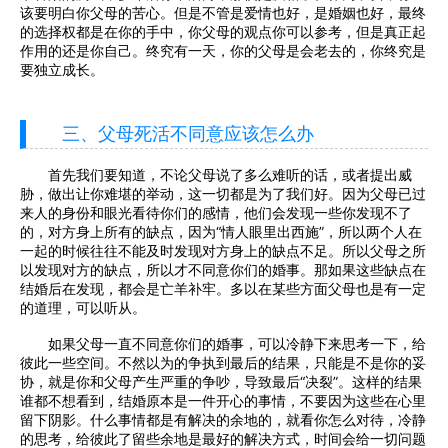
该要明白你父母的苦心。但是不管是爱情也好，是婚姻也好，最终
的选择权都是在你的手中，你父母的观点你可以参考，但是真正起
作用的还是你自己。终究有一天，你的父母是会老去的，你终究是
要独立成长。
三、父母死活不同意应该怎么办
首先我们要知道，不论父母说了多么难听的话，或者提出威
胁，做出让你难堪的举动，这一切都是为了我们好。因为父母已过
来人的身份和眼光看待你们的感情，他们会发现一些你发现不了
的，对方身上所有的缺点，因为“情人眼里出西施”，所以两个人在
一起的时候往往不能及时发现对方身上的缺点不足。所以父母之所
以发现对方的缺点，所以才不同意你们的婚事。那如果这些缺点在
结婚后在发现，都会是亡羊补牢。多以在某些方面父母也是有一定
的道理，可以听从。
如果父母一直不同意你们的婚事，可以冷静下来思考一下，给
彼此一些空间。不然以为的争执到最后的结果，只能是不是你的妥
协，就是你和父母产生严重的争吵，导致最后“决裂”。这样的结果
谁都不想看到，结婚原本是一件开心的事情，不要因为这些在心里
留下阴影。什么事情都是有解决的余地的，就看你怎么对待，冷静
的思考，给彼此了留些余地是最好的解决方式，时间会给一切问题