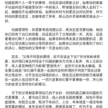
结婚是两个人一辈子的事情，但也应该结两家之好，如果你的家庭
不论如何也不能接受你另一半的加入，即便最后你们两人走到了一
起，婚姻也不会感到幸福。如果你对对方的爱足以对抗所有，对方
对你的爱也坚定，也都考虑了所有，那么也许矛盾和痛苦就会少一
些。
结婚需理性，你需要考虑清楚以后，再决定是否要结婚。相信
你已经有了自己的答案，但还是过不了父母的那一关。其实，还是
要看你们两个人的感情基础，如果你和你男友真正很相爱的话，那
么可以尝试着让你的父母同意你们，如果你让你的父母看到了你们
的决心，我想你的父母终有一天是会松口的。
其实，“父母不同意的爱情，应不应该走下去?”并没有标准答
案，也许我们身边对待这个问题的解决方式有人私奔，有人立刻分
手，有人甚至殉情只为歌颂“爱很伟大”。这些方法未免太极端。其
实重点就是:“你们愿不愿意一起面对这些所谓的不同意?”我见过那
些父母反对，分手后也过得很好的人；我也见过那些排除万难就要
在一起的人也过得不差。一切只是看你们要不要勇敢一些，齐心协
力的改变父母对你们的看法。
天下的父母都是希望自己的子女好，但找到真正解决问题的方
式更重要。人，要为自己而活，他人的意见固然重要，却也不用全
盘接纳。你想怎么做，取决于你自己。人生，本来就是一场没有标
准答案的测试，多年后你不后悔，那便是及格了。作为子女，你应