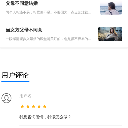
父母不同意结婚
择对了，自然就幸福
两个人相遇不易，相爱更不易。不要因为一点点苦难就被
打倒。婚前面见双方父母是一段感情中必须要经历的事
情，当遇到阻碍时，要晓之以情动之以理。让父母看到两
当女方父母不同意
个人的情谊，能够得到
一段感情能步入婚姻的殿堂是美好的，也是很不容易的。
每个人都能希望和自己心爱的人生活在一起，但毕竟结婚
不是两个人的事情，是需要经过双方家庭都同意的前提下
才能进行的。对于男
用户评论
用户名
我想咨询感情，我该怎么做？