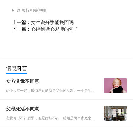
© 版权相关说明
上一篇：
女生说分手能挽回吗
下一篇：
心碎到撕心裂肺的句子
情感科普
女方父母不同意
两个人在一起，最怕遇到的就是父母的反对。一个是生育
养育之人，一个是最爱的人，这种时候就需要做出最艰难
的决定。父母永远是最爱我们的人，只是每个人爱的方式
父母死活不同意
都不相同，而有些太
恋爱可以不计后果，但是婚姻不行，结婚是两个家庭之间
的事，要考虑的因素有太多，往往就会受到父母的阻碍，
而通常，当爱情和亲情发生碰撞的时候，选择很重要，选