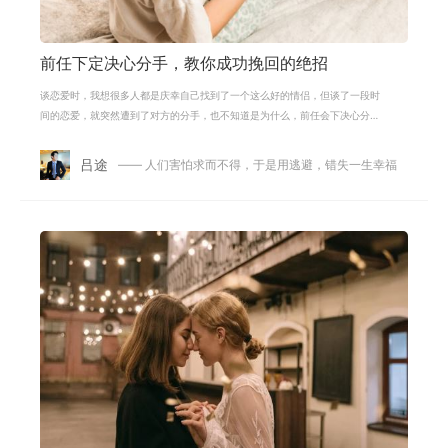
前任下定决心分手，教你成功挽回的绝招
谈恋爱时，我想很多人都是庆幸自己找到了一个这么好的情侣，但谈了一段时
间的恋爱，就突然遭到了对方的分手，也不知道是为什么，前任会下决心分
手，问题也许往往就在平常生活中的一
吕途
—— 人们害怕求而不得，于是用逃避，错失一生幸福