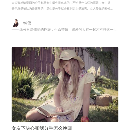
大多数感情里面的分手都是女生最先提出来的，不论是什么样的原因，女生提
分手总是被认为是正常的，男生提分手就会被判定为是渣男。女人爱你的时候
是真的爱，不爱你的时候也是一点都
钟仪
—— 缘分只是懦弱的托辞，生命苦短，跟爱的人在一起才不枉这一世
女友下决心和我分手怎么挽回