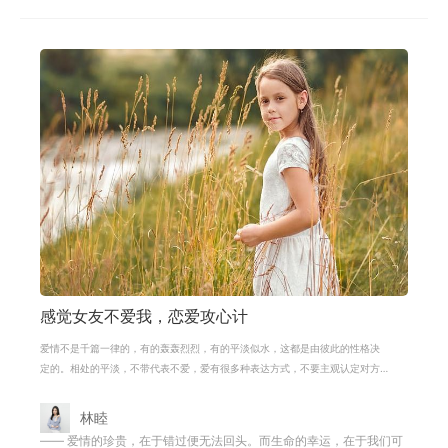
感觉女友不爱我，恋爱攻心计
爱情不是千篇一律的，有的轰轰烈烈，有的平淡似水，这都是由彼此的性格决
定的。相处的平淡，不带代表不爱，爱有很多种表达方式，不要主观认定对方
不爱自己，而是要通过观察。那么，
林睦
—— 爱情的珍贵，在于错过便无法回头。而生命的幸运，在于我们可