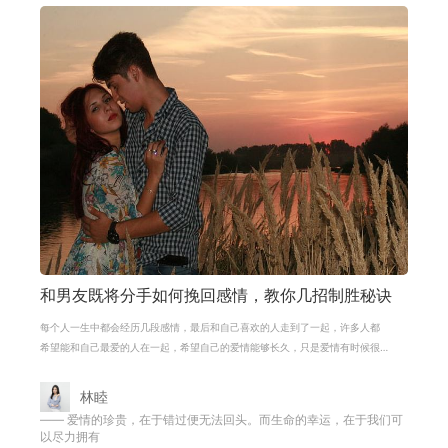
和男友既将分手如何挽回感情，教你几招制胜秘诀
每个人一生中都会经历几段感情，最后和自己喜欢的人走到了一起，许多人都
希望能和自己最爱的人在一起，希望自己的爱情能够长久，只是爱情有时候很
脆弱，很多人在谈恋爱的时候，都会
林睦
—— 爱情的珍贵，在于错过便无法回头。而生命的幸运，在于我们可
以尽力拥有