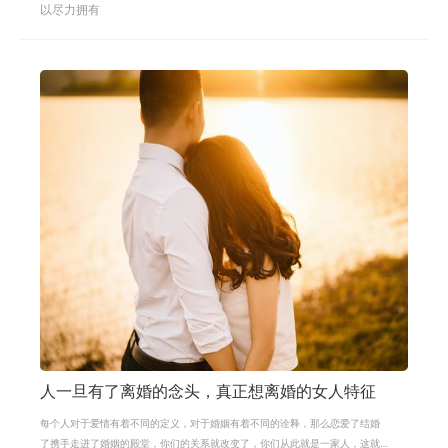
以尽力拥有
人一旦有了离婚的念头，真正想离婚的女人特征
每个人对于爱情有着不同的定义，对于婚姻有着不同的诠释，那么恋爱了结婚
了携手走进了婚姻的殿堂，你们的关系就改变了，你们从此就是一家人，这就