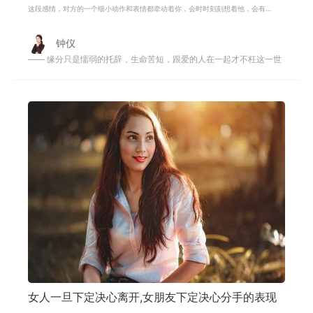
这段感情，对方的一个细小动作和表情都牵动着你，会时时刻刻想着他，会有
好东西就给他，恨不得想要把世界上
钟仪
—— 缘分只是懦弱的托辞，生命苦短，跟爱的人在一起才不枉这一世
女人一旦下定决心离开,女朋友下定决心分手的表现