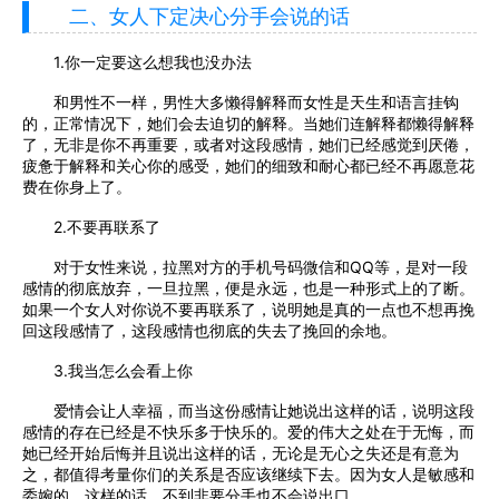
二、女人下定决心分手会说的话
1.你一定要这么想我也没办法
和男性不一样，男性大多懒得解释而女性是天生和语言挂钩
的，正常情况下，她们会去迫切的解释。当她们连解释都懒得解释
了，无非是你不再重要，或者对这段感情，她们已经感觉到厌倦，
疲惫于解释和关心你的感受，她们的细致和耐心都已经不再愿意花
费在你身上了。
2.不要再联系了
对于女性来说，拉黑对方的手机号码微信和QQ等，是对一段
感情的彻底放弃，一旦拉黑，便是永远，也是一种形式上的了断。
如果一个女人对你说不要再联系了，说明她是真的一点也不想再挽
回这段感情了，这段感情也彻底的失去了挽回的余地。
3.我当怎么会看上你
爱情会让人幸福，而当这份感情让她说出这样的话，说明这段
感情的存在已经是不快乐多于快乐的。爱的伟大之处在于无悔，而
她已经开始后悔并且说出这样的话，无论是无心之失还是有意为
之，都值得考量你们的关系是否应该继续下去。因为女人是敏感和
委婉的，这样的话，不到非要分手也不会说出口。