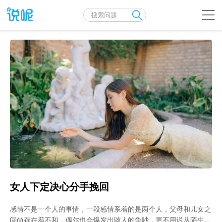
女人下定决心分手挽回
感情不是一个人的事情，一段感情系着的是两个人，父母和儿女之
间尚存在着不和，偶尔也会爆发出骇人的争吵，更不用说从陌生人