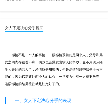
开始的恋人了，爱情应是甜蜜的，但是爱情的维护却是十分 ...
女人下定决心分手挽回
感情不是一个人的事情，一段感情系着的是两个人，父母和儿
女之间尚存在着不和，偶尔也会爆发出骇人的争吵，更不用说从陌
生人开始的恋人了，爱情应是甜蜜的，但是爱情的维护却是十分不
易的，因为它需要让两个人心贴心，一旦双方中有一方想要放弃，
这段感情的结局往往就是注定好了的。
一、女人下定决心分手的表现