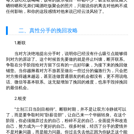
晒特晒和兄弟们喝酒吃饭聚会的照片，只能说你的离去对他构不成
任何影响，和你的这段感情对他来说已经云淡风轻了。
二、真性分手的挽回攻略
1.断联
当对方决绝地提出分手时，说明你已经没有什么吸引点能够得
到对方的原谅了。这个时候首先要做的就是停止纠缠，断开联系。
争取在分手阶段给对方留下仅有的一点好印象，为接下来的挽回做
铺垫。当你越揪着对方不放甚至做出一些过分的偏激行为，只会把
对方推得越来越远，甚至连做普通朋友的机会都没有，更不用说电
话、微信等基本联系。这无疑增加了挽回的难度，也亲手毁掉挽回
的最佳机会。
2.蜕变
“士别三日当刮目相待”。断联时期，并不是让双方冷静就可以
了，而是要争取时间“卧薪尝胆”，让自己来一个华丽转身。在这个
阶段，你必须抛弃过去的自己，粉碎不足的自己，全面提升和改造
自己，努力成为一个更好的自己。很多时候，经历了分手的爱情并
不是对象问题，而是能力问题。你过去失去他正因为你缺乏这个能