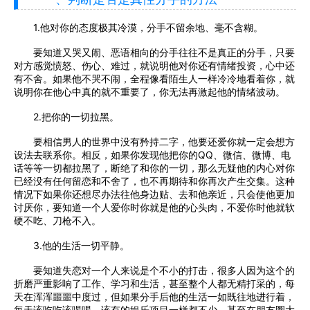
1.他对你的态度极其冷漠，分手不留余地、毫不含糊。
要知道又哭又闹、恶语相向的分手往往不是真正的分手，只要
对方感觉愤怒、伤心、难过，就说明他对你还有情绪投资，心中还
有不舍。如果他不哭不闹，全程像看陌生人一样冷冷地看着你，就
说明你在他心中真的就不重要了，你无法再激起他的情绪波动。
2.把你的一切拉黑。
要相信男人的世界中没有矜持二字，他要还爱你就一定会想方
设法去联系你。相反，如果你发现他把你的QQ、微信、微博、电
话等等一切都拉黑了，断绝了和你的一切，那么无疑他的内心对你
已经没有任何留恋和不舍了，也不再期待和你再次产生交集。这种
情况下如果你还想尽办法往他身边贴、去和他亲近，只会使他更加
讨厌你，要知道一个人爱你时你就是他的心头肉，不爱你时他就软
硬不吃、刀枪不入。
3.他的生活一切平静。
要知道失恋对一个人来说是个不小的打击，很多人因为这个的
折磨严重影响了工作、学习和生活，甚至整个人都无精打采的，每
天在浑浑噩噩中度过，但如果分手后他的生活一如既往地进行着，
每天该吃吃该喝喝，该有的娱乐项目一样都不少，甚至在朋友圈大