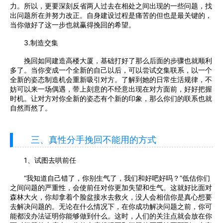
力。所以，更要深刻反省两人过去在相处之间出现的一些问题，找
出问题所在并努力改正。自身建设过程是痛苦的但也是最关键的，
当你做好了这一步也就赢得挽回的希望。
3.制造交集
挽回如同建造高楼大厦，基础打好了那么后面的步骤也就顺利
多了。当你变成一个全新的自己以后，可以尝试交集联系，以一个
全新的姿态制造机会重新吸引对方。了解到她的日常生活规律，不
妨可以来一场偶遇，带上刻意的不经意出现在对方面前，好好把握
时机。让对方对你全新的姿态有个新的印象，那么你们的联系也就
自然而然了。
三、真性分手挽回不能用的方式
1、试图去哄前任
“我知道自己错了，你别生气了，我们和好吧好吗？”低估你们
之间问题的严重性，会使前任对你更加失望和生气。这就好比面对
森林大火，你却拿着个脸盆接水去救火，没人会相信你是真心想要
去解决问题的。无论在什么情况下，在你成功解决问题之前，你可
能都没办法证明你能够做到什么。这时，人们的关注点就会放在你