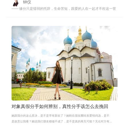
钟仪
—— 缘分只是懦弱的托辞，生命苦短，跟爱的人在一起才不枉这一世
对象真假分手如何辨别，真性分手该怎么去挽回
她跟我分的这么坚决，是不是早有新欢了？她刚在朋友圈转发爱情鸡汤，是不
是故意让我看？她说我们朋友都做不成了，是不是真的再无可能？无论对方有
任何动静，都足够你意淫一整晚，绞