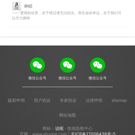
林睦
—— 爱情的珍贵，在于错过便无法回头。而生命的幸运，在于我们可
以尽力拥有
微信公众号
微信公众号
微信公众号
版权申明
用户协议
专家协议
法律声明
sitemap
网站地图
商标：
说呢
· 情感急救中心
官网：www.shuone.com |
京ICP备17006438号-5