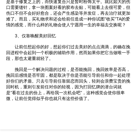
是基于修复之上的，而快速复合只是暂时粉饰太平。就比如大的伤
口需要缝针，拿一块图案好看的胶布去贴，可能看上去很可爱，但
伤口不但不会好好愈合，还会产生感染等并发症，再去治疗就更加
难了。而且，买礼物求和还会给前任造成一种你试图“收买”TA的爱
情的感觉，而什么样的礼物会使人宁愿用一生的幸福去交换呢？
3、仅靠唤醒美好回忆
让前任想起你的好，想起你们过去美好的点点滴滴，的确在挽
回进程中会起到一个积极的辅助作用，然而如果你把它当做唯一手
段，那也太避重就轻了。
挽回是一个解决问题的过程，是否能挽回，挽回效率是否高，
挽回后感情是否牢固，都是取决于你是否能引导前任和你一起处理
好你们的矛盾。只去引导前任靠留恋而回头，轻则会浪费宝贵的挽
回时机，重则引发前任对你的轻视，因为打回忆牌的潜台词就
是“看在过去的份上，再给我一次机会吧”，这种感觉会使你很卑
微，让前任觉得似乎你也就只有这些价值了。