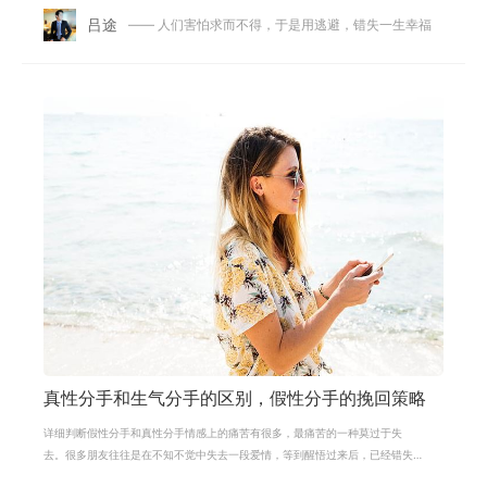
吕途
—— 人们害怕求而不得，于是用逃避，错失一生幸福
真性分手和生气分手的区别，假性分手的挽回策略
详细判断假性分手和真性分手情感上的痛苦有很多，最痛苦的一种莫过于失
去。很多朋友往往是在不知不觉中失去一段爱情，等到醒悟过来后，已经错失
良机后悔莫及。对于挽回感情，一个非