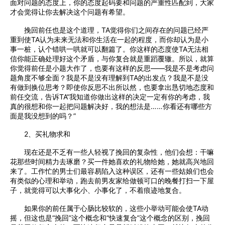
面对问题的态度上，你的态度起码要和问题的严重性匹配到，大家
才会觉得让你去解决这个问题有希望。
挽回前任也是这个道理，TA觉得你们之间存在的问题已经严
重到使TA认为未来无法和你生活在一起的程度，而你却认为是小
事一桩，认个错哄一哄就可以翻篇了。你这样的态度使TA无法相
信你能正确处理好这个矛盾，与你复合就是重蹈覆辙。所以，就算
你觉得前任是小题大作了，也要有这样的反思——我是不是考虑问
题角度不够全面？我是不是没有理解到TA的出发点？我是不是没
有做到换位思考？即使你反思不出所以然，也要拿出恳切地态度和
前任交流，告诉TA“我知道你做出这样的决定一定有你的考虑，我
真的很想和你一起把问题解决好，我的想法是……你看还有哪些方
面是我没想到的吗？”
2、买礼物求和
现在还是不乏有一些人轻视了挽回的复杂性，他们会想：干嘛
花那些时间精力去琢磨？买一件她喜欢的礼物给她，她就高兴地回
来了。工作忙的男士们最容易陷入这种误区，还有一些姑娘们也会
有类似的心理和举动，跑去前男友家给做顿可口的晚餐打扫一下屋
子，就觉得可以大事化小、小事化了，不着痕迹地复合。
如果你的前任属于心肠比较软的，这些小举动可能会使TA动
摇，但这也是“挽回”这个概念和“快速复合”这个概念的区别，挽回