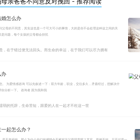
母亲爸爸不同意反对挽回 - 推荐阅读
结婚怎么办
遇到父母的不同意，其实这也是一个可大可小的事情，大的是你不会处理这种这之间的关
算是问题，每个女孩的父母都会担忧
珍贵，在于错过便无法回头。而生命的幸运，在于我们可以尽力拥有
么办
您。 为爱情感咨询 可以先叙述一下：双方年龄，职业，交往多久，矛盾经过，想解决什
你分析一下。 咨询者 因为我和我
是懦弱的托辞，生命苦短，跟爱的人在一起才不枉这一世
在一起怎么办？
情，是不幸福的。那么为什么你们的感情会不被对方父母同意呢？其实，面相不好，只不过是一