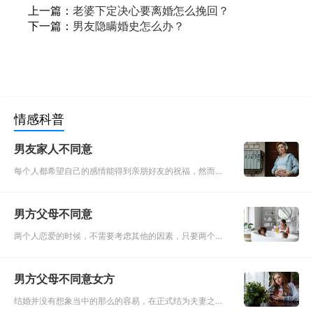
上一篇：
老婆下定决心要离婚怎么挽回？
下一篇：
男友隐瞒婚史怎么办？
情感科普
男友家人不同意
每个人都希望自己的感情能得到亲朋好友的祝福，然而现
实往往没有那么尽人意，两个人恋爱，父母或许不会有什
么言语，但涉及到谈婚论嫁，必然会有所干涉，毕竟婚姻
男方父母不同意
乃大事。那么当男友
两个人恋爱的时候，不需要考虑其他的因素，只要两个人
相爱，合的来就可以了。但是一旦到了结婚的地步，就不
仅仅是两个人的事情了，而是两个家庭的事情。两个陌生
男方父母不同意女方
的家庭在相互了解的
结婚并没有想象当中的那么的容易，在正式结为夫妻之