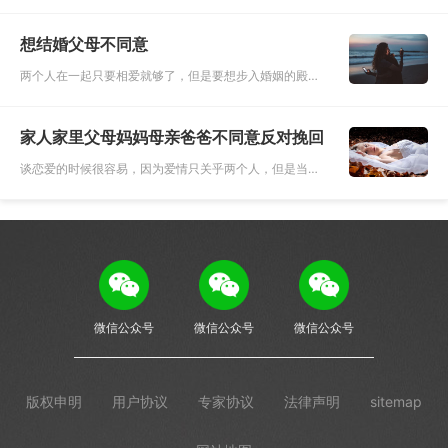
前，男生需要得到女方父母的认可，女生也需要得到自己
未来公公婆婆的认可，丑媳妇也是要见公婆的。见自己未
想结婚父母不同意
来的公公婆婆对于女生
两个人在一起只要相爱就够了，但是要想步入婚姻的殿
堂，就需要考虑更多的问题。相爱是两个人的事情，而结
婚却是两个家庭的事情，两个陌生的家庭，因为男女双方
家人家里父母妈妈母亲爸爸不同意反对挽回
心中的一份爱，就此结
谈恋爱的时候很容易，因为爱情只关乎两个人，但是当迈
进婚姻的殿堂，就变得很复杂，这个时候涉及到两个家庭
结合的问题，所以这过程当中真的会碰到方方面面的问
题。恋爱是两个人的事
微信公众号
微信公众号
微信公众号
版权申明
用户协议
专家协议
法律声明
sitemap