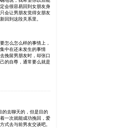
确地说，我希望你以后能
定会很容易回到女朋友身
只会让男朋友觉得女朋友
新回到这段关系里。
要怎么怎么样的事情上，
集中在还未发生的事情
去挽留男朋友时，却张口
己的自尊，通常要么就是
目的去聊天的，但是目的
着一次就能成功挽回，爱
方式去与前男友交谈吧。