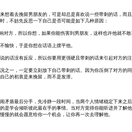
想着去挽留男朋友的，可是却总是喜欢说一些带刺的话，而且
时，不妨先反思一下自己是否可能是如下几种原因：
响对方，所以你想，如果你能伤害到男朋友，这样也许他就不敢
不愉快，于是你想在话语上摆平他。
说的话没有反应，所以你要用更强硬且带刺的话来引起对方的注
之一，一定要立刻放下自己带刺的话。因为你压倒了对方的同
自己的初衷是来挽留，而不是发泄。
矛盾最后分手，先冷静一段时间，当两个人情绪稳定下来之后
的是学会倾听彼此最在乎的事情。当对方觉得你能听进并了解他
慢慢的就会愿意给你一个机会，让你再一次去理解他。