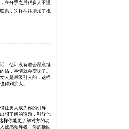
，在分手之后很多人不懂
联系，这样往往增加了挽
话，估计没有谁会愿意继
的话，事情就会变味了。
女人是最吸引人的，这样
也得到扩大。
何让男人成为你的引导
出想了解的话题，引导他
。这样你能更了解对方的动
人被感领导者，你的挽回