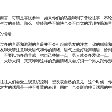
言，可谓是喜忧参半，如果你们的话题聊到了曾经往事，不论
生过的事情。那么，曾经那些不愉快也会不自觉的浮现在脑海里
的情绪
多的言语和激烈的言辞并不会引起前男友的注意，你的聒噪和
友聊天请注意聊天语气和你的情绪。语气上最好轻声细语，恰到
，不要以为多愁善感，把自己整惨一点，男人就会多爱你一点。
、大吵大闹、哭哭啼啼这样的负面情绪只会打消一个男人跟你形
往人们会受主观意识控制，想发表自己的意见，这个时候，你
对方的话题是一种不尊重的表现，同时，也会影响聊天话题的中