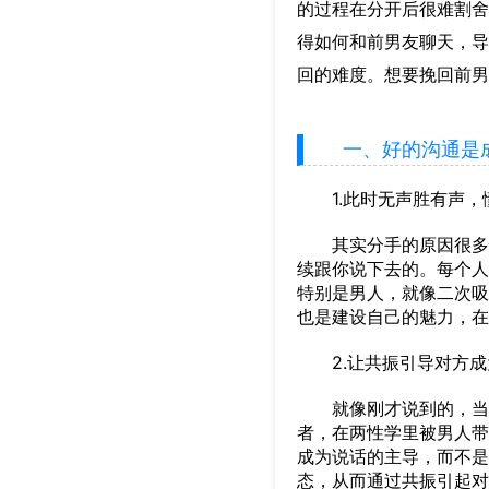
的过程在分开后很难割舍
得如何和前男友聊天，导
回的难度。想要挽回前男
一、好的沟通是成
1.此时无声胜有声，
其实分手的原因很多情
续跟你说下去的。每个人
特别是男人，就像二次吸
也是建设自己的魅力，在
2.让共振引导对方成
就像刚才说到的，当你
者，在两性学里被男人带
成为说话的主导，而不是
态，从而通过共振引起对