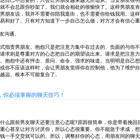
达自己不想要的，只会让男朋友越来越无所适从。当女朋友很明
就不会总跟你吵架了。我们就会相处的很愉快了。这样男朋友肯
男朋友说，我并不需要你陪我逛街，也不需要你给钱我用。这样
易和好了。只有对方知道下一步自己怎么做，对方才会有信心重
友沟通。
指责男朋友。抱怨只是把注意力集中在过去的、负面的与你不
请求则是尊重对方的心态把自己的期望说出来。请求是把注意力
。抱怨中还有抨击、质问、命令、强求的味道。当明明是自己想
或你不应该这样时，会让男朋友觉得你在控制他，他为了维护自
越远。根本不可能复合了。
你必须掌握的聊天技巧！
么跟前男友聊天还要注意心态呢?原因很简单，你是带着挽回
重心甚至让对方讨厌你，所以心态很重要。你不能急于求成，想
钱一手交货就可以的。所以，调整好你的心态，用朋友间的聊天