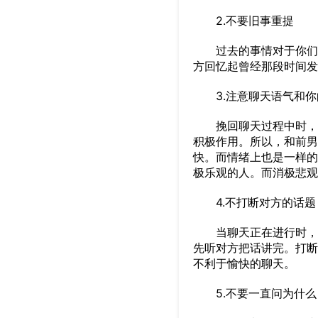
2.不要旧事重提
过去的事情对于你们而
方回忆起曾经那段时间发
3.注意聊天语气和你
挽回聊天过程中时，过
积极作用。所以，和前男
快。而情绪上也是一样的
极乐观的人。而消极悲观
4.不打断对方的话题
当聊天正在进行时，往
先听对方把话讲完。打断
不利于愉快的聊天。
5.不要一直问为什么