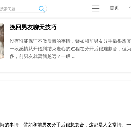
首页
挽回男友聊天技巧
没有谁能保证不做后悔的事情，譬如和前男友分手后很想
一段感情从开始到结束走心的过程在分开后很难割舍，但
多，前男友就离我越远？一般 ...
的事情，譬如和前男友分手后很想复合，这都是人之常情。一