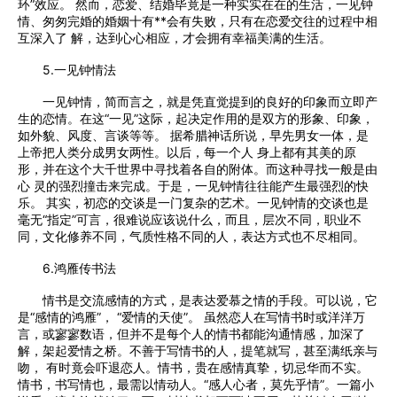
环”效应。 然而，恋爱、结婚毕竟是一种实实在在的生活，一见钟
情、匆匆完婚的婚姻十有**会有失败，只有在恋爱交往的过程中相
互深入了 解，达到心心相应，才会拥有幸福美满的生活。
5.一见钟情法
一见钟情，简而言之，就是凭直觉提到的良好的印象而立即产
生的恋情。在这“一见”这际，起决定作用的是双方的形象、印象，
如外貌、风度、言谈等等。 据希腊神话所说，早先男女一体，是
上帝把人类分成男女两性。以后，每一个人 身上都有其美的原
形，并在这个大千世界中寻找着各自的附体。而这种寻找一般是由
心 灵的强烈撞击来完成。于是，一见钟情往往能产生最强烈的快
乐。 其实，初恋的交谈是一门复杂的艺术。一见钟情的交谈也是
毫无“指定”可言，很难说应该说什么，而且，层次不同，职业不
同，文化修养不同，气质性格不同的人，表达方式也不尽相同。
6.鸿雁传书法
情书是交流感情的方式，是表达爱慕之情的手段。可以说，它
是“感情的鸿雁”， “爱情的天使”。 虽然恋人在写情书时或洋洋万
言，或寥寥数语，但并不是每个人的情书都能沟通情感，加深了
解，架起爱情之桥。不善于写情书的人，提笔就写，甚至满纸亲与
吻， 有时竟会吓退恋人。情书，贵在感情真挚，切忌华而不实。
情书，书写情也，最需以情动人。“感人心者，莫先乎情”。一篇小