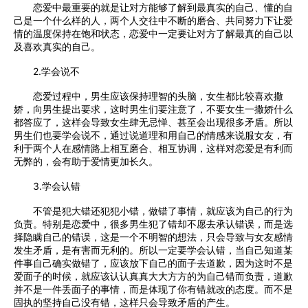
恋爱中最重要的就是让对方能够了解到最真实的自己、懂的自
己是一个什么样的人，两个人交往中不断的磨合、共同努力下让爱
情的温度保持在饱和状态，恋爱中一定要让对方了解最真的自己以
及喜欢真实的自己。
2.学会说不
恋爱过程中，男生应该保持理智的头脑，女生都比较喜欢撒
娇，向男生提出要求，这时男生们要注意了，不要女生一撒娇什么
都答应了，这样会导致女生肆无忌惮、甚至会出现很多矛盾。所以
男生们也要学会说不，通过说道理和用自己的情感来说服女友，有
利于两个人在感情路上相互磨合、相互协调，这样对恋爱是有利而
无弊的，会有助于爱情更加长久。
3.学会认错
不管是犯大错还犯犯小错，做错了事情，就应该为自己的行为
负责。特别是恋爱中，很多男生犯了错却不愿去承认错误，而是选
择隐瞒自己的错误，这是一个不明智的想法，只会导致与女友感情
发生矛盾，是有害而无利的。所以一定要学会认错，当自己知道某
件事自己确实做错了，应该放下自己的面子去道歉，因为这时不是
爱面子的时候，就应该认认真真大大方方的为自己错而负责，道歉
并不是一件丢面子的事情，而是体现了你有错就改的态度。而不是
固执的坚持自己没有错，这样只会导致矛盾的产生。