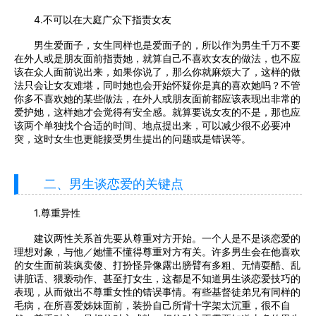
4.不可以在大庭广众下指责女友
男生爱面子，女生同样也是爱面子的，所以作为男生千万不要
在外人或是朋友面前指责她，就算自己不喜欢女友的做法，也不应
该在众人面前说出来，如果你说了，那么你就麻烦大了，这样的做
法只会让女友难堪，同时她也会开始怀疑你是真的喜欢她吗？不管
你多不喜欢她的某些做法，在外人或朋友面前都应该表现出非常的
爱护她，这样她才会觉得有安全感。就算要说女友的不是，那也应
该两个单独找个合适的时间、地点提出来，可以减少很不必要冲
突，这时女生也更能接受男生提出的问题或是错误等。
二、男生谈恋爱的关键点
1.尊重异性
建议两性关系首先要从尊重对方开始。一个人是不是谈恋爱的
理想对象，与他／她懂不懂得尊重对方有关。许多男生会在他喜欢
的女生面前装疯卖傻、打扮怪异像露出膀臂有多粗、无情耍酷、乱
讲脏话、猥亵动作、甚至打女生，这都是不知道男生谈恋爱技巧的
表现，从而做出不尊重女性的错误事情。有些基督徒弟兄有同样的
毛病，在所喜爱姊妹面前，装扮自己所背十字架太沉重，很不自