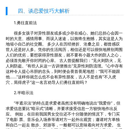
四、谈恋爱技巧大解析
1.勇往直前法
很多女孩子对异性朋友或多或少存在戒心。她们总担心会因一
时的大意、感情用事、而误入迷途，以致终生抱憾，其实这是人为
地缩小自己的社交圈。 多少人在历经挫折、沧桑之后，都曾感叹
世人还是好人多。凭你的生活阅历，相信还是可以很快地辨别周围
人们的优劣，要想获得异性朋友，就不要有小题大作的防人之心，
必须首先敞开你封闭的心扉。 古人曾提醒我们：“见火则防火，见
人则防盗。”有些人从这一古训便推出“见异性则防流氓。”心中存有
这种令人提心吊胆的念头，到时便会畏首畏尾地想：“我可不能跟
他......”这样你就怎么也不会有异性朋友，古人不是也有“不入虎
穴，焉得虎子”这一名言劝导人们勇往直前吗？
2.半暗示法
“半遮示法”的特点是求爱者虽然没有明确地说出“我爱你”，但
求爱信息要比“暗示式”清晰，并要求接受信息一方较快地作出反
应。 例如，在目前我国男女交往还不十分随便的情况下，专门买
了电影 票、音乐会入场券等请对方一起外出观赏；邀请对方单独
和自己一起去 散步、郊游等，一般都可以意味着向对方求爱。 生