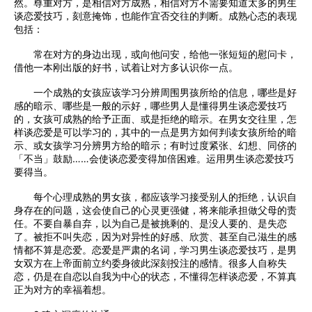
然。尊重对方，是相信对方成熟，相信对方不需要知道太多的男生
谈恋爱技巧，刻意掩饰，也能作宜否交往的判断。成熟心态的表现
包括：
常在对方的身边出现，或向他问安，给他一张短短的慰问卡，
借他一本刚出版的好书，试着让对方多认识你一点。
一个成熟的女孩应该学习分辨周围男孩所给的信息，哪些是好
感的暗示、哪些是一般的示好，哪些男人是懂得男生谈恋爱技巧
的，女孩可成熟的给予正面、或是拒绝的暗示。在男女交往里，怎
样谈恋爱是可以学习的，其中的一点是男方如何判读女孩所给的暗
示、或女孩学习分辨男方给的暗示；有时过度紧张、幻想、同侪的
「不当」鼓励……会使谈恋爱变得加倍困难。运用男生谈恋爱技巧
要得当。
每个心理成熟的男女孩，都应该学习接受别人的拒绝，认识自
身存在的问题，这会使自己的心灵更强健，将来能承担做父母的责
任。不要自暴自弃，以为自己是被挑剩的、是没人要的、是失恋
了。被拒不叫失恋，因为对异性的好感、欣赏、甚至自己滋生的感
情都不算是恋爱。恋爱是严肃的名词，学习男生谈恋爱技巧，是男
女双方在上帝面前立约委身彼此深刻投注的感情。很多人自称失
恋，仍是在自恋以自我为中心的状态，不懂得怎样谈恋爱，不算真
正为对方的幸福着想。