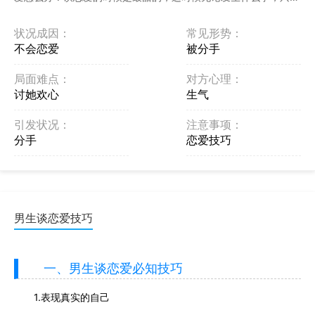
两个人觉得OK，那就是甜蜜的。但是有些男生不懂，觉得这时候
已经无所谓了，那你可能就错了。 ...
状况成因：
常见形势：
不会恋爱
被分手
局面难点：
对方心理：
讨她欢心
生气
引发状况：
注意事项：
分手
恋爱技巧
男生谈恋爱技巧
一、男生谈恋爱必知技巧
1.表现真实的自己