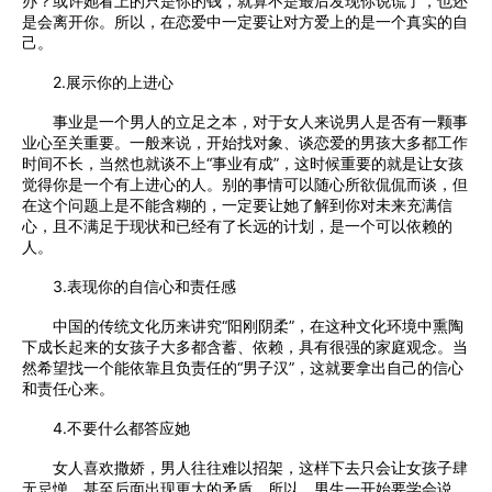
办？或许她看上的只是你的钱，就算不是最后发现你说谎了，也还
是会离开你。所以，在恋爱中一定要让对方爱上的是一个真实的自
己。
2.展示你的上进心
事业是一个男人的立足之本，对于女人来说男人是否有一颗事
业心至关重要。一般来说，开始找对象、谈恋爱的男孩大多都工作
时间不长，当然也就谈不上“事业有成”，这时候重要的就是让女孩
觉得你是一个有上进心的人。别的事情可以随心所欲侃侃而谈，但
在这个问题上是不能含糊的，一定要让她了解到你对未来充满信
心，且不满足于现状和已经有了长远的计划，是一个可以依赖的
人。
3.表现你的自信心和责任感
中国的传统文化历来讲究“阳刚阴柔”，在这种文化环境中熏陶
下成长起来的女孩子大多都含蓄、依赖，具有很强的家庭观念。当
然希望找一个能依靠且负责任的“男子汉”，这就要拿出自己的信心
和责任心来。
4.不要什么都答应她
女人喜欢撒娇，男人往往难以招架，这样下去只会让女孩子肆
无忌惮，甚至后面出现更大的矛盾。所以，男生一开始要学会说