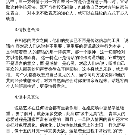
活中，当一方钟情于另一方而未另一方是否也有意于自己时，宜采
取这种半暗示法。既可当作投石问路，也能将自己对对方的依恋首
先表白。一对本来不敢表态的知心人，就可以在轻松的方式下步入
轨道。
3.情投意合法
在相恋的男女之间，他们的交谈已不再是传达信息的工具，说
话内 容对恋人们来说并不重要，更重要的是说话这种行为本身，
是伴随着恋 人的情话的那一阵笑声、那一个眼神，这一切都给对
方以愉悦与欣喜。 这一特点正是情话的特殊沟通功能。它重视的
不是语言的意义，而 是感情，是心灵。对恋人们来说，听着自己
喜欢的人那美妙和声音徐徐在耳畔回响，这本身就是乐趣，就是幸
福。 每个人都喜欢赞成自己意见的人，当你向对方述说你和他的
共同经验或想法时，对方自然而然会对你显得亲近起来。话题将两
个人的距离拉近，更显情投意合。
4.谈中见真法
说话艺术在任何场合都有重要作用，在婚恋场中更是举足轻
重， 要了解对，就必须多交谈，此所谓“谈中见真”法。 青年人的
恋爱过程是甜蜜而富有诗意的，而且，一旦陷入情网的青年还常常
会把对象理想化、偶像化，认为他她就像天上的太阳 一样光辉夺
目，像十五的月亮一样完美无缺。这是恋爱过程中常出现 的“光