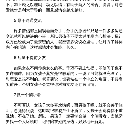
不，加上晓之以理吗，动之以情，有助于两人的磨合、协调，对恋
爱绝对是利大于弊的，而且感情会越来越好。
5.勤于沟通交流
许多情侣都是因误会而分手，分手的原因却只是一件多多沟通
交流就可以解决的小事，所以男孩子不要太过闭塞内心想法，揖让
双方已经成为了最亲密的人，就应该多说说心里话，让对方了解你
内心的想法，这样感情才会和睦、长久。
6.尽量不提前女友
如果女友不问你前女友的事。千万不要主动提，即使问了也不
要详细讲。因为女孩子其实是很敏感的，一说了可能就没完没了，
对恋爱是很不利的。就算要说，也要站在一个中立的角度，不要夸
奖前任，否则女孩子会觉得你对前女友还存有旧情。
7.做一个倾听者
不可否认，女孩子大多喜欢唠叨，而男孩子呢，就不会善于倾
听，总觉得很烦，这时就很容易产生矛盾了，女孩子会觉得你不重
视她，不在乎她。所以，男孩子一定要学会做一个倾听者，当她需
要找一个人诉说时，记得陪在她的身边，好好地开解她。