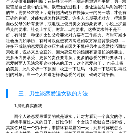
个人要做准确的判断：在抉择天平的一端是所遭遇的事情，另一端
应该是自己囊中的法码。谈恋爱的过程中，要让这些法码对准我们
的主，需要经常校正，这样把法码放在抉择天平的另一端，才会有
正确的判断。才能知道怎样谈恋爱。许多人长期要求对方，得满足
自己父母的所有要求，或电视上俊男美女的形象要求、小说上罗曼
蒂克的要求、社会上学历、财富……的要求。这些要求并不是不
好，有时是一种保护比如父母要求对方要有工作能力、有时可减少
社会压力如学历、有时可以促进双方沟通如双方家庭背景类似……
许多不成熟的恋爱因这些压力或者因为不懂得男生谈恋爱技巧而结
束收场，说起来是合宜的。因为恋爱后的婚姻有更漫长的路要走、
更多压力要承受、更多的责任要背负，更多的恋爱的技巧要学习，
恋爱时两人无法承受这些外来的压力，这个恋爱散了， 也是上帝
的美意。此时分析一下原因，校正一下法码，休息一下还可以再找
别的对象。当一个人知道怎样谈恋爱的时候，砝码才能平衡。
三、男生谈恋爱追女孩的方法
1.展现真实自我
两个人谈恋爱最重要的就是诚实，让对方看到一个真实的你，
一起携手度过未来的日子。好比你和一个女孩子吹嘘自己很有钱，
其实你只是一个穷小子，事情终有暴露的一天，到那时你该怎么