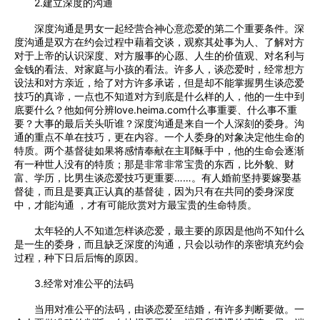
2.建立深度的沟通
深度沟通是男女一起经营合神心意恋爱的第二个重要条件。深
度沟通是双方在约会过程中藉着交谈，观察其处事为人、了解对方
对于上帝的认识深度、对方服事的心愿、人生的价值观、对名利与
金钱的看法、对家庭与小孩的看法。许多人，谈恋爱时，经常想方
设法和对方亲近，给了对方许多承诺，但是却不能掌握男生谈恋爱
技巧的真谛，一点也不知道对方到底是什么样的人，他的一生中到
底要什么？他如何分辨love.heima.com什么事重要、什么事不重
要？大事的最后关头听谁？深度沟通是来自一个人深刻的委身。沟
通的重点不单在技巧，更在内容。一个人委身的对象决定他生命的
特质。两个基督徒如果将感情奉献在主耶稣手中，他的生命会逐渐
有一种世人没有的特质；那是非常非常宝贵的东西，比外貌、财
富、学历，比男生谈恋爱技巧更重要……。有人婚前坚持要嫁娶基
督徒，而且是要真正认真的基督徒，因为只有在共同的委身深度
中，才能沟通 ，才有可能欣赏对方最宝贵的生命特质。
太年轻的人不知道怎样谈恋爱，最主要的原因是他尚不知什么
是一生的委身，而且缺乏深度的沟通，只会以动作的亲密填充约会
过程，种下日后后悔的原因。
3.经常对准公平的法码
当用对准公平的法码，由谈恋爱至结婚，有许多判断要做。一