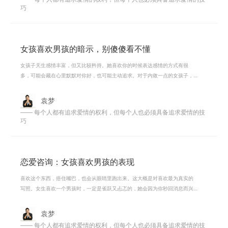
巧
女孩喜欢男孩的暗示，别傻傻看不懂
女孩子天生感情丰富，但又比较矜持。她喜欢你的时候表达感情的方式有很
多，可能会藏在心里默默对你好，也可能主动追求。对于内敛一点的女孩子，
男生们怎么看出她对你是否有意思呢？
袁梦
—— 每个人都有追求爱情的权利，但每个人也必须具备追求爱情的技
巧
恋爱咨询：女孩喜欢男孩的表现
喜欢这个东西，捂住嘴巴，也会从眼睛里跑出来。这大概是对喜欢最为真实的
写照。女生喜欢一个男孩时，一定是雀跃又忐忑的，她会因为你秒回消息而兴
奋的尖叫，会跟身边所有朋友频繁的
袁梦
—— 每个人都有追求爱情的权利，但每个人也必须具备追求爱情的技