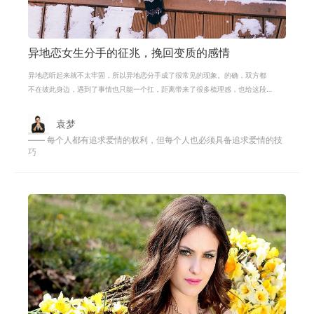
钱的问题
二次吸引
假性分手
真性分手
异地恋女生分手的征兆，挽回变质的感情
异地恋听起来就不太牢固，所以异地恋分手成了很常见的现象。的确，双方都
不在彼此身边，遇到了事情也只能一个扛，距离带来了很多梳理感，也给这段
异地恋造成了很大的影响。 恋爱本身
袁梦
—— 每个人都有追求爱情的权利，但每个人也必须具备追求爱情的技
巧