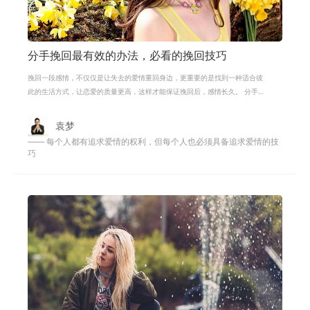
分手挽回最有效的办法，必看的挽回技巧
挽回一段感情，不仅仅是让失去的爱情重回身边，更重要的是找到一种适合彼
此的生活方式，让恋爱的质量更高，这样才能保证挽回后，感情长久。 分手挽
回是有很多方法的，不同的情况有不
袁梦
—— 每个人都有追求爱情的权利，但每个人也必须具备追求爱情的技
巧