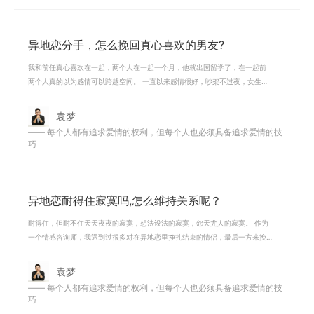
异地恋分手，怎么挽回真心喜欢的男友?
我和前任真心喜欢在一起，两个人在一起一个月，他就出国留学了，在一起前
两个人真的以为感情可以跨越空间。 一直以来感情很好，吵架不过夜，女生不
作男生可靠，12月初他忙论文，我感
袁梦
—— 每个人都有追求爱情的权利，但每个人也必须具备追求爱情的技
巧
异地恋耐得住寂寞吗,怎么维持关系呢？
耐得住，但耐不住天天夜夜的寂寞，想法设法的寂寞，怨天尤人的寂寞。 作为
一个情感咨询师，我遇到过很多对在异地恋里挣扎结束的情侣，最后一方来挽
回。 有的没有爱了，仍然苦苦哀求对
袁梦
—— 每个人都有追求爱情的权利，但每个人也必须具备追求爱情的技
巧