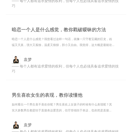
—— 每个人都有追求爱情的权利，但每个人也必须具备追求爱情的技
巧
暗恋一个人是什么感觉，教你戳破暧昧的方法
暗恋一个人是什么感觉？我曾看过这样一句话，就像一只守着宝藏的巨龙，凶
猛又天真，强大又孤独，温柔又狼狈，胆小又自由。我觉得，这大概是最能诠
释暗恋含义的句子。暗恋不同于表白
袁梦
—— 每个人都有追求爱情的权利，但每个人也必须具备追求爱情的技
巧
男生喜欢女生的表现，教你读懂他
如何看出一个男生喜不喜欢你呢？男生喜欢上女孩子的时候有什么表现呢？其
实大多数男生都是怯于直接表达爱意的，但尽管他怯于表达，也依然是直接
的。想要读懂一个男生并不难，其实越
袁梦
—— 每个人都有追求爱情的权利，但每个人也必须具备追求爱情的技