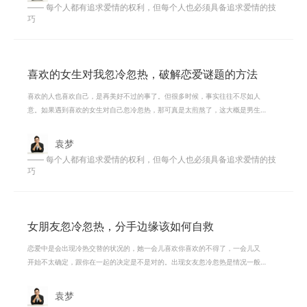
—— 每个人都有追求爱情的权利，但每个人也必须具备追求爱情的技
巧
喜欢的女生对我忽冷忽热，破解恋爱谜题的方法
喜欢的人也喜欢自己，是再美好不过的事了。但很多时候，事实往往不尽如人
意。如果遇到喜欢的女生对自己忽冷忽热，那可真是太煎熬了，这大概是男生
最难以忍受的事之一了。 那么，喜欢
袁梦
—— 每个人都有追求爱情的权利，但每个人也必须具备追求爱情的技
巧
女朋友忽冷忽热，分手边缘该如何自救
恋爱中是会出现冷热交替的状况的，她一会儿喜欢你喜欢的不得了，一会儿又
开始不太确定，跟你在一起的决定是不是对的。出现女友忽冷忽热是情况一般
是两种原因，一是因为感情基础还不
袁梦