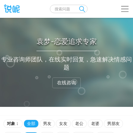
袁梦-恋爱追求专家
专业咨询师团队，在线实时回复，急速解决情感问
题
在线咨询
对象：
全部
男友
女友
老公
老婆
男朋友