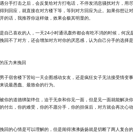
分手打击之后，会反复给对方打电话，不停发消息骚扰对方，用尽
得到回应，就直接在对方楼下等，等到对方回应为止。如果你想让
开的话，我推荐你这样做，效果会极其明显的。
自己喜欢的人，一天24小时通讯轰炸都会有吃不消的时候，何况
挽回不了对方，还会增加对方对你的厌恶感，认为自己分手的选择
的压力来挽回
子宿舍楼下苦站一天企图感动女友，还是疯狂女子无法接受情变事
来说最愚蠢、最致命的行为。
你的道德绑架绊住，迫于无奈和你见一面，但是见一面就能解决你
的付出，你的难受，你的不愿分手，你的担保后，对方就会再次心
回的心情是可以理解的，但是闹得沸沸扬扬就是切断了两人复合的