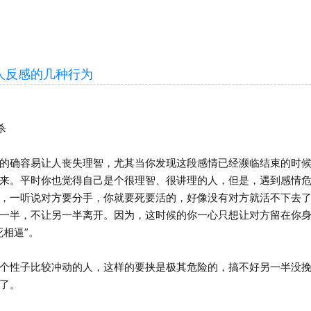
反感的几种行为
杀
确容易让人丧失理智，尤其当你发现这段感情已经濒临结束的时候
来。平时你也觉得自己是个很理智、很讲理的人，但是，遇到感情
，一听说对方要分手，你就要死要活的，好像没有对方就活不下去
一半，不让另一半离开。因为，这时候的你一心只想让对方留在你
死相逼”。
性子比较冲动的人，这样的要挟是极其危险的，搞不好另一半没挽
了。