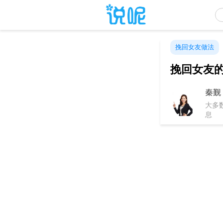
挽回女友做法
挽回女友
秦觐
大多
息