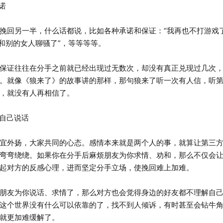
诺
另一半，什么话都说，比如各种承诺和保证：“我再也不打游戏了
不和别的女人聊骚了”，等等等等。
证往往在分手之前就已经出现过无数次，却没有真正兑现过几次，
。就像《狼来了》的故事讲的那样，那句狼来了听一次有人信，听
，就没有人再相信了。
自己说话
外扬，大家共同的心态。感情本来就是两个人的事，就算让第三方
弯弯绕绕。如果你在分手后麻烦朋友为你求情、劝和，那么不仅会
起对方的反感心理，进而坚定分手立场，使挽回难上加难。
友为你说话、求情了，那么对方也会觉得身边的好友都不理解自己
这个世界没有什么可以依靠的了，找不到人倾诉，有时甚至会钻牛
就更加难缓解了。