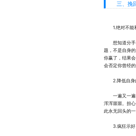
三、挽回
1.绝对不能
想知道分手的
题，不是自身的
你赢了，结果会
会否定你曾经的
2.降低自身
一遍又一遍的
浑浑噩噩。担心
此永无回头的一
3.疯狂示好