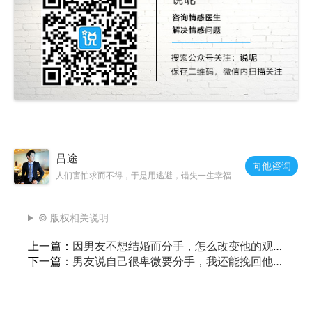
吕途
向他咨询
人们害怕求而不得，于是用逃避，错失一生幸福
© 版权相关说明
上一篇：
因男友不想结婚而分手，怎么改变他的观
念？
下一篇：
男友说自己很卑微要分手，我还能挽回他
吗？