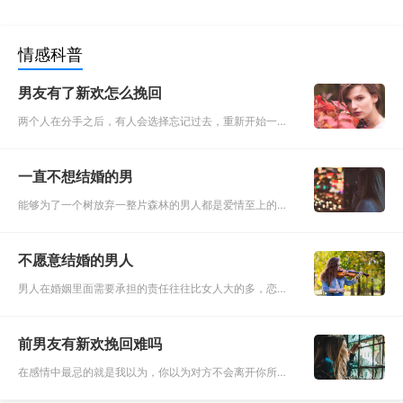
情感科普
男友有了新欢怎么挽回
两个人在分手之后，有人会选择忘记过去，重新开始一段
新的感情，也有人会依旧对前任念念不忘，甚至前任都已
经有新欢了，还想要去挽回前任。既然前任都已经有新欢
一直不想结婚的男
了，就意味着他已经
能够为了一个树放弃一整片森林的男人都是爱情至上的男
人，现在更多的是不想结婚的男人。有人说男人之所以不
想结婚，是因为不够爱这个女人。但其实男人不想结婚并
不愿意结婚的男人
不仅仅是这一个原因
男人在婚姻里面需要承担的责任往往比女人大的多，恋爱
的时候只需要顾及两个人就好了，但是一旦结婚就意味着
要承担两个家庭的责任，所以越来越多的男人对于婚姻都
前男友有新欢挽回难吗
是逃避的。 婚姻是爱
在感情中最忌的就是我以为，你以为对方不会离开你所以
肆无忌惮的去消耗对方的感情，你以为对方足够爱你所以