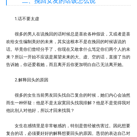
二、挽回女友的话该怎么说
1.话不要太虚
很多的男人在说挽回的话时候总是喜欢各种假设，又或者是喜
欢给女生编制美好的未来，其实这根本不是在挽回的时候该说的
话。毕竟你们曾经分手了，你现在又敢拿什么笃定你们两个人的未
来？所以一开始不应该是展望未来的大、虚、空的话，直接了当的
告诉她，你还爱着她，而且离开后你更加明白自己无法离开她。
2.解释回头的原因
很多的女生当前男友回头找自己复合的时候，她们内心会油然
而生一种怀疑：他是不是太寂寞回头找我排解？他是不是觉得我对
他比别人对他好，所以才回来找我？
女生在感情里是非常敏感的，特别是曾经被伤害过。因此想要
复合的话，必须要好好的解释想要回头的原因。恳切的表达自己对