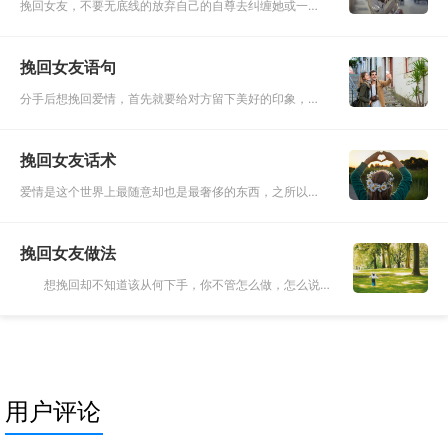
挽回女友，不要无底线的放弃自己的自尊去纠缠她或一味
讨好她什么的，一个不拿自己当回事置自己尊严于不顾的
男人很难赢得女人的尊重。不要觉得那样就会感动她，女
挽回女友语句
人想要的不是被感动
分手后想挽回爱情，首先就要给对方留下美好的印象，这
样才能有挽回的转机。那么分手以后怎样挽回才能成功
呢？挽回对方时应该说什么话才能让他回心转意呢？挽回
挽回女友话术
女友的时候该说些什么
爱情是这个世界上最随意却也是最奢侈的东西，之所以随
意是有时你会不费吹灰之力就能够轻易的将其得到；而奢
侈是因为太轻易得到让更多的人不懂得珍惜。在一段感情
挽回女友做法
中你是怎样的伤了女
想挽回却不知道该从何下手，你不管怎么做，怎么说对
方都无动于衷，甚至能更加反感。挽回并不是让你们的感情
回到过去，而是去开始创造另外一段新的生活。所以我们在
分手之后挽回过程当中，不要过分的强调过去这样的
用户评论