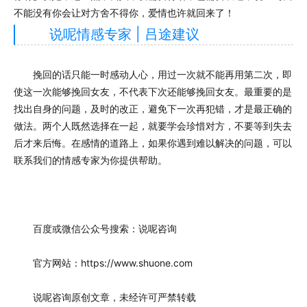
不能没有你会让对方舍不得你，爱情也许就回来了！
说呢情感专家 | 吕途建议
挽回的话只能一时感动人心，用过一次就不能再用第二次，即
使这一次能够挽回女友，不代表下次还能够挽回女友。最重要的是
找出自身的问题，及时的改正，避免下一次再犯错，才是最正确的
做法。两个人既然选择在一起，就要学会珍惜对方，不要等到失去
后才来后悔。在感情的道路上，如果你遇到难以解决的问题，可以
联系我们的情感专家为你提供帮助。
百度或微信公众号搜索：说呢咨询
官方网站：https://www.shuone.com
说呢咨询原创文章，未经许可严禁转载