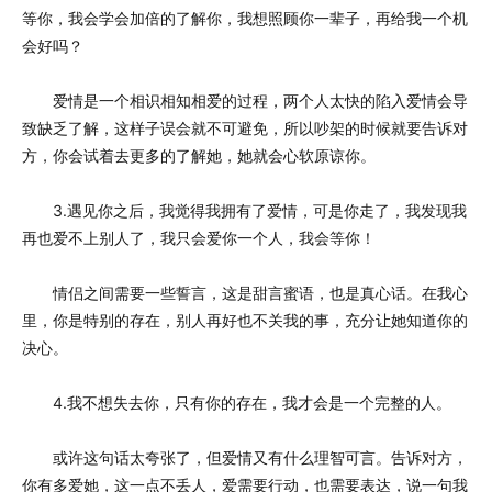
等你，我会学会加倍的了解你，我想照顾你一辈子，再给我一个机
会好吗？
爱情是一个相识相知相爱的过程，两个人太快的陷入爱情会导
致缺乏了解，这样子误会就不可避免，所以吵架的时候就要告诉对
方，你会试着去更多的了解她，她就会心软原谅你。
3.遇见你之后，我觉得我拥有了爱情，可是你走了，我发现我
再也爱不上别人了，我只会爱你一个人，我会等你！
情侣之间需要一些誓言，这是甜言蜜语，也是真心话。在我心
里，你是特别的存在，别人再好也不关我的事，充分让她知道你的
决心。
4.我不想失去你，只有你的存在，我才会是一个完整的人。
或许这句话太夸张了，但爱情又有什么理智可言。告诉对方，
你有多爱她，这一点不丢人，爱需要行动，也需要表达，说一句我