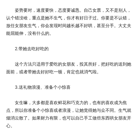
姿势要对，速度要快，态度要诚恳。自己女票，又不是别人，
认个错没啥，重点是她不生气，你才有好日子过。你要是不认错，
放任女朋友生气，你会发现时间越长越不好哄，甚至分手。大丈夫
能屈能伸，没有什么的。
2.带她去吃好吃的
这个方法只适用于爱吃的女朋友，投其所好，把好吃的送到她
面前，或者带她去好好吃一顿，肯定也就消气啦。
3.送礼物浪漫、准备个小惊喜
女生嘛，大多都是喜欢鲜花和巧克力的，也有的喜欢成为焦
点，所以你准备个小惊喜或者浪漫，让她觉得她与众不同。生气就
烟消云散了。如果财力有限，也可以自己手工做些东西哄女朋友开
心。