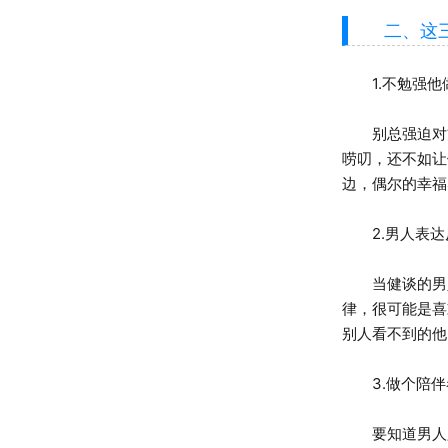
二、这三
1.不勉强他
别总强迫对方
唠叨，还不如让
边，偶尔的幸福
2.男人表达
当健谈的男人
律，很可能是喜
别人看不到的他
3.做个陪伴
要知道男人只