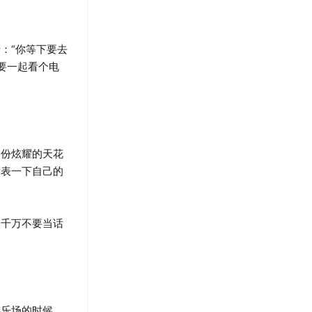
：“你等下要去
要一起看个电
份炫耀的天花
发表一下自己的
千万不要当话
乐场的时候，