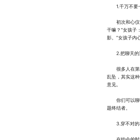
1.千万不要
初次和心仪的
干嘛？”女孩子
影。”女孩子内
2.把聊天的
很多人在第一
乱坠，其实这种
意见。
你们可以聊一
题终结者。
3.穿不对的
在约会的时候