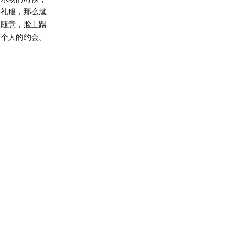
件礼服，那么尴
很随意，脸上踢
两个人的约会。