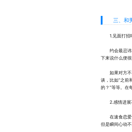
三、和男
1.见面打招
约会最忌讳的
下来说什么便很
如果对方不知
谈，比如“之前
的？”等等。在
2.感情进展
在速食恋爱的
但是瞬间心动不