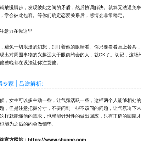
放慢脚步，发现彼此之间的矛盾，然后协调解决。就算无法避免争
，学会彼此包容。等你们确定恋爱关系后，感情会非常稳定。
注意力在你这里
避免一切浪漫的幻想，别盯着他的眼睛看。你只要看看桌上餐具，
现出对周围事物的兴趣远大于眼前约会的人，就OK了。切记，这场
他整晚都在设法让你注意他。
家 | 吕途解析:
，女生可以多主动一些，让气氛活跃一些，这样两个人能够相处的
题，但是注意把握分寸，不要问到一些不该问的问题，让气氛冷下
这样就能懂他的需求，也就能针对性的做出回应，只有正确的回应
也能为之后的约会做铺垫。
站：https://www.shuone.com