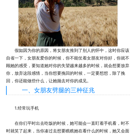
假如因为你的原因，将女朋友推到了别人的怀中，这时你应该
自省一下，女朋友爱你的时候，你不能仗着女朋友对你好，你就不
顾她的感受，要知道她对你的失望越来越多的时候，就会想要放弃
你，放弃这段感情，当你想要挽回的时候，一定要想想，除了挽
回，你还能做些什么，让她抛去对你的成见。
一、女朋友劈腿的三种征兆
1.经常玩手机
在你们平时出去吃饭的时候，她可能会一直盯着手机看，时不
时就笑了起来，当你凑过去想要瞧瞧她在看什么的时候，她又会面