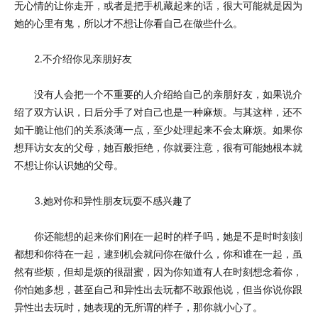
无心情的让你走开，或者是把手机藏起来的话，很大可能就是因为
她的心里有鬼，所以才不想让你看自己在做些什么。
2.不介绍你见亲朋好友
没有人会把一个不重要的人介绍给自己的亲朋好友，如果说介
绍了双方认识，日后分手了对自己也是一种麻烦。与其这样，还不
如干脆让他们的关系淡薄一点，至少处理起来不会太麻烦。如果你
想拜访女友的父母，她百般拒绝，你就要注意，很有可能她根本就
不想让你认识她的父母。
3.她对你和异性朋友玩耍不感兴趣了
你还能想的起来你们刚在一起时的样子吗，她是不是时时刻刻
都想和你待在一起，逮到机会就问你在做什么，你和谁在一起，虽
然有些烦，但却是烦的很甜蜜，因为你知道有人在时刻想念着你，
你怕她多想，甚至自己和异性出去玩都不敢跟他说，但当你说你跟
异性出去玩时，她表现的无所谓的样子，那你就小心了。