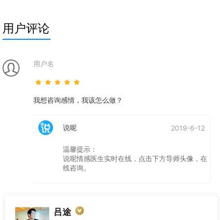
用户评论
用户名
我想咨询感情，我该怎么做？
说呢
2019-6-12
温馨提示：
说呢情感医生实时在线，点击下方导师头像，在
线咨询。
吕途