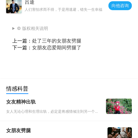
吕途
向他咨询
人们害怕求而不得，于是用逃避，错失一生幸福
© 版权相关说明
上一篇：
处了三年的女朋友劈腿
下一篇：
女朋友恋爱期间劈腿了
情感科普
女友精神出轨
女人无论心理和生理出轨，必定是将感情倾注到另一个人
身上，会产生全方位的变化。作为和她朝夕相处的你，应
该很清楚地感觉她的改变。如果她不是因为你而改变，就
女朋友劈腿
是因为别人而改变。