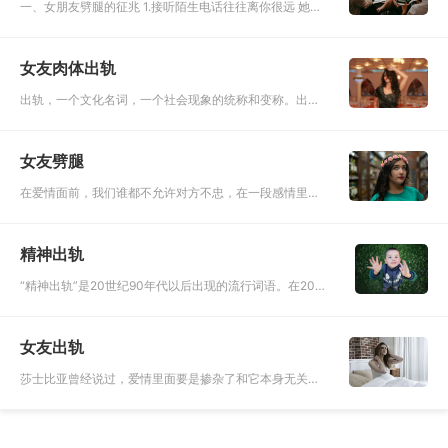
一、女朋友劈腿的征兆 1.接听陌生电话往往离你很远 她打
电话会开始躲开你10米远，并且坚决不让你靠近，如你盯
着她看，她的说话内容就会只说:嗯，好，行，一会再说之
女友肉体出轨
类的话，让你不会听
出轨，一个文化名词，一个社会现象的统称和变称。出轨
一词，源于交通名词，引申到社会婚姻学中来说明一种现
象，也可以区分为精神出轨，身体出轨。出轨一词，起源
女友劈腿
于上世纪九十年代，
在爱情面前，我们谁都不允许对方不忠，在一段感情里
面，难免会有一些矛盾，可能对方遇到了更好的人，遇到
了更年轻的人，就随随便便把自己的决定终生的抛弃掉
精神出轨
了。如果女友真的劈腿了
“精神出轨”是20世纪90年代以后出现的流行词语。在20世
纪90年代后随着改革开放的程度扩大，人们的思想观念解
放，原来那种对相对于婚姻伴侣从一而终的观念受到了挑战
女友出轨
和冲击。离婚率成倍增长。很多男女因为各种不同的原因没
莎士比亚曾经说过，爱情里面要是掺杂了和它本身无关的
算计，那就不是真的爱情。是啊，爱情是需要一心一意的
去为对方付出的，唯有忠诚的真爱才是这段感情最好的归
宿。破镜难重圆，面