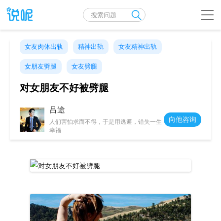
女友肉体出轨
精神出轨
女友精神出轨
女朋友劈腿
女友劈腿
对女朋友不好被劈腿
吕途
向他咨询
人们害怕求而不得，于是用逃避，错失一生
幸福