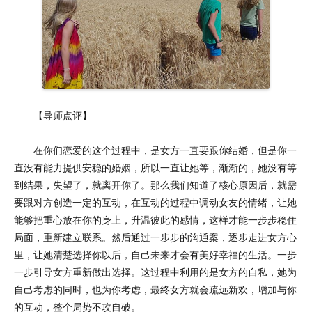
【导师点评】
在你们恋爱的这个过程中，是女方一直要跟你结婚，但是你一
直没有能力提供安稳的婚姻，所以一直让她等，渐渐的，她没有等
到结果，失望了，就离开你了。那么我们知道了核心原因后，就需
要跟对方创造一定的互动，在互动的过程中调动女友的情绪，让她
能够把重心放在你的身上，升温彼此的感情，这样才能一步步稳住
局面，重新建立联系。然后通过一步步的沟通案，逐步走进女方心
里，让她清楚选择你以后，自己未来才会有美好幸福的生活。一步
一步引导女方重新做出选择。这过程中利用的是女方的自私，她为
自己考虑的同时，也为你考虑，最终女方就会疏远新欢，增加与你
的互动，整个局势不攻自破。