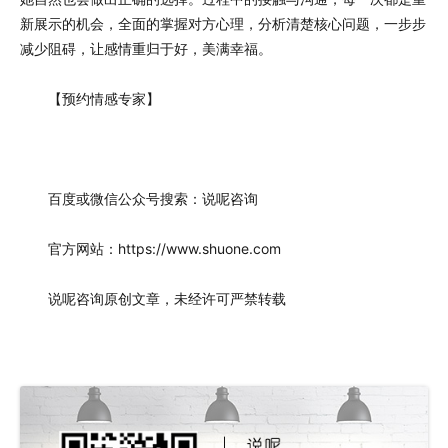
新展示的机会，全面的掌握对方心理，分析清楚核心问题，一步步
减少阻碍，让感情重归于好，美满幸福。
【预约情感专家】
百度或微信公众号搜索：说呢咨询
官方网站：https://www.shuone.com
说呢咨询原创文章，未经许可严禁转载