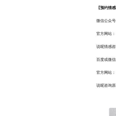
【预约情感
微信公众号
官方网站：https
说呢情感咨询
百度或微信公
官方网站：https
说呢咨询原创