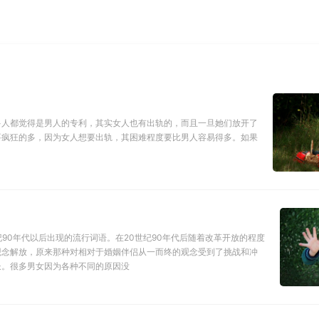
法
办？
多人都觉得是男人的专利，其实女人也有出轨的，而且一旦她们放开了
要疯狂的多，因为女人想要出轨，其困难程度要比男人容易得多。如果
世纪90年代以后出现的流行词语。在20世纪90年代后随着改革开放的程度
观念解放，原来那种对相对于婚姻伴侣从一而终的观念受到了挑战和冲
长。很多男女因为各种不同的原因没