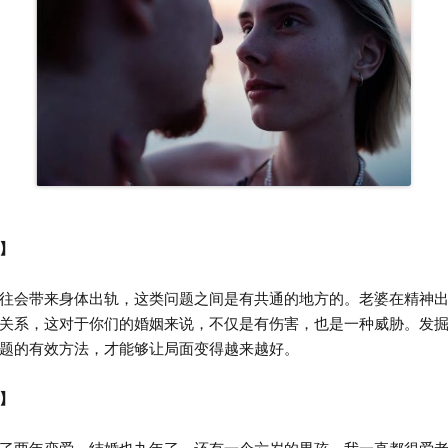
】
会带来身体出轨，这类问题之间是有共通的地方的。老婆在精神出
关系，这对于你们的婚姻来说，不仅是有伤害，也是一种威胁。发
题的有效方法，才能够让局面变得越来越好。
】