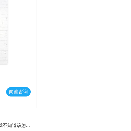
向他咨询
我不知道该怎么