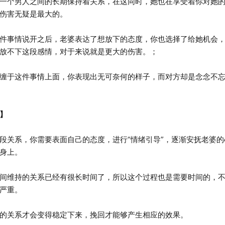
个男人之间的长期保持着关系，在这同时，她也在享受着你对她的
伤害无疑是最大的。
事情说开之后，老婆表达了想放下的态度，你也选择了给她机会，
放不下这段感情，对于来说就是更大的伤害。；
于这件事情上面，你表现出无可奈何的样子，而对方却是念念不忘
】
关系，你需要表面自己的态度，进行“情绪引导”，逐渐安抚老婆的
身上。
维持的关系已经有很长时间了，所以这个过程也是需要时间的，不
严重。
关系才会变得稳定下来，挽回才能够产生相应的效果。