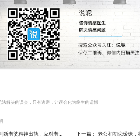
无法解决的误会，只有逃避，让误会化为终生的遗憾
明
判断老婆精神出轨，应对老婆
下一篇：
老公和初恋暧昧，