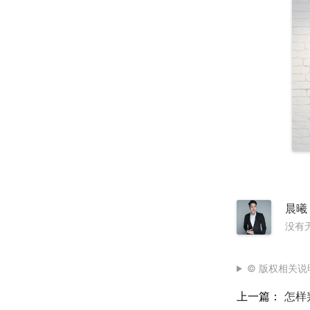
晨曦
没有
© 版权相关说
上一篇：
怎样