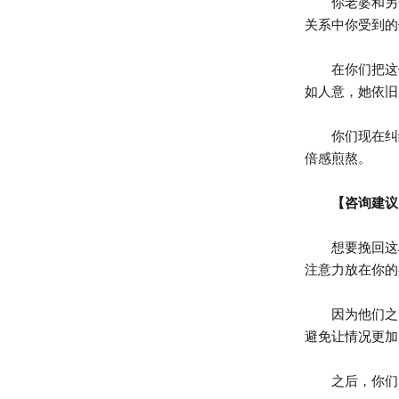
你老婆和另一
关系中你受到的
在你们把这件
如人意，她依旧
你们现在纠缠
倍感煎熬。
【咨询建议
想要挽回这段
注意力放在你的
因为他们之间
避免让情况更加
之后，你们的