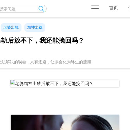
首页
老婆出轨
精神出轨
出轨后放不下，我还能挽回吗？
无法解决的误会，只有逃避，让误会化为终生的遗憾