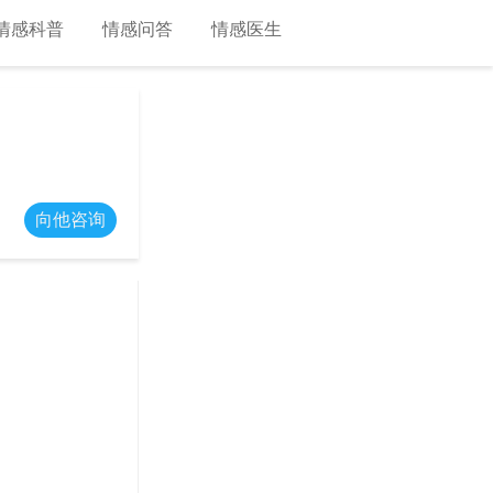
情感科普
情感问答
情感医生
向他咨询