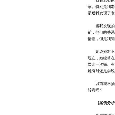
我和老婆谈了
家。特别是我老
最近我发现了老
当我发现的时
前，他们的关系
情愿，但是我知
她说她对不起
现在，她经常在
次比一次痛。有
她有时还是会说
以前我不抽烟
转意吗？
【案例分析