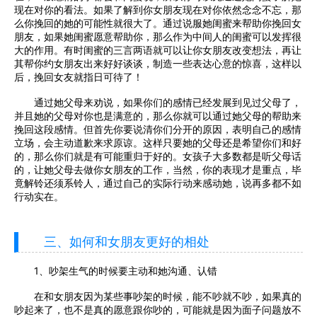
现在对你的看法。如果了解到你女朋友现在对你依然念念不忘，那
么你挽回的她的可能性就很大了。通过说服她闺蜜来帮助你挽回女
朋友，如果她闺蜜愿意帮助你，那么作为中间人的闺蜜可以发挥很
大的作用。有时闺蜜的三言两语就可以让你女朋友改变想法，再让
其帮你约女朋友出来好好谈谈，制造一些表达心意的惊喜，这样以
后，挽回女友就指日可待了！
通过她父母来劝说，如果你们的感情已经发展到见过父母了，
并且她的父母对你也是满意的，那么你就可以通过她父母的帮助来
挽回这段感情。但首先你要说清你们分开的原因，表明自己的感情
立场，会主动道歉来求原谅。这样只要她的父母还是希望你们和好
的，那么你们就是有可能重归于好的。女孩子大多数都是听父母话
的，让她父母去做你女朋友的工作，当然，你的表现才是重点，毕
竟解铃还须系铃人，通过自己的实际行动来感动她，说再多都不如
行动实在。
三、如何和女朋友更好的相处
1、吵架生气的时候要主动和她沟通、认错
在和女朋友因为某些事吵架的时候，能不吵就不吵，如果真的
吵起来了，也不是真的愿意跟你吵的，可能就是因为面子问题放不