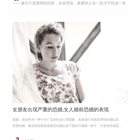
—— 缘分只是懦弱的托辞，生命苦短，跟爱的人在一起才不枉这一世
女朋友出现严重的恐婚,女人婚前恐婚的表现
恐婚，现在作为一种十分广泛的社会心理现象，其表现行为就是害怕结婚以及
厌恶结婚，最后的结果就是推迟结婚以及宁愿自己独身一辈子。可是有些谈恋
爱了，到了谈婚论嫁地步的一些女生