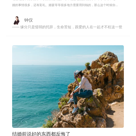
婚的事情很多，还有彩礼、婚宴等等很多地方需要用到钱的，那么这个时候你
们的矛盾就会增多了，有很多谈了好
钟仪
—— 缘分只是懦弱的托辞，生命苦短，跟爱的人在一起才不枉这一世
结婚前说好的东西都反悔了