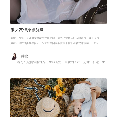
被女友催婚很犹豫
催婚，作为一个亲朋友好友的共同话题，成为了很多年轻人的困扰。现今有很
多在大城市打拼的年轻人，为了过年回家不被父母唠叨和被安排相亲，一些人
选择留在大城市过年。催婚作为一种
钟仪
—— 缘分只是懦弱的托辞，生命苦短，跟爱的人在一起才不枉这一世