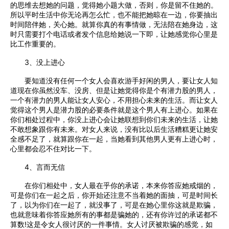
的思维去想她的问题，觉得她小题大做，否则，你是留不住她的。
所以平时生活中你无论再怎么忙，也不能把她晾在一边，你要抽出
时间陪伴她，关心她。就算你真的有事情做，无法陪在她身边，这
时只需要打个电话或者发个信息给她说一下即，让她感觉你心里是
比工作重要的。
3、没上进心
要知道没有任何一个女人会喜欢游手好闲的男人，要让女人知
道现在你虽然没车、没房、但是让她觉得你是个有潜力股的男人，
一个有潜力的男人能让女人安心，不用担心未来的生活。而让女人
觉得这个男人是潜力股的必要条件就是这个男人有上进心。如果在
你们相处过程中，你没上进心会让她联想到你们未来的生活，让她
不敢想象跟你有未来。对女人来说，没有比以后生活糟糕更让她安
全感不足了，就算跟你在一起，当她看到其他男人更有上进心时，
心里都会忍不住对比一下。
4、言而无信
在你们相处中，女人最在乎你的承诺，本来你答应她戒烟的，
可是你们在一起之后，你开始还注意不当着她的面抽，可是时间长
了，以为你们在一起了，就没事了，可是在她心里你这就是欺骗，
也就意味着你答应她所有的事都是骗她的，还有你许过的承诺都不
算数!这是令女人很讨厌的一件事情。女人讨厌被欺骗的感觉，如