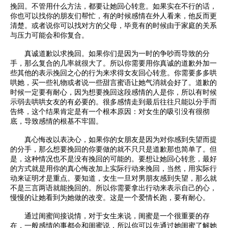
挽回。不管用什么方法，都要让她回心转意。如果实在不行的话，
你也可以找你的朋友们帮忙，有的时候感情在外人看来，他反而更
清楚。或者说你可以找对方的父母，毕竟有的时候由于家庭的关系
与压力可能会和你复合。
真诚道歉以求挽回。如果你们是因为一时的争吵而导致的分
手，那么复合的几率就很大了。所以你需要用你真诚的道歉外加一
些其他的表示挽回之心的行为来求得女友回心转意。你需要多多哄
哄她，买一些礼物或者说一些甜言蜜语让她气消就会好了。道歉的
时候一定要有耐心，因为想要挽回这段感情的人是你，所以有时候
示弱去哄哄女友的有必要的。很多感情走到最后往往只能以分手而
告终，这个结果肯定是有一个根本原因：对女生的吸引没有很彻
底，导致感情的根基不牢固。
真心悔改以表决心，如果你的女朋友是因为对你感到失望而提
的分手，那么想要挽回的你要做的就不只只是道歉那也简单了。但
是，这种情况也不是没有挽回的可能的。要想让她回心转意，最好
的方式就是用你的真心悔改加上实际行动来挽回，当然，用实际行
动来证明才是重点。要知道，女生一旦对男朋友感到失望，那么就
不是三言两语就能挽回的。所以你需要拿出行动来表示自己的心，
慢慢的让她看到为她做的改变。这是一个爱情长跑，要有耐心。
通过闺蜜间接说情，对于女生来说，闺蜜是一个很重要的存
在，一般感情的事都会和闺蜜说，所以你可以先通过她闺蜜了解她