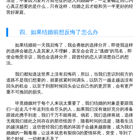
清楚，不要因为爱对方就仓促的进入到婚姻中，一定要确定自己内
心真正想要的是什么，只有这样，结婚之后才能和另一半更好的经
营好家庭。
四、如果结婚前想反悔了怎么办
如果结婚前一天我后悔了，我会勇敢的选择分开，即使我这样
的选择会被恋人及其家人不理解，甚至会会背上“逃婚”的骂名，即
使会饱受非议，我也会选择分开，跟曾经的恋人讲清楚自己的想
法。
我们都知道这世界上没有后悔药，所以，当我们意识到前方的
道路不是我们想要的，就要抓紧时间调头，以防万一越走越远没有
回头的机会，以至于到那时候回头会让自己伤的更厉害，会有更严
重不可挽回的损失。
毕竟婚姻对于每个人来说太重要了，我们结婚的对象是要跟我
们一起走几十年走到生命尽头的人，如果我们没有做好充分的准备
跟彼此携手到老，我们千万不能将就。倘若，我们选择将就，选择
无视我们彼此之间存在的那些怪因子，随着时间的流逝，随着生活
的越演越烈，这些曾经我们忽视的坏因子会越来越膨胀，成为我们
婚姻的一颗毒瘤，让这本就患有裂痕G的爱情坏死，突变，等到了
那个时候，一切都来不及了。