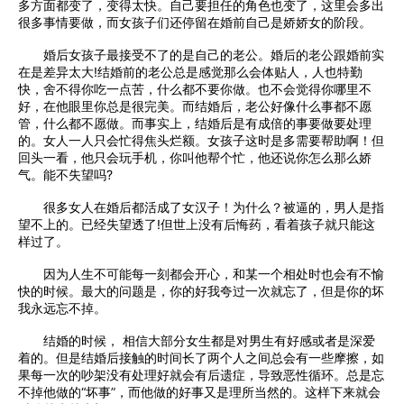
多方面都变了，变得太快。自己要担任的角色也变了，这里会多出
很多事情要做，而女孩子们还停留在婚前自己是娇娇女的阶段。
婚后女孩子最接受不了的是自己的老公。婚后的老公跟婚前实
在是差异太大!结婚前的老公总是感觉那么会体贴人，人也特勤
快，舍不得你吃一点苦，什么都不要你做。也不会觉得你哪里不
好，在他眼里你总是很完美。而结婚后，老公好像什么事都不愿
管，什么都不愿做。而事实上，结婚后是有成倍的事要做要处理
的。女人一人只会忙得焦头烂额。女孩子这时是多需要帮助啊！但
回头一看，他只会玩手机，你叫他帮个忙，他还说你怎么那么娇
气。能不失望吗?
很多女人在婚后都活成了女汉子！为什么？被逼的，男人是指
望不上的。已经失望透了!但世上没有后悔药，看着孩子就只能这
样过了。
因为人生不可能每一刻都会开心，和某一个相处时也会有不愉
快的时候。最大的问题是，你的好我夸过一次就忘了，但是你的坏
我永远忘不掉。
结婚的时候， 相信大部分女生都是对男生有好感或者是深爱
着的。但是结婚后接触的时间长了两个人之间总会有一些摩擦，如
果每一次的吵架没有处理好就会有后遗症，导致恶性循环。总是忘
不掉他做的“坏事”，而他做的好事又是理所当然的。这样下来就会