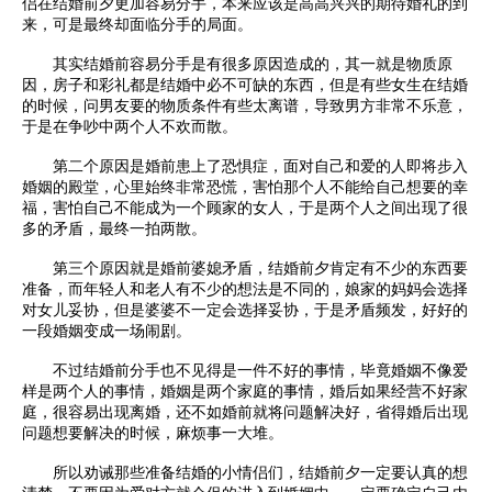
侣在结婚前夕更加容易分手，本来应该是高高兴兴的期待婚礼的到
来，可是最终却面临分手的局面。
其实结婚前容易分手是有很多原因造成的，其一就是物质原
因，房子和彩礼都是结婚中必不可缺的东西，但是有些女生在结婚
的时候，问男友要的物质条件有些太离谱，导致男方非常不乐意，
于是在争吵中两个人不欢而散。
第二个原因是婚前患上了恐惧症，面对自己和爱的人即将步入
婚姻的殿堂，心里始终非常恐慌，害怕那个人不能给自己想要的幸
福，害怕自己不能成为一个顾家的女人，于是两个人之间出现了很
多的矛盾，最终一拍两散。
第三个原因就是婚前婆媳矛盾，结婚前夕肯定有不少的东西要
准备，而年轻人和老人有不少的想法是不同的，娘家的妈妈会选择
对女儿妥协，但是婆婆不一定会选择妥协，于是矛盾频发，好好的
一段婚姻变成一场闹剧。
不过结婚前分手也不见得是一件不好的事情，毕竟婚姻不像爱
样是两个人的事情，婚姻是两个家庭的事情，婚后如果经营不好家
庭，很容易出现离婚，还不如婚前就将问题解决好，省得婚后出现
问题想要解决的时候，麻烦事一大堆。
所以劝诫那些准备结婚的小情侣们，结婚前夕一定要认真的想