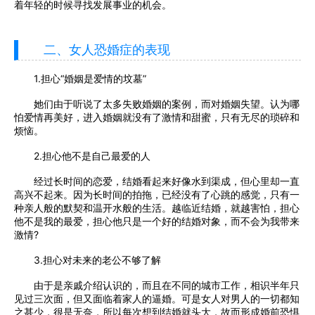
着年轻的时候寻找发展事业的机会。
二、女人恐婚症的表现
1.担心“婚姻是爱情的坟墓”
她们由于听说了太多失败婚姻的案例，而对婚姻失望。认为哪
怕爱情再美好，进入婚姻就没有了激情和甜蜜，只有无尽的琐碎和
烦恼。
2.担心他不是自己最爱的人
经过长时间的恋爱，结婚看起来好像水到渠成，但心里却一直
高兴不起来。因为长时间的拍拖，已经没有了心跳的感觉，只有一
种亲人般的默契和温开水般的生活。越临近结婚，就越害怕，担心
他不是我的最爱，担心他只是一个好的结婚对象，而不会为我带来
激情?
3.担心对未来的老公不够了解
由于是亲戚介绍认识的，而且在不同的城市工作，相识半年只
见过三次面，但又面临着家人的逼婚。可是女人对男人的一切都知
之甚少，很是无奈，所以每次想到结婚就头大，故而形成婚前恐惧