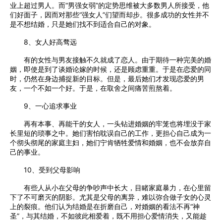
业上超过男人。而“男强女弱”的定势思维被大多数男人所接受，他
们好面子，因而对那些“强女人”们望而却步。很多成功的女性并不
是不想结婚，只是她们找不到适合自己的对象。
8、女人好高骛远
有的女性与男友接触不久就成了恋人。由于期待一种完美的婚
姻，即使是到了谈婚论嫁的时候，还是顾虑重重。于是在恋爱的同
时，仍然在身边捕捉新的目标。但是，最后她们才发现恋爱的男
友，一个不如一个好。于是，在取舍之间痛苦煎熬着。
9、一心追求事业
再有本事、再能干的女人，一头钻进婚姻的牢笼也将埋没于家
长里短的琐事之中。她们害怕耽误自己的工作，更担心自己成为一
个彻头彻尾的家庭主妇，她们宁肯牺牲爱情和婚姻，也不会放弃自
己的事业。
10、受到父母影响
有些人从小在父母的争吵声中长大，目睹家庭暴力，在心里留
下了不可磨灭的阴影。尤其是父母的离异，难以弥合做子女的心灵
上的裂痕。他们认为结婚是在折磨自己，对婚姻的看法不再“神
圣”，与其结婚，不如彼此相爱着，既不用担心爱情消失，又能趁