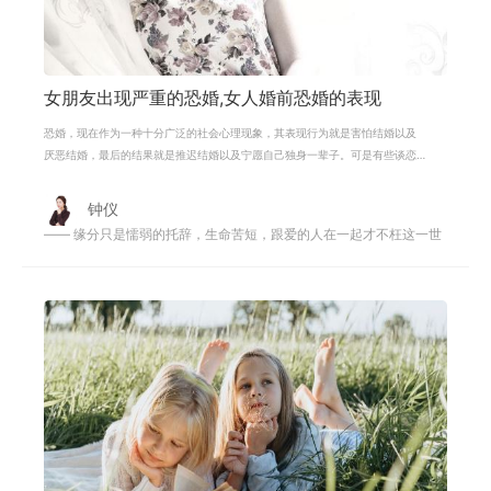
女朋友出现严重的恐婚,女人婚前恐婚的表现
恐婚，现在作为一种十分广泛的社会心理现象，其表现行为就是害怕结婚以及
厌恶结婚，最后的结果就是推迟结婚以及宁愿自己独身一辈子。可是有些谈恋
爱了，到了谈婚论嫁地步的一些女生
钟仪
—— 缘分只是懦弱的托辞，生命苦短，跟爱的人在一起才不枉这一世