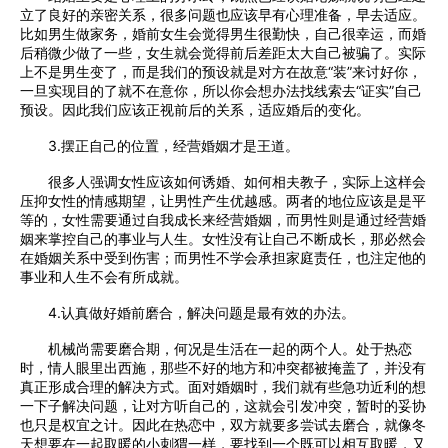
立了良好的亲密关系，很多问题也应该早有心理准备，早去适应。
比如男生做家务，婚前女生会觉得男生很勤快，自己很幸运，而婚
后稍微少做了一些，女生就会觉得前后差距太大自己被骗了。实际
上不是男生变了，而是我们的预设就是对方在故意“装”来讨好你，
一旦实现目的了就不在意你，所以你会想办法找线索去“证实”自己
预设。因此我们应该正视前后的关系，适应婚后的变化。
3.摆正自己的位置，经营婚姻才是王道。
很多人强调女性应该如何诱婚、如何相夫教子，实际上这样会
压抑女性的情感期望，让男性产生优越感。两者的地位应该是是平
等的，女性需要通过自我成长来经营婚姻，而男性则是通过经营婚
姻来掌控自己的事业与人生。女性没有让自己不断成长，那必然会
在婚姻关系中受到伤害；而男性不学会承担家庭责任，也注定他的
事业和人生不会有所成就。
4.认真做好婚前磨合，解决问题是最有效的办法。
机械尚需要磨合期，何况是生活在一起的两个人。处于热恋
时，情人眼里出西施，那些不好的地方和冲突都被掩盖了，并没有
真正形成合理的解决方式。面对婚姻时，我们就有些急功近利的想
一下子解决问题，让对方听自己的，这就会引发冲突，暂时的妥协
也只是权宜之计。因此在热恋中，双方就要多尝试去磨合，就像冬
天想要在一起取暖的小刺猬一样，要找到一个既可以相互取暖，又