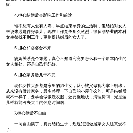
症。
4.担心结婚后会影响工作和前途
谁不想有人爱有人疼，早点结束单身的生活啊，但结婚对女人
来说未必是件好事儿。现在工作竞争那么激烈，很多刚毕业的本科
女生都找不到工作，更别提结婚后的女人了。
5.担心和婆婆合不来
婆媳关系是个难题，真心不知道究竟要怎么和一个原本陌生的
女人相处。还是自己妈妈好。
6.担心家务活儿干不完
现代女性大多都是家里的独生女，从小被父母视为掌上明珠，
从来没有做过家务，最多整理一下自己的小屋什么的。可是结婚后
就不一样了，要学会做饭洗衣服，还要拖地板，清理房间，光是这
几样就能占去大半的休息时间啊。
7.担心婚后不自由
一向自由惯了，真要结婚生子，规规矩矩做居家女人还真受不
了。