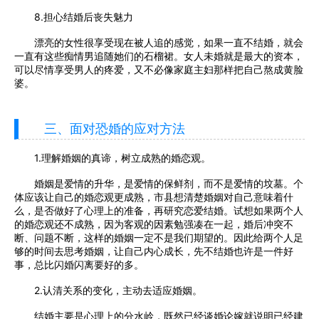
8.担心结婚后丧失魅力
漂亮的女性很享受现在被人追的感觉，如果一直不结婚，就会
一直有这些痴情男追随她们的石榴裙。女人未婚就是最大的资本，
可以尽情享受男人的疼爱，又不必像家庭主妇那样把自己熬成黄脸
婆。
三、面对恐婚的应对方法
1.理解婚姻的真谛，树立成熟的婚恋观。
婚姻是爱情的升华，是爱情的保鲜剂，而不是爱情的坟墓。个
体应该让自己的婚恋观更成熟，市县想清楚婚姻对自己意味着什
么，是否做好了心理上的准备，再研究恋爱结婚。试想如果两个人
的婚恋观还不成熟，因为客观的因素勉强凑在一起，婚后冲突不
断、问题不断，这样的婚姻一定不是我们期望的。因此给两个人足
够的时间去思考婚姻，让自己内心成长，先不结婚也许是一件好
事，总比闪婚闪离要好的多。
2.认清关系的变化，主动去适应婚姻。
结婚主要是心理上的分水岭，既然已经谈婚论嫁就说明已经建