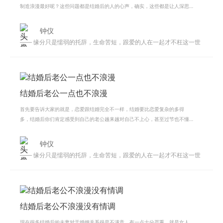
制造浪漫最好呢？这些问题都是结婚后的人的心声，确实，这些都是让人深思
熟虑的问题，婚后生活不可能一直那
钟仪
—— 缘分只是懦弱的托辞，生命苦短，跟爱的人在一起才不枉这一世
结婚后老公一点也不浪漫
首先要告诉大家的就是，恋爱跟结婚完全不一样，结婚要比恋爱复杂的多得
多，结婚后你们肯定感受到自己的老公越来越对自己不上心，甚至过节也不懂
浪漫，也不会送点小礼物什么的等等，
钟仪
—— 缘分只是懦弱的托辞，生命苦短，跟爱的人在一起才不枉这一世
结婚后老公不浪漫没有情调
现在很多结婚后的夫妻对于婚姻关系很是不满意，有一点十分严重，就是女人