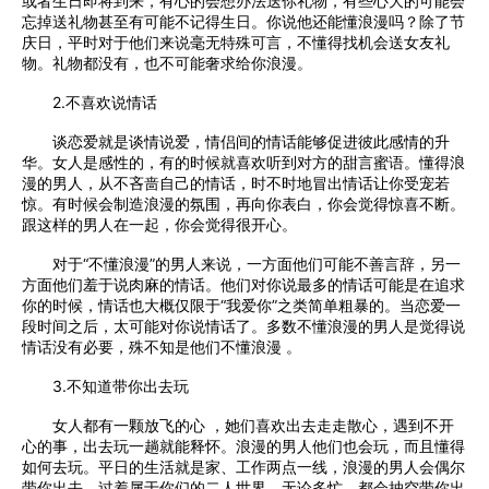
或者生日即将到来，有心的会想办法送你礼物，有些心大的可能会
忘掉送礼物甚至有可能不记得生日。你说他还能懂浪漫吗？除了节
庆日，平时对于他们来说毫无特殊可言，不懂得找机会送女友礼
物。礼物都没有，也不可能奢求给你浪漫。
2.不喜欢说情话
谈恋爱就是谈情说爱，情侣间的情话能够促进彼此感情的升
华。女人是感性的，有的时候就喜欢听到对方的甜言蜜语。懂得浪
漫的男人，从不吝啬自己的情话，时不时地冒出情话让你受宠若
惊。有时候会制造浪漫的氛围，再向你表白，你会觉得惊喜不断。
跟这样的男人在一起，你会觉得很开心。
对于“不懂浪漫”的男人来说，一方面他们可能不善言辞，另一
方面他们羞于说肉麻的情话。他们对你说最多的情话可能是在追求
你的时候，情话也大概仅限于“我爱你”之类简单粗暴的。当恋爱一
段时间之后，太可能对你说情话了。多数不懂浪漫的男人是觉得说
情话没有必要，殊不知是他们不懂浪漫 。
3.不知道带你出去玩
女人都有一颗放飞的心 ，她们喜欢出去走走散心，遇到不开
心的事，出去玩一趟就能释怀。浪漫的男人他们也会玩，而且懂得
如何去玩。平日的生活就是家、工作两点一线，浪漫的男人会偶尔
带你出去，过着属于你们的二人世界。无论多忙，都会抽空带你出