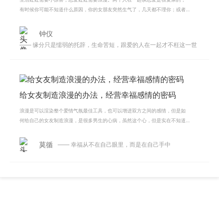
有时候你可能不知道什么原因，你的女朋友突然生气了，几天都不理你；或者
无缘无故跟你吵架。那么，首先你要
钟仪
—— 缘分只是懦弱的托辞，生命苦短，跟爱的人在一起才不枉这一世
给女友制造浪漫的办法，经营幸福感情的密码
浪漫是可以渲染整个爱情气氛最佳工具，也可以增进双方之间的感情，但是如
何给自己的女友制造浪漫，是很多男生的心病，虽然这个心，但是实在不知道
具体该怎么做来讨自家女友的欢心呢
莫循
—— 幸福从不在自己眼里，而是在自己手中