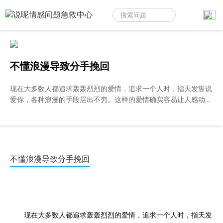
不懂浪漫导致分手挽回
现在大多数人都追求轰轰烈烈的爱情，追求一个人时，指天发誓说
爱你，各种浪漫的手段层出不穷。这样的爱情确实容易让人感动，
可好的感情，久处不厌才是真情。浪漫总是令人无法拒绝， ...
不懂浪漫导致分手挽回
现在大多数人都追求轰轰烈烈的爱情，追求一个人时，指天发