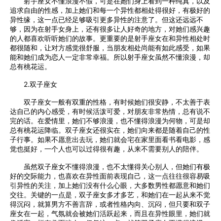
射手座女不懂浪漫不假，可是在她们身上看到一种纯真，以及
追求自由的性感，加上她们和每一个异性都相处得很好，有极好的
异性缘，这一点已经足够吸引更多异性的注意了。但这还远远不
够，因为在射手女身上，还有很多让人好奇的地方，对她们感兴趣
的人都喜欢听听她们的故事。更重要的是射手座女在和异性相处时
都很随和，让对方感觉很舒服，当朋友相处尚能有如此感受，如果
能和她们成为恋人一定非常幸福。所以射手座女虽然不懂浪漫，却
总有桃花运。
2.双子座女
双子座女一般有双重的性格，有时候她们很安静，不太善于表
达自己的内心感受，有时候活泼可爱，对朋友非常热情，总有说不
完的话。在爱情里，她们不够浪漫，也不懂得浪漫为何物，可是却
总有桃花运降临。双子座女还很实在，她们向来都是随着自己的性
子行事。如果不愿意出去玩，她们就会宅在家里面看书看电影，感
觉也挺好，一个人也可以过得很有趣，从来不需要别人的陪伴。
虽然双子座女不懂得浪漫，也不太懂得关心别人，但她们有极
好的交际能力，也喜欢在异性面前表现自己，这一点往往很容易吸
引异性的关注，加上她们没有什么心眼，大多数男性都愿意和她们
交往。关键的一点是，双子座女多才多艺，和她们在一起从来不觉
得沉闷，就算男方不善言辞，或者性格内向、沉闷，但只要和双子
座女在一起，气氛就会被她们活跃起来，而且在异性眼里，她们就