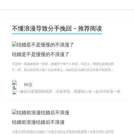
不懂浪漫导致分手挽回 - 推荐阅读
结婚是不是慢慢的不浪漫了
不是每一段婚姻都是一样的，婚姻对于每个人来说，其定义、憧憬以及规划都
不一样，那么有些男人就十分会来事儿，例如说在结婚纪念日给妻子制造浪
漫，那么有些男人就无动于衷，就什么
钟仪
—— 缘分只是懦弱的托辞，生命苦短，跟爱的人在一起才不枉这一世
结婚前浪漫结婚后不浪漫
夫妻之间到底该怎么相处？夫妻之间怎么才能更加恩爱呢？夫妻之间什么时候