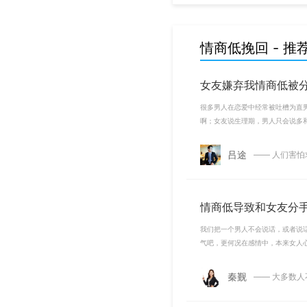
情商低挽回 - 推
女友嫌弃我情商低被
很多男人在恋爱中经常被吐槽为直男
啊；女友说生理期，男人只会说多
吕途
—— 人们害
情商低导致和女友分
我们把一个男人不会说话，或者说
气吧，更何况在感情中，本来女人
秦觐
—— 大多数