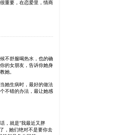
很重要，在恋爱里，情商
候不舒服喝热水，也的确
你的女朋友，告诉你她身
教她。
当她生病时，最好的做法
个不错的办法，最让她感
话，就是“我最近又胖
意了，她们绝对不是要你去