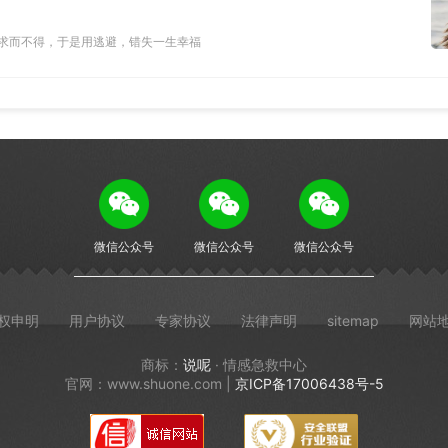
怕求而不得，于是用逃避，错失一生幸福
微信公众号
微信公众号
微信公众号
权申明
用户协议
专家协议
法律声明
sitemap
网站
商标：
说呢
· 情感急救中心
官网：www.shuone.com |
京ICP备17006438号-5