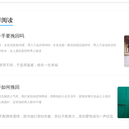
荐阅读
分手要挽回吗
，女友说发烧39度，男人只会回答666；女友说某一家店的甜品很好吃，男人只会说你去吃
和热水，女人真的是想和男人叙述
怕求而不得，于是用逃避，错失一生幸福
手如何挽回
话总能把人气死，我们就说他是情商低，情商低的人在生活中，跟朋友聊天也会让人很生
心海底针，还有强的男人根本不懂
人不配拥有爱情，因为他们害怕失败，所以不敢努力，直到爱情成为一声叹息