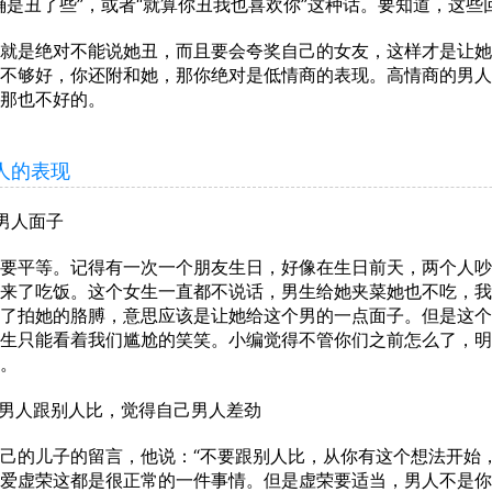
确是丑了些”，或者“就算你丑我也喜欢你”这种话。要知道，这些
是绝对不能说她丑，而且要会夸奖自己的女友，这样才是让她
不够好，你还附和她，那你绝对是低情商的表现。高情商的男人
那也不好的。
人的表现
男人面子
平等。记得有一次一个朋友生日，好像在生日前天，两个人吵
来了吃饭。这个女生一直都不说话，男生给她夹菜她也不吃，我
了拍她的胳膊，意思应该是让她给这个男的一点面子。但是这个
生只能看着我们尴尬的笑笑。小编觉得不管你们之前怎么了，明
。
男人跟别人比，觉得自己男人差劲
的儿子的留言，他说：“不要跟别人比，从你有这个想法开始，
爱虚荣这都是很正常的一件事情。但是虚荣要适当，男人不是你