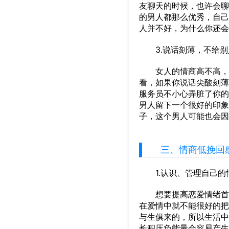
友聊天的时候，也许会聊
的男人都那么优秀，自己
人并不好，为什么你还会
3.说话刻薄，不给别
女人的情商高不高，她
看，如果你说话尖酸刻薄
服务员不小心弄脏了你的
男人留下一个很好的印象
子，这个男人可能也会因
三、情商低挽回感
1.认识、管理自己的
想要提高恋爱情绪首先
在爱情中就不能很好的把
与生俱来的，所以生活中
长积压负能量会容易产生