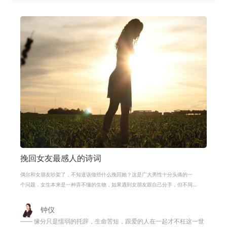
挽回女友最感人的诗词
偶尔和女朋友吵架了，不知道该做些什么挽回她？这是广大男性十分头痛的一
个问题，女生本来是一种弄不懂的生物，如果遇到女朋友跟自己分手，但不同
意分手的你，又知道能做些什么或者
钟仪
—— 缘分只是懦弱的托辞，生命苦短，跟爱的人在一起才不枉这一世