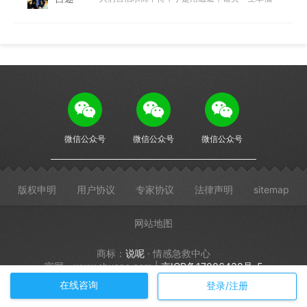
微信公众号
微信公众号
微信公众号
版权申明
用户协议
专家协议
法律声明
sitemap
网站地图
商标：
说呢
· 情感急救中心
官网：www.shuone.com |
京ICP备17006438号-5
在线咨询
登录/注册