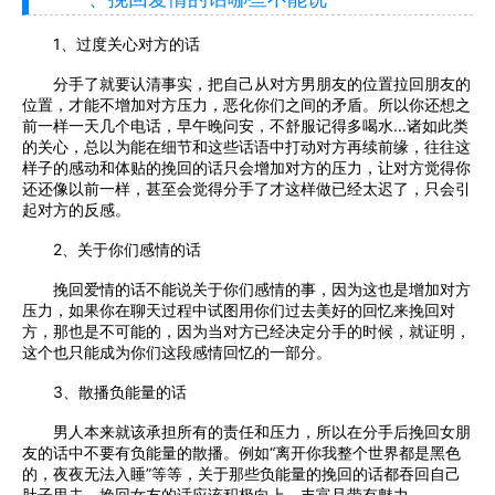
1、过度关心对方的话
分手了就要认清事实，把自己从对方男朋友的位置拉回朋友的
位置，才能不增加对方压力，恶化你们之间的矛盾。所以你还想之
前一样一天几个电话，早午晚问安，不舒服记得多喝水...诸如此类
的关心，总以为能在细节和这些话语中打动对方再续前缘，往往这
样子的感动和体贴的挽回的话只会增加对方的压力，让对方觉得你
还还像以前一样，甚至会觉得分手了才这样做已经太迟了，只会引
起对方的反感。
2、关于你们感情的话
挽回爱情的话不能说关于你们感情的事，因为这也是增加对方
压力，如果你在聊天过程中试图用你们过去美好的回忆来挽回对
方，那也是不可能的，因为当对方已经决定分手的时候，就证明，
这个也只能成为你们这段感情回忆的一部分。
3、散播负能量的话
男人本来就该承担所有的责任和压力，所以在分手后挽回女朋
友的话中不要有负能量的散播。例如“离开你我整个世界都是黑色
的，夜夜无法入睡”等等，关于那些负能量的挽回的话都吞回自己
肚子里去。挽回女友的话应该积极向上，丰富且带有魅力。