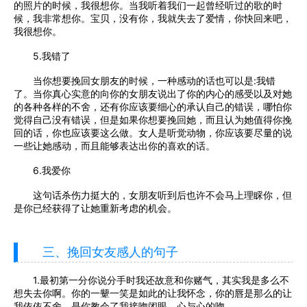
的照片的时候，我很想你。当我听着我们一起曾经听过的歌的时
候，我非常想你。宝贝，没有你，我就失去了爱情，你快回来吧，
我很想你。
5.我错了
当你想要挽回女朋友的时候，一种感动的话也可以是:我错
了。当你真心实意的向你的女朋友说出了你的内心的感受以及对她
的各种各样的不舍，还有你应该要细心的承认自己的错误，哪怕你
觉得自己没有错误，但是如果你想要挽回她，而且认为她值得你挽
回的话，你也应该要这么做。女人是听觉动物，你应该要尽量的说
一些让她感动，而且能够表达出你的喜欢的话。
6.我爱你
这句话杀伤力挺大的，女朋友听到后也许不会马上理睬你，但
是你已经获得了让她重新考虑的机会。
三、挽回女友感人的句子
1.最初第一分你说分手时我还故意和你赌气，其实我是多么不
想失去你啊。你的一颦一笑是如此的让我怀念，你的唇是那么的让
我依依不舍，是你教会了我接吻闭眼，心与心的吻。