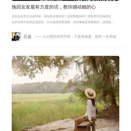
挽回女友最有力度的话，教你撼动她的心
但女友去意已决的时候，还有机会挽回吗？还能够挽回吗？很多男生在挽回女
友的过程中容易走进误区，对方越是想要逃离，你好像越是想要挽回，这就是
需求感太重的问题了。 感情像弹簧，
吕途
—— 人们害怕求而不得，于是用逃避，错失一生幸福