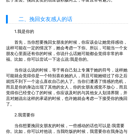
二、挽回女友感人的话
1.我是你的
首先，当你想要挽回女朋友的时候，你应该会让她觉得感动，
这样可能在一定的情况下，她会考虑一下你。所以，可能当一个女
朋友心里面还有你的时候，你说什么话她可能都会觉得非常的幸
福。比如，你可以尝试一下这么说:我是你的。
当你这么说的时候，等于将自己划上专属于她的符号，这样她
可能就会觉得你是一个特别喜欢她的人，而且可能她错过了你之后
就找不到下一个这么喜欢自己的人了。当你们遭遇了情感的危机，
而且是你的身边出现了其他的女人，你的女朋友感觉不放心，而且
觉得你已经变心了的时候，你应该及时的与其他女人划清界限，并
且对她说出这样的承诺的时候，也许她就会考虑一下接受你的挽回
了。
2.我需要你
当你想要挽回女朋友的时候，一些感动的话也可以是:我需要
你。比如，你可以对他说，当我吃饭的时候，我需要你在我身边与