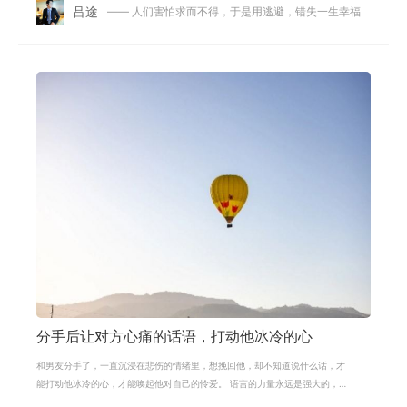
吕途
—— 人们害怕求而不得，于是用逃避，错失一生幸福
分手后让对方心痛的话语，打动他冰冷的心
和男友分手了，一直沉浸在悲伤的情绪里，想挽回他，却不知道说什么话，才
能打动他冰冷的心，才能唤起他对自己的怜爱。 语言的力量永远是强大的，分
手后跟男友的交流，说的每一句话都