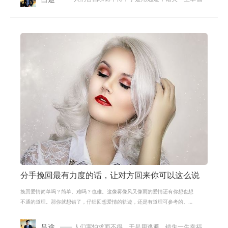
分手挽回最有力度的话，让对方回来你可以这么说
挽回爱情简单吗？简单。难吗？也难。这像雾像风又像雨的爱情还有你想也想
不通的道理。那你就想错了，仔细回想爱情的轨迹，还是有道理可参考的。
但，即使有路可循，也要看你的性格如
吕途
—— 人们害怕求而不得，于是用逃避，错失一生幸福