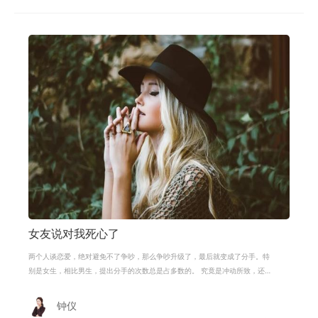
女友说对我死心了
两个人谈恋爱，绝对避免不了争吵，那么争吵升级了，最后就变成了分手。特
别是女生，相比男生，提出分手的次数总是占多数的。 究竟是冲动所致，还是
情绪爆发，或者另有新欢呢？虽然绝
钟仪