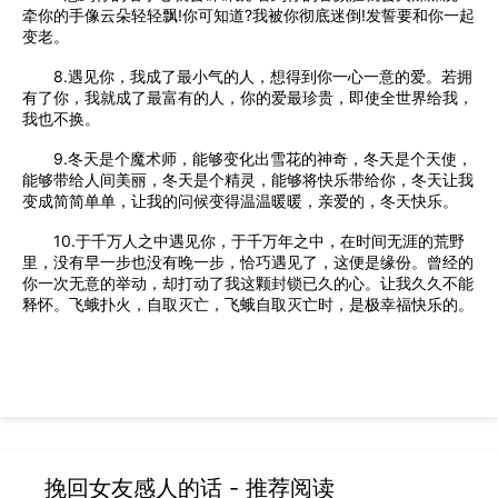
牵你的手像云朵轻轻飘!你可知道?我被你彻底迷倒!发誓要和你一起
变老。
8.遇见你，我成了最小气的人，想得到你一心一意的爱。若拥
有了你，我就成了最富有的人，你的爱最珍贵，即使全世界给我，
我也不换。
9.冬天是个魔术师，能够变化出雪花的神奇，冬天是个天使，
能够带给人间美丽，冬天是个精灵，能够将快乐带给你，冬天让我
变成简简单单，让我的问候变得温温暖暖，亲爱的，冬天快乐。
10.于千万人之中遇见你，于千万年之中，在时间无涯的荒野
里，没有早一步也没有晚一步，恰巧遇见了，这便是缘份。曾经的
你一次无意的举动，却打动了我这颗封锁已久的心。让我久久不能
释怀。飞蛾扑火，自取灭亡，飞蛾自取灭亡时，是极幸福快乐的。
挽回女友感人的话 - 推荐阅读