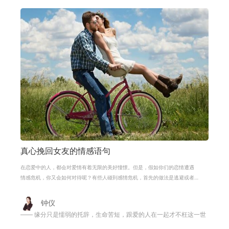
真心挽回女友的情感语句
在恋爱中的人，都会对爱情有着无限的美好憧憬。但是，假如你们的恋情遭遇
情感危机，你又会如何对待呢？有些人碰到感情危机，首先的做法是逃避或者
不予理睬，这往往会导致你们的爱情
钟仪
—— 缘分只是懦弱的托辞，生命苦短，跟爱的人在一起才不枉这一世