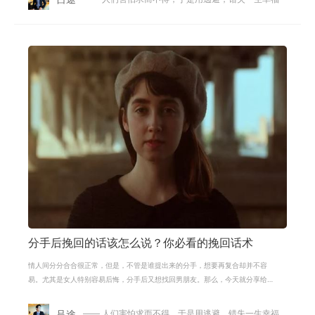
分手后挽回的话该怎么说？你必看的挽回话术
情人间分分合合很正常，但是，不管是谁提出来的分手，想要再复合却并不容
易。尤其是女人特别容易后悔，分手后又想找回男朋友。那么，今天就分享给
女人们一份挽回男友攻略，其实，想
吕途
—— 人们害怕求而不得，于是用逃避，错失一生幸福