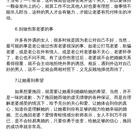
于没有了一个依靠，这时候就会选择去离开这个男人，所以要保持
一颗奋发向上的心，就算工作不比其他人好也要有理想，做事情不
能吊儿郎当，这样的男人才会有魅力，才能让老婆有托付终生的冲
动。
6.别做伤害老婆的事
许多有外遇的女人，很多时候是因为老公对自己不好，当然，
最可能的事是老公做过伤害老婆很深的事。如老公打骂老婆，欺骗
老婆，或是老公在外有情人。或是老公对老婆极不关心，老婆怀孕
了，老公也不问不闻。有了这些伤害过后，老婆就不会把婚姻关系
看得很重，就不会主动地拒绝外界的诱惑。相反，遇到外边对自己
好的男人，说不一定就会两相对照下，义无反顾地择优而待了。
7.让她看到希望
如果想要挽回，就需要让她看到婚姻给她的希望。当然，并不
是一味的道歉，为了挽回她而做的虚无缥缈的各种保证。而是在理
解老婆感受的情况下，给予充分的关心和爱。让她体会到你的真
心，知道你是理解她的，让她看到你有足够的能力给她幸福的婚
姻。怎么挽回老婆？爱情青蛙情感分析师表示，女人不到万不得
已，是不会轻易离婚的，只要你勇于改变，给她足够的信心，挽回
的成功率就非常高。