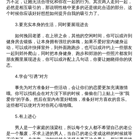
力不足，让她无法合理化和你在一起的行为。其次两人走到一起，
必然是相互吸引的，那说明性格中更多的还是彼此合适的部分。这
个时候你应该好好想想如何提升自我的吸引力了。
3.要充实本身的生活，同时要展现进去
如何挽回老婆，在上班之余，其他的空闲时间，你可以或许到
健身房去锻炼，让本身拥有强壮的体魄，如果不爱好室内健身运
动，可以或许抉择室外，到外面跑跑步，也可以或许约上一些朋友
一起到郊外爬山，同时把本身健身、跑步和郊游的一些照片都发到
朋友圈里展现进去，你可以或许配上几句话，你要让她晓得你的状
态。
4.学会“引诱”对方
事先为对方准备好一些活动，会让你们的恋爱更加充满激情
哦。你可以找机会在对方没下班的时候，偷偷在门上贴上一张“我
爱你”的字条。然后在室内布置好蜡烛，准备好对方喜欢的音乐。
这些都可以使对方对你死心塌地哦。
5.有上进心
男人是一个家庭的顶梁柱，所以每个女人都不希望自己的老公
是一个颓废，不求上进的男人，当自己的老公变成这样的时候就等