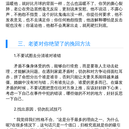
温暖他，就好比月球的背面一样，怎么也温暖不了。你哭的撕心裂
肺，老公在旁边居然毫无反应，更别说来安慰。他不说话，不露心
声，不抱怨不指责，这个好比鬼魂出没一样。你提任何要求，他不
发表意见，也不去满足你；你任何抱怨指责，他连解释哪怕是反击
呢也没有；你逼迫他，他都不会离家出走，就死硬扛到底。
三、老婆对你绝望了的挽回方法
1.不要试图去分清谁对谁错
矛盾不像身体受的伤，能够自行痊愈，而是要靠人主动去处
理，才能解决问题。在遇到家庭矛盾时，切勿和对方争论得面红耳
赤，拼了命想分出个谁是谁非，否则只能让夫妻关系闹得越来越
僵。婚姻中没有对与错，只有谁先让步、谁爱的更多而已。在爆发
矛盾的时候，不要试图把责任往对方身上推，应该好好静下心来，
考虑一下自己在事件中犯的错误，哪些做的不对的地方，好好反思
一下自己。
2.找出原因，切勿乱试技巧
“ 我觉得我们性格不合。”这是分手最多的理由之一。为什么
呢?在很多情况下，这句话只是一个借口，归根究底就是你的吸引