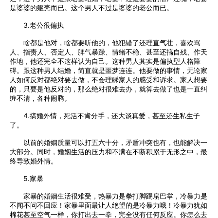
是婆婆的躯壳而已。这个男人不过是婆婆的老公而已。
3.老公很偏执
啥都是他对，啥都要听他的，他犯错了还理直气壮，喜欢骂
人、指责人、否定人、脾气暴躁、情绪不稳、甚至还搞自残、作天
作地，他还完全不这样认为自己。这种男人其实是偏执型人格障
碍。跟这种男人结婚，简直就是噩梦连连。他要做的事情，无论家
人如何反对都绝对要去做，不会理睬家人的感受和诉求。家人想要
的，只要是他反对的，那么绝对很难去办，就算去做了也是一直纠
缠不清，各种闹腾。
4.搞婚外情，死活不肯分手，还大谈真爱，甚至还生私生子
了。
以前的婚姻质量可以打五六十分，矛盾冲突也有，也能解决一
大部分。同时，婚姻生活的压力和不满在不断积累于无形之中，最
终导致婚外情。
5.家暴
家暴的婚姻生活很难受，热暴力是拳打脚踢扇巴掌，冷暴力是
不闻不问不回应！家暴里面最让人绝望的是冷暴力哦！冷暴力犹如
棉花甚至空气一样，你打出去一拳，完全没有任何反应。你怎么去