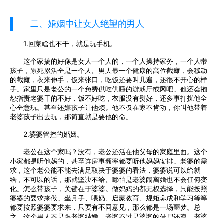
二、婚姻中让女人绝望的男人
1.回家啥也不干，就是玩手机。
这个家搞的好像是女人一个人的，一个人操持家务，一个人带
孩子，累死累活全是一个人。男人最一个健康的高位截瘫，会移动
的截瘫，衣来伸手，饭来张口，吃饭还要叫几遍，还很不开心的样
子。家里只是老公的一个免费供吃供睡的游戏厅或网吧。他还会抱
怨指责老婆干的不好，饭不好吃，衣服没有熨好，还多事打扰他全
心全意玩。甚至还嫌孩子让他烦。他不仅在家不肯动，你叫他带着
老婆孩子出去玩，那简直就是要他的命。
2.婆婆管控的婚姻。
老公在这个家吗？没有，老公还活在他父母的家庭里面。这个
小家都是听他妈的，甚至连房事频率都要听他妈妈安排。老婆的需
求，这个老公能不能去满足取决于婆婆的看法，婆婆说可以给就
给，不可以的话，那就坚决不给。哪怕是老婆闹离婚也不会任何变
化。怎么带孩子，关键在于婆婆。做妈妈的都无权选择，只能按照
婆婆的要求来做。坐月子、喂奶、启蒙教育、规矩养成和学习等等
都要按照婆婆要求来，只要有不同意见，那么都是一场噩梦。总
之，这个男人不是跟老婆结婚，老婆不过是婆婆的借尸还魂，老婆