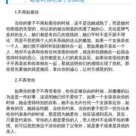
1.不再粘着你
当你的妻子不再粘着你的时候，这不是说她成熟了，而是她对
你彻底的失望的，你以前的做法彻底的伤透了她的心。无论是脾气
多好的女人，她们都是有自己的底线的，她们平时不是不跟不理
论，而是不想把两个人的关系搞的这么的尴尬。如果一个女孩喜欢
一个人，她们恨不得时时刻刻都待在一起，那如果她不喜欢一个
人，绝对不会再和你有任何亲密的动作，就连和你拥抱在一起就会
觉得特别的恶心。这些都是女人们的真实反应。如果你发现你的妻
子不再喜欢和你单独在一起，那就说明你们的感情出现了危机。那
你首先要做的就是挽回，拿出你的诚心，让对方感受的到。
2.不再管你
如果你的妻子不再管着你，给你足够自由的时候，别傻傻的以
为这是一件好事，这说明她已经不爱你了。如果一个女孩喜欢你的
时候，她会变得特别的自私，她不会允许任何一个女孩靠近你，如
果有的话，她就会吃醋，会给你约束。当你的妻子想尽一切办法来
给你约束条约的时候，那是因为她爱你，你应该感到高兴。其实，
只要是约束你、管你的人都是爱你的人，旁人绝对不会插手你的事
情。你可以想想身边干涉你的除了父母外，就是妻子或者是其他的
亲人。