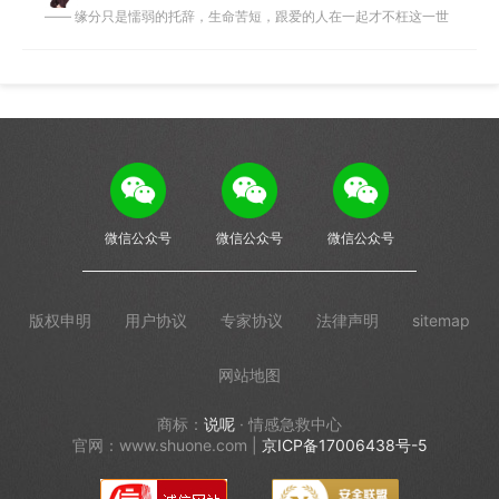
—— 缘分只是懦弱的托辞，生命苦短，跟爱的人在一起才不枉这一世
微信公众号
微信公众号
微信公众号
版权申明
用户协议
专家协议
法律声明
sitemap
网站地图
商标：
说呢
· 情感急救中心
官网：www.shuone.com |
京ICP备17006438号-5