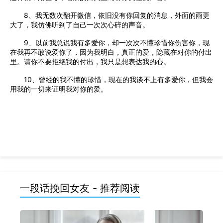
8、我无数次翻开微信，依旧没有你回复的消息，外面的雨更
大了，我仿佛听到了自己一次次心碎的声音。
9、以前我总说我有多爱你，却一次次不懂珍惜你伤害你，现
在我再不敢说爱你了，因为我明白，真正的爱，隐藏在对你的付出
里。请你不要拒绝我的付出，我只是想表达我的心。
10、曾经的我不懂的珍惜，现在的我谈不上有多爱你，但我会
用我的一切来证明我对你的爱。
一段话挽回女友 - 推荐阅读