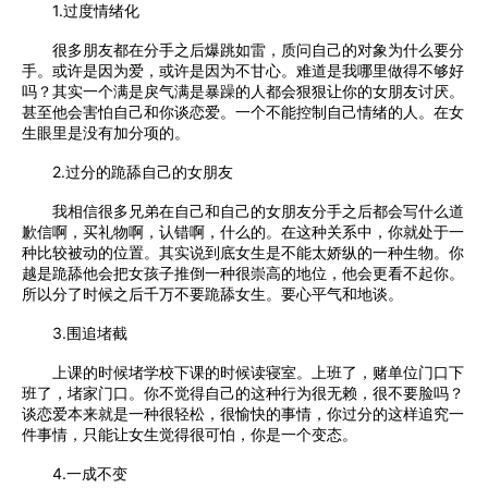
1.过度情绪化
很多朋友都在分手之后爆跳如雷，质问自己的对象为什么要分
手。或许是因为爱，或许是因为不甘心。难道是我哪里做得不够好
吗？其实一个满是戾气满是暴躁的人都会狠狠让你的女朋友讨厌。
甚至他会害怕自己和你谈恋爱。一个不能控制自己情绪的人。在女
生眼里是没有加分项的。
2.过分的跪舔自己的女朋友
我相信很多兄弟在自己和自己的女朋友分手之后都会写什么道
歉信啊，买礼物啊，认错啊，什么的。在这种关系中，你就处于一
种比较被动的位置。其实说到底女生是不能太娇纵的一种生物。你
越是跪舔他会把女孩子推倒一种很崇高的地位，他会更看不起你。
所以分了时候之后千万不要跪舔女生。要心平气和地谈。
3.围追堵截
上课的时候堵学校下课的时候读寝室。上班了，赌单位门口下
班了，堵家门口。你不觉得自己的这种行为很无赖，很不要脸吗？
谈恋爱本来就是一种很轻松，很愉快的事情，你过分的这样追究一
件事情，只能让女生觉得很可怕，你是一个变态。
4.一成不变