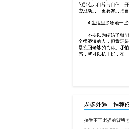
的那点儿自尊与自信，开
变成动力，更要努力把自
4.生活里多给她一些
不要以为结婚了就能不
个很浪漫的人，但肯定是
是挽回老婆的真谛。哪怕
感，就可以抗干扰，在一
老婆外遇 - 推荐
接受不了老婆的背叛怎