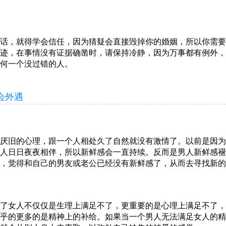
，就得学会信任，因为猜疑会直接毁掉你的婚姻，所以你需要
迹，在事情没有证据确凿时，请保持冷静，因为万事都有例外，
何一个没过错的人。
会外遇
旧的心理，跟一个人相处久了自然就没有激情了。以前是因为
人日日夜夜相伴，所以新鲜感会一直持续。反而是男人新鲜感褪
，觉得和自己的男友或老公已经没有新鲜感了，从而去寻找新的
女人不仅仅是生理上满足不了，更重要的是心理上满足不了，
乎的更多的是精神上的补给。如果当一个男人无法满足女人的精