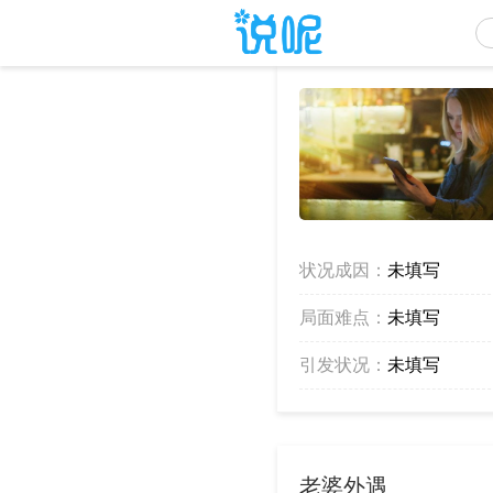
状况成因：
未填写
局面难点：
未填写
引发状况：
未填写
老婆外遇