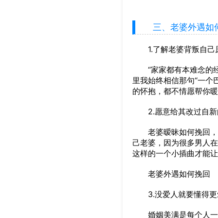
三、老婆外遇如
1.了解老婆背叛自己
“家家都有本难念的经
里我始终相信那句“一个
的怀抱，都不情愿帮你暖
2.愿意给其改过自新
老婆暧昧如何挽回，好
己老婆，因为很多男人在
这样的一个小插曲才能让
老婆外遇如何挽回
3.没爱人就要懂得更
婚姻美满是每个人一生