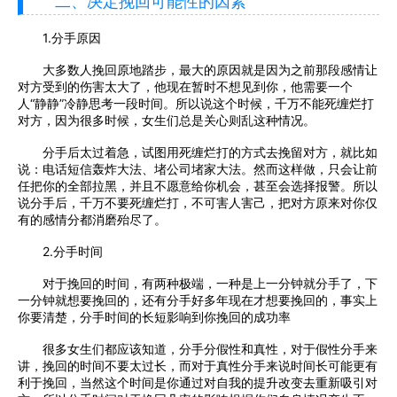
二、决定挽回可能性的因素
1.分手原因
大多数人挽回原地踏步，最大的原因就是因为之前那段感情让
对方受到的伤害太大了，他现在暂时不想见到你，他需要一个
人“静静”冷静思考一段时间。所以说这个时候，千万不能死缠烂打
对方，因为很多时候，女生们总是关心则乱这种情况。
分手后太过着急，试图用死缠烂打的方式去挽留对方，就比如
说：电话短信轰炸大法、堵公司堵家大法。然而这样做，只会让前
任把你的全部拉黑，并且不愿意给你机会，甚至会选择报警。所以
说分手后，千万不要死缠烂打，不可害人害己，把对方原来对你仅
有的感情分都消磨殆尽了。
2.分手时间
对于挽回的时间，有两种极端，一种是上一分钟就分手了，下
一分钟就想要挽回的，还有分手好多年现在才想要挽回的，事实上
你要清楚，分手时间的长短影响到你挽回的成功率
很多女生们都应该知道，分手分假性和真性，对于假性分手来
讲，挽回的时间不要太过长，而对于真性分手来说时间长可能更有
利于挽回，当然这个时间是你通过对自我的提升改变去重新吸引对