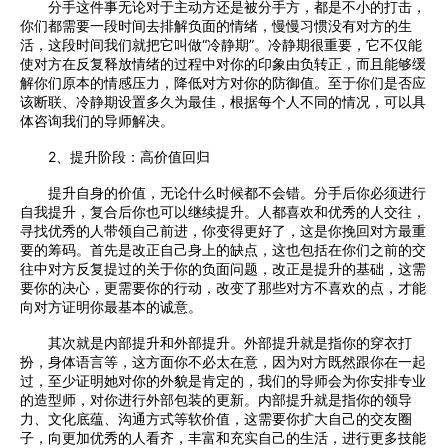
分手这件事无论对于主动方还是被分手方，都是不小的打击，
你们都需要一段时间去排解负面的情绪，慢慢习惯没有对方的生
活，这段时间我们就把它叫做“冷静期”。冷静期很重要，它不仅能
使对方在反复释放情绪的过程中对你的印象由负转正，而且能够缓
解你们原本的情感压力，降低对方对你的防御值。至于你们是否应
该断联、冷静期设置多久为最佳，根据每个人不同的情况，可以具
体咨询我们的导师解决。
2、提升阶段：高价值回归
提升自身的价值，无论什么时候都不会错。分手后你必须进行
自我提升，复合后你也可以继续提升。人都喜欢和优秀的人交往，
寻找优秀的人带领自己前进，你变得更好了，这是你挽回对方最重
要的筹码。首先是改正自己身上的缺点，这也包括在你们之前的交
往中对方反复提过的关于你的负面问题，改正是提升的基础，这需
要你的决心，更需要你的行动，改变了那些对方不喜欢的点，才能
向对方证明你最基本的诚意。
其次就是内部提升和外部提升。外部提升就是指你的穿衣打
扮，身体语言等，这方面你不必太在意，因为对方既然跟你在一起
过，至少证明她对你的外貌是肯定的，我们的导师会为你安排专业
的造型师，对你进行外部包装的更新。内部提升就是指你的领导
力、文化底蕴、沟通方式等软价值，这需要你扩大自己的交友圈
子，向更加优秀的人看齐，丰富和充实自己的生活，进行更多技能