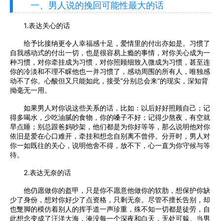
一、男人说的挽回可能性最大的话
1.表达关心的话
给予比接纳更令人幸福感十足，爱情里的付出亦如是。习惯了
自我感动式的付出一切，也是很容易上瘾的事情，对你关心成为一
种习惯，对你牵挂成为习惯，对你照顾细致入微成为习惯，甚至连
你的冷淡和不理不睬他也一并习惯了，感动周围的所有人，唯独感
动不了你。心酸但又只能如此，接受“分别总会来”的现实，深知背
拗毫无一用。
如果男人对你说这些关系的话，比如：以后好好照顾自己；记
得多喝水，少吃油腻的食物，你的嗓子不好；记得少熬夜，有空就
早点睡；别总跟爸妈吵架，他们都是为你好等等，那么说明他对你
依旧是爱在心口难开，牵挂和想念自别离不曾停。分开时，男人对
你一如既往的关心，说明他舍不得，放不下，心一直为你守候与等
待。
2.表达无奈的话
他仍愿做你的盔甲，只是你不愿意他做你的软肋，想保护你缺
少了身份，想对你好少了点资格，只剩无奈。尽管不擅长告别，却
也蹩脚的模仿着别人的挥手道一声珍重，殊不知一切都是徒劳，自
此想念变成了汪洋大海，淹没每一个深夜和白天，无处可躲。当男