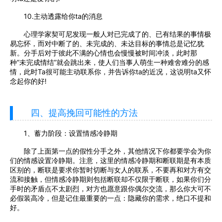
10.主动透露给你ta的消息
心理学家契可尼发现一般人对已完成了的、已有结果的事情极
易忘怀，而对中断了的、未完成的、未达目标的事情总是记忆犹
新。分手后对于彼此不满的心情也会慢慢被时间冲淡，此时那
种“未完成情结”就会跳出来，使人们当事人萌生一种难舍难分的感
情，此时Ta很可能主动联系你，并告诉你ta的近况，这说明ta又怀
念起你的好!
四、提高挽回可能性的方法
1、蓄力阶段：设置情感冷静期
除了上面第一点的假性分手之外，其他情况下你都要学会为你
们的情感设置冷静期。注意，这里的情感冷静期和断联期是有本质
区别的，断联是要求你暂时切断与女人的联系，不要再和对方有交
流和接触，但情感冷静期则包括断联却不仅限于断联，如果你们分
手时的矛盾点不太剧烈，对方也愿意跟你偶尔交流，那么你大可不
必假装高冷，但是记住最重要的一点：隐藏你的需求，绝口不提和
好。