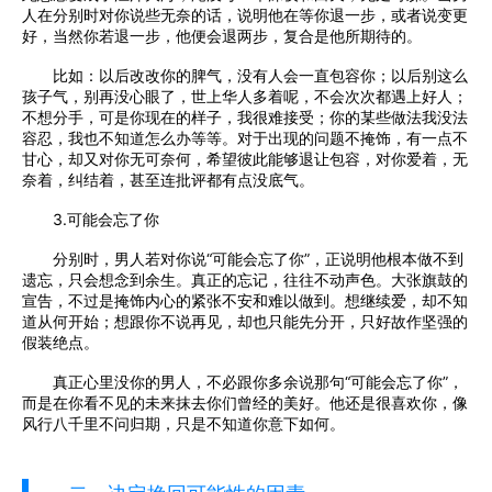
人在分别时对你说些无奈的话，说明他在等你退一步，或者说变更
好，当然你若退一步，他便会退两步，复合是他所期待的。
比如：以后改改你的脾气，没有人会一直包容你；以后别这么
孩子气，别再没心眼了，世上华人多着呢，不会次次都遇上好人；
不想分手，可是你现在的样子，我很难接受；你的某些做法我没法
容忍，我也不知道怎么办等等。对于出现的问题不掩饰，有一点不
甘心，却又对你无可奈何，希望彼此能够退让包容，对你爱着，无
奈着，纠结着，甚至连批评都有点没底气。
3.可能会忘了你
分别时，男人若对你说“可能会忘了你”，正说明他根本做不到
遗忘，只会想念到余生。真正的忘记，往往不动声色。大张旗鼓的
宣告，不过是掩饰内心的紧张不安和难以做到。想继续爱，却不知
道从何开始；想跟你不说再见，却也只能先分开，只好故作坚强的
假装绝点。
真正心里没你的男人，不必跟你多余说那句“可能会忘了你”，
而是在你看不见的未来抹去你们曾经的美好。他还是很喜欢你，像
风行八千里不问归期，只是不知道你意下如何。