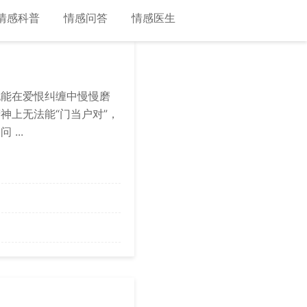
情感科普
情感问答
情感医生
也能在爱恨纠缠中慢慢磨
神上无法能“门当户对”，
...