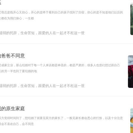
系
父母总是既开心又担心，开心的是终于看到自己的孩子找到了归宿，担心的是不知道他们以后的
生都在为我们操心，一生都
是懦弱的托辞，生命苦短，跟爱的人在一起才不枉这一世
他爸爸不同意
是成家立业，那么结婚对于每一个人来说都是神圣的，都是严肃的，很多人也曾幻想过跟自己
己的另一半也到了要结婚的地
是懦弱的托辞，生命苦短，跟爱的人在一起才不枉这一世
我的原生家庭
双方觉得时间到了，想结婚了就要见双方的家长了，一般见家长都会悉心的打扮，以及十分注意
母会不喜欢自己，会不同意