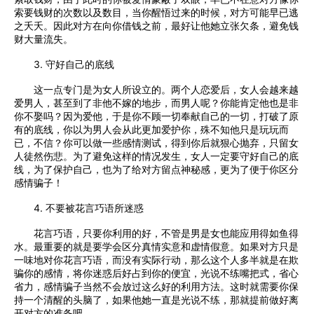
索要钱财的次数以及数目，当你醒悟过来的时候，对方可能早已逃
之夭夭。因此对方在向你借钱之前，最好让他她立张欠条，避免钱
财大量流失。
3. 守好自己的底线
这一点专门是为女人所设立的。两个人恋爱后，女人会越来越
爱男人，甚至到了非他不嫁的地步，而男人呢？你能肯定他也是非
你不娶吗？因为爱他，于是你不顾一切奉献自己的一切，打破了原
有的底线，你以为男人会从此更加爱护你，殊不知他只是玩玩而
已，不信？你可以做一些感情测试，得到你后就狠心抛弃，只留女
人徒然伤悲。为了避免这样的情况发生，女人一定要守好自己的底
线，为了保护自己，也为了给对方留点神秘感，更为了便于你区分
感情骗子！
4. 不要被花言巧语所迷惑
花言巧语，只要你利用的好，不管是男是女也能应用得如鱼得
水。最重要的就是要学会区分真情实意和虚情假意。如果对方只是
一味地对你花言巧语，而没有实际行动，那么这个人多半就是在欺
骗你的感情，将你迷惑后好占到你的便宜，光说不练嘴把式，省心
省力，感情骗子当然不会放过这么好的利用方法。这时就需要你保
持一个清醒的头脑了，如果他她一直是光说不练，那就提前做好离
开对方的准备吧。