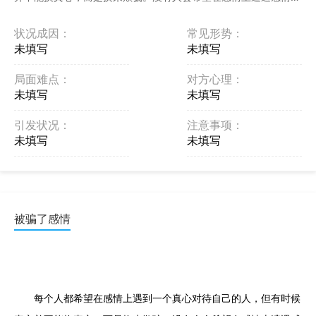
子，毕竟喜欢一个人，自然是也希望对方能够喜欢自己的， ...
状况成因：
常见形势：
未填写
未填写
局面难点：
对方心理：
未填写
未填写
引发状况：
注意事项：
未填写
未填写
被骗了感情
每个人都希望在感情上遇到一个真心对待自己的人，但有时候