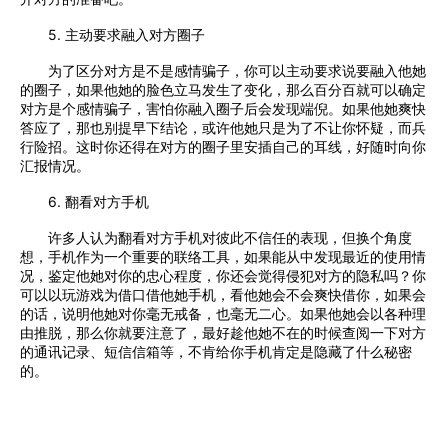
5. 主动要求融入对方圈子
为了区分对方是不是感情骗子，你可以主动要求说要融入他她
的圈子，如果他她的脸色立马发生了变化，那么百分百就可以确定
对方是个感情骗子，害怕你融入圈子后会发现端倪。如果他她爽快
答应了，那也别提早下结论，或许他她只是为了不让你怀疑，而兵
行险招。这时你还得在对方的圈子里安插自己的耳线，好随时向你
汇报情况。
6. 翻看对方手机
许多人认为翻看对方手机对彼此不信任的表现，但换个角度
想，手机作为一个重要的联络工具，如果能从中发现最近的使用情
况，鉴定他她对你的忠心程度，你还会觉得侵犯对方的隐私吗？你
可以以玩游戏为借口借他她手机，看他她会不会爽快借你，如果会
的话，说明他她对你毫无戒备，也毫无二心。如果他她会以各种理
由推脱，那么你就要注意了，最好趁他她不在的时候查阅一下对方
的通讯记录、短信信箱等，不肯给你手机肯定是隐藏了什么秘密
的。