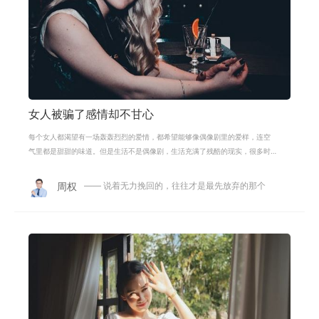
女人被骗了感情却不甘心
每个女人都渴望有一场轰轰烈烈的爱情，都希望能够像偶像剧里的爱样，连空
气里都是甜甜的味道。但是生活不是偶像剧，生活充满了残酷的现实，很多时
候并不是你报以真心别人就会对你会
周权
—— 说着无力挽回的，往往才是最先放弃的那个