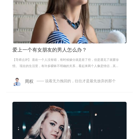
爱上一个有女朋友的男人怎么办？
【导师点评】 喜欢一个人没有错，有时候缘分就是差了些，但是遇见了就要珍
惜。 现在的生活里，有许多暧昧不明确的关系，看起来两个人像是情侣，其实
谁也不是谁的谁。其实感情的事情都
周权
—— 说着无力挽回的，往往才是最先放弃的那个