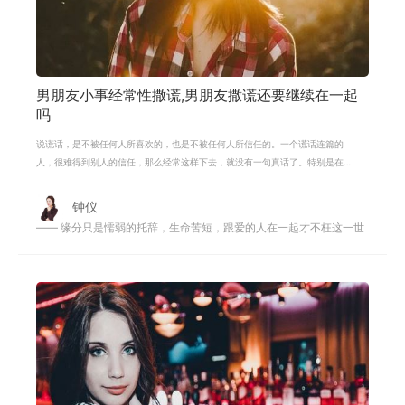
男朋友小事经常性撒谎,男朋友撒谎还要继续在一起
吗
说谎话，是不被任何人所喜欢的，也是不被任何人所信任的。一个谎话连篇的
人，很难得到别人的信任，那么经常这样下去，就没有一句真话了。特别是在
恋爱的时候，如果你的男朋友经常性
钟仪
—— 缘分只是懦弱的托辞，生命苦短，跟爱的人在一起才不枉这一世