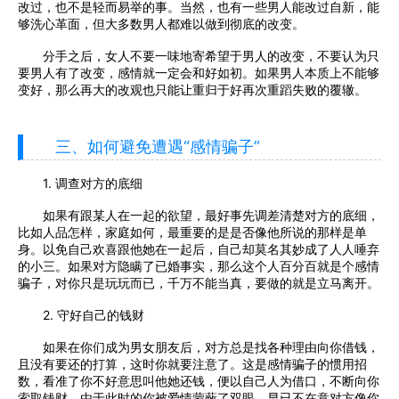
改过，也不是轻而易举的事。当然，也有一些男人能改过自新，能
够洗心革面，但大多数男人都难以做到彻底的改变。
分手之后，女人不要一味地寄希望于男人的改变，不要认为只
要男人有了改变，感情就一定会和好如初。如果男人本质上不能够
变好，那么再大的改观也只能让重归于好再次重蹈失败的覆辙。
三、如何避免遭遇“感情骗子”
1. 调查对方的底细
如果有跟某人在一起的欲望，最好事先调差清楚对方的底细，
比如人品怎样，家庭如何，最重要的是是否像他所说的那样是单
身。以免自己欢喜跟他她在一起后，自己却莫名其妙成了人人唾弃
的小三。如果对方隐瞒了已婚事实，那么这个人百分百就是个感情
骗子，对你只是玩玩而已，千万不能当真，要做的就是立马离开。
2. 守好自己的钱财
如果在你们成为男女朋友后，对方总是找各种理由向你借钱，
且没有要还的打算，这时你就要注意了。这是感情骗子的惯用招
数，看准了你不好意思叫他她还钱，便以自己人为借口，不断向你
索取钱财，由于此时的你被爱情蒙蔽了双眼，早已不在意对方像你